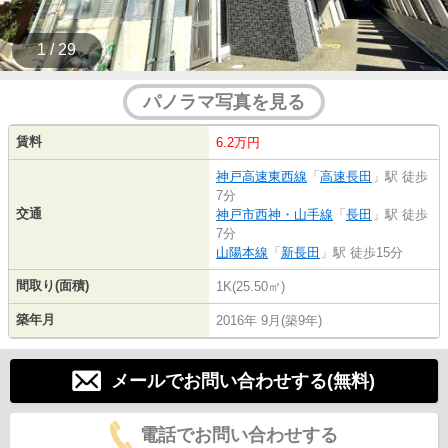
1 / 29
パノラマ写真を見る
賃料
6.2万円
神戸高速東西線
「
高速長田
」駅 徒歩
7分
交通
神戸市西神・山手線
「
長田
」駅 徒歩
7分
山陽本線
「
新長田
」駅 徒歩15分
間取り(面積)
1K(25.50㎡)
築年月
2016年 9月(築9年)
メールでお問い合わせする(無料)
電話でお問い合わせする