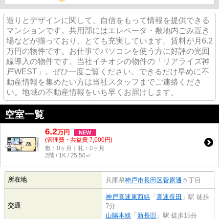
造りとデザインに関して、自信をもって情報を提供できる
マンションです。共用部にはエレベータ・敷地内ごみ置き
場などが揃っており、とても充実しています。賃料が月6.2
万円の物件です。お仕事でパソコンを使う方に好評の光回
線導入の物件です。当社イチオシの物件の「リアライズ神
戸WEST」。ぜひ一度ご覧ください。できるだけ早めに不
動産情報を集めたい方は当社スタッフまでご連絡くださ
い。地域の不動産情報をいち早くお届けします。
空室一覧
6.2
万
円
NEW
(管理費・共益費 7,000円)
敷：0ヶ月｜礼：0ヶ月
2階 / 1K / 25.50㎡
所在地
兵庫県
神戸市長田区
菅原通
５丁目
神戸高速東西線
「
高速長田
」駅 徒歩
交通
7分
山陽本線
「
新長田
」駅 徒歩15分