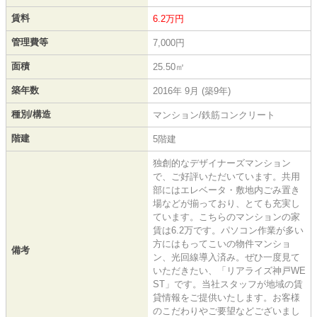
賃料
6.2万円
管理費等
7,000円
面積
25.50㎡
築年数
2016年 9月 (築9年)
種別/構造
マンション/鉄筋コンクリート
階建
5階建
独創的なデザイナーズマンション
で、ご好評いただいています。共用
部にはエレベータ・敷地内ごみ置き
場などが揃っており、とても充実し
ています。こちらのマンションの家
賃は6.2万です。パソコン作業が多い
方にはもってこいの物件マンショ
備考
ン、光回線導入済み。ぜひ一度見て
いただきたい、「リアライズ神戸WE
ST」です。当社スタッフが地域の賃
貸情報をご提供いたします。お客様
のこだわりやご要望などございまし