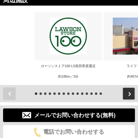
周辺施設
ローソンストア100 LS長田菅原通店
ライフ
約185m／3分
約457
前
メールでお問い合わせする(無料)
電話でお問い合わせする