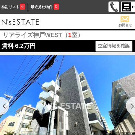
0
0
検討リスト
最近見た物件
お問合せ
リアライズ神戸WEST（
1
室）
賃料
6.2万円
空室情報を確認