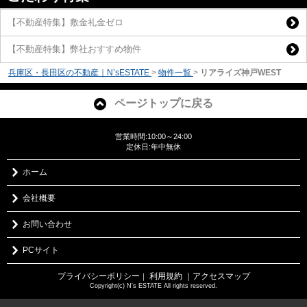
【不動産特集】敷金礼金ゼロ
【不動産特集】弊社おすすめ物件
兵庫区・長田区の不動産｜N’sESTATE
>
物件一覧
>
リアライズ神戸WEST
ページトップに戻る
営業時間:10:00～24:00
定休日:年中無休
ホーム
会社概要
お問い合わせ
PCサイト
プライバシーポリシー
利用規約
｜アクセスマップ
｜
Copyright(c) N's ESTATE All rights reserved.