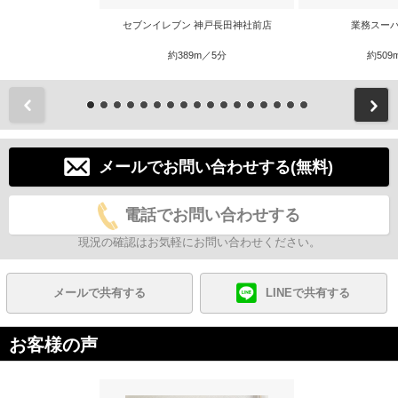
セブンイレブン 神戸長田神社前店
業務スーパ
約389m／5分
約509
前
メールでお問い合わせする(無料)
電話でお問い合わせする
現況の確認はお気軽にお問い合わせください。
メールで共有する
LINEで共有する
お客様の声