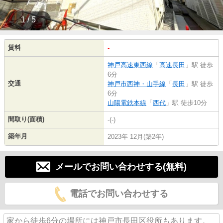
1 / 5
賃料
-
神戸高速東西線
「
高速長田
」駅 徒歩
6分
交通
神戸市西神・山手線
「
長田
」駅 徒歩
6分
山陽電鉄本線
「
西代
」駅 徒歩10分
間取り(面積)
-(-)
築年月
2023年 12月(築2年)
メールでお問い合わせする(無料)
電話でお問い合わせする
家から徒歩6分の場所には神戸市長田区役所もあります。