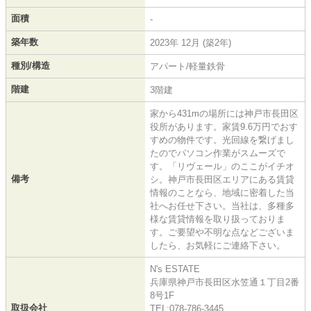
面積
-
築年数
2023年 12月 (築2年)
種別/構造
アパート/軽量鉄骨
階建
3階建
家から431mの場所には神戸市長田区
役所があります。家賃9.6万円でおす
すめの物件です。光回線を繋げまし
たのでパソコン作業がスムーズで
す。「リヴェール」のここがイチオ
備考
シ。神戸市長田区エリアにある賃貸
情報のことなら、地域に密着した当
社へお任せ下さい。当社は、多種多
様な賃貸情報を取り扱っておりま
す。ご要望や不明な点などございま
したら、お気軽にご連絡下さい。
N's ESTATE
兵庫県神戸市長田区水笠通１丁目2番
8号1F
取扱会社
TEL:078-786-3445