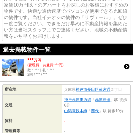
家賃10万円以下のアパートをお探しのお客様におすすめの
物件です。快適な通信速度でパソコンが使用できる光回線
の物件です。当社イチオシの物件の「リヴェール」。ぜひ
一度ご覧ください。できるだけ早めに不動産情報を集めた
い方は当社スタッフまでご連絡ください。地域の不動産情
報をいち早くお届けします。
過去掲載物件一覧
***
万円
(管理費・共益費 ***円)
敷：***｜礼：***
2階 / *** / ***
所在地
兵庫県
神戸市長田区
蓮宮通
２丁目
神戸高速東西線
「
高速長田
」駅 徒歩
交通
6分
山陽電鉄本線
「
西代
」駅 徒歩10分
賃料
-
管理費等
-