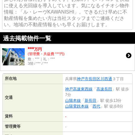
に使える光回線を導入しています。気になるイチオシ物件
情報：「ル・レーヴKAWANISHI」。できるだけ早めに不
動産情報を集めたい方は当社スタッフまでご連絡くださ
い。地域の不動産情報をいち早くお届けします。
過去掲載物件一覧
***
万円
(管理費・共益費 ***円)
敷：***｜礼：***
3階 / *** / ***
所在地
兵庫県
神戸市長田区
川西通
３丁目
神戸高速東西線
「
高速長田
」駅 徒歩
7分
交通
山陽本線
「
新長田
」駅 徒歩13分
山陽電鉄本線
「
西代
」駅 徒歩8分
賃料
-
管理費等
-