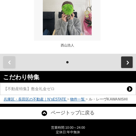
西山浩人
前
こだわり特集
【不動産特集】敷金礼金ゼロ
兵庫区・長田区の不動産｜N’sESTATE
>
物件一覧
>
ル・レーヴKAWANISHI
ページトップに戻る
営業時間:10:00～24:00
定休日:年中無休