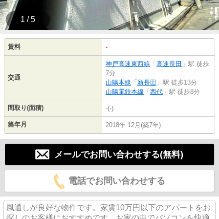
1 / 5
賃料
-
神戸高速東西線
「
高速長田
」駅 徒歩
7分
交通
山陽本線
「
新長田
」駅 徒歩13分
山陽電鉄本線
「
西代
」駅 徒歩8分
間取り(面積)
-(-)
築年月
2018年 12月(築7年)
メールでお問い合わせする(無料)
電話でお問い合わせする
風通しが良好な物件です。家賃10万円以下のアパートをお
探しのお客様におすすめです。お家の中でパソコンを快適