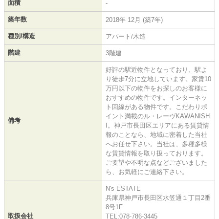
面積
-
築年数
2018年 12月 (築7年)
種別/構造
アパート/木造
階建
3階建
好評の駅近物件となっており、駅よ
り徒歩7分に立地しています。家賃10
万円以下の物件をお探しのお客様に
おすすめの物件です。インターネッ
ト回線がある物件です。こだわりポ
イント満載のル・レーヴKAWANISH
備考
I。神戸市長田区エリアにある賃貸情
報のことなら、地域に密着した当社
へお任せ下さい。当社は、多種多様
な賃貸情報を取り扱っております。
ご要望や不明な点などございました
ら、お気軽にご連絡下さい。
N's ESTATE
兵庫県神戸市長田区水笠通１丁目2番
8号1F
取扱会社
TEL:078-786-3445