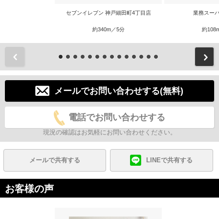
セブンイレブン 神戸細田町4丁目店
業務スーパ
約340m／5分
約108
前
メールでお問い合わせする(無料)
電話でお問い合わせする
現況の確認はお気軽にお問い合わせください。
メールで共有する
LINEで共有する
お客様の声