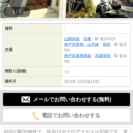
1 / 7
賃料
-
山陽本線
「
兵庫
」駅 徒歩12分
神戸市西神・山手線
「
長田
」駅 徒歩
交通
9分
神戸高速東西線
「
高速長田
」駅 徒歩
9分
間取り(面積)
-(-)
築年月
2014年 10月(築11年)
メールでお問い合わせする(無料)
電話でお問い合わせする
好評の駅近物件で、徒歩12分でのアクセスが可能です。賃