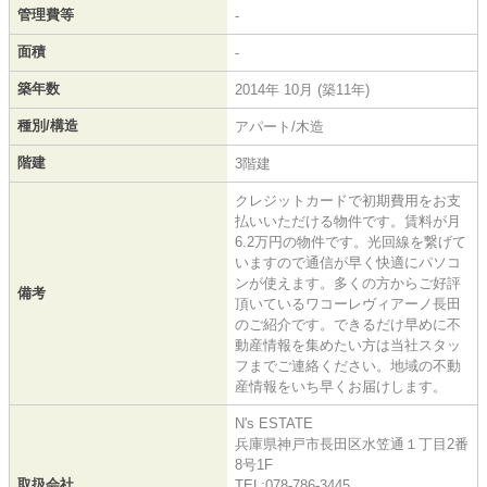
管理費等
-
面積
-
築年数
2014年 10月 (築11年)
種別/構造
アパート/木造
階建
3階建
クレジットカードで初期費用をお支
払いいただける物件です。賃料が月
6.2万円の物件です。光回線を繋げて
いますので通信が早く快適にパソコ
ンが使えます。多くの方からご好評
備考
頂いているワコーレヴィアーノ長田
のご紹介です。できるだけ早めに不
動産情報を集めたい方は当社スタッ
フまでご連絡ください。地域の不動
産情報をいち早くお届けします。
N's ESTATE
兵庫県神戸市長田区水笠通１丁目2番
8号1F
取扱会社
TEL:078-786-3445