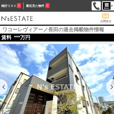
0
0
検討リスト
最近見た物件
お問合せ
ワコーレヴィアーノ長田の過去掲載物件情報
賃料
***
万円