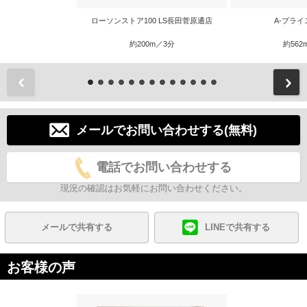
ローソンストア100 LS長田菅原通店
A-プライ
約200m／3分
約562
前
メールでお問い合わせする(無料)
電話でお問い合わせする
現況の確認はお気軽にお問い合わせください。
メールで共有する
LINEで共有する
お客様の声