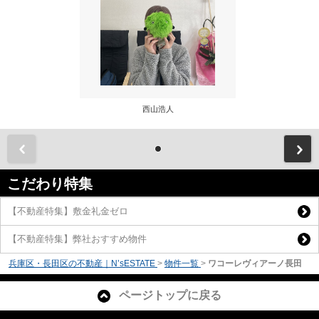
西山浩人
前
こだわり特集
【不動産特集】敷金礼金ゼロ
【不動産特集】弊社おすすめ物件
兵庫区・長田区の不動産｜N’sESTATE
>
物件一覧
>
ワコーレヴィアーノ長田
ページトップに戻る