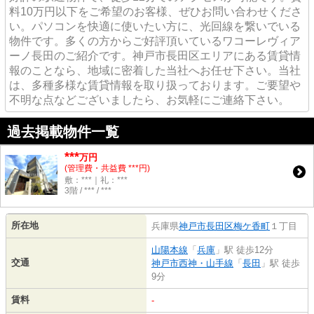
料10万円以下をご希望のお客様、ぜひお問い合わせくださ
い。パソコンを快適に使いたい方に、光回線を繋いでいる
物件です。多くの方からご好評頂いているワコーレヴィア
ーノ長田のご紹介です。神戸市長田区エリアにある賃貸情
報のことなら、地域に密着した当社へお任せ下さい。当社
は、多種多様な賃貸情報を取り扱っております。ご要望や
不明な点などございましたら、お気軽にご連絡下さい。
過去掲載物件一覧
***
万円
(管理費・共益費 ***円)
敷：***｜礼：***
3階 / *** / ***
所在地
兵庫県
神戸市長田区
梅ケ香町
１丁目
山陽本線
「
兵庫
」駅 徒歩12分
交通
神戸市西神・山手線
「
長田
」駅 徒歩
9分
賃料
-