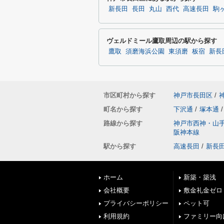
新長田
長田
丸山
西代
高速長田
駒
ヴェルドミール鷹取周辺の駅から探す
鷹取
須磨海浜公園
東須磨
板宿
新長
市区町村から探す
神戸市長田区
/
町名から探す
下沢通
/
塚本通
/
路線から探す
神戸市西神・山
阪神本線
駅から探す
高速長田
/
新長
ホーム
新築・築浅
会社概要
敷金礼金ゼロ
プライバシーポリシー
ペット可
利用規約
ファミリー向