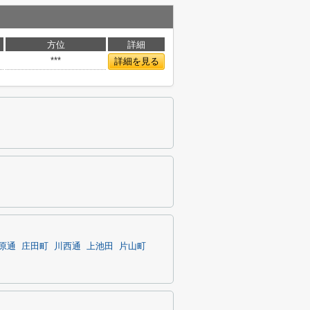
方位
詳細
***
詳細を見る
原通
庄田町
川西通
上池田
片山町