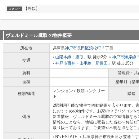
【外観】
コメント
ヴェルドミール鷹取
の物件概要
所在地
兵庫県
神戸市長田区
浪松町
３丁目
山陽本線
「
鷹取
」駅 徒歩2分
神戸市海岸線
交通
神戸市西神・山手線
「
新長田
」駅 徒歩15分
賃料
-
管理費・共
面積
-
築年月（築
マンション / 鉄筋コンクリー
種別/構造
階建
ト
2駅利用可能な物件で移動範囲が広がります。家
におすすめの物件です。お家の中でパソコンを
備考
新着情報：ヴェルドミール鷹取の空室情報なら
情報のことなら、地域に密着した当社へお任せ
取り扱っております。ご要望や不明な点などご
N's ESTATE
兵庫県神戸市長田区水笠通１丁目