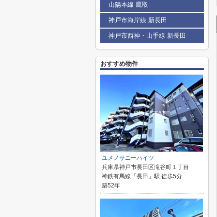
山陽本線 鷹取
神戸市海岸線 新長田
神戸市西神・山手線 新長田
おすすめ物件
ユメノサニーハイツ
兵庫県神戸市長田区滝谷町１丁目
神鉄有馬線「長田」駅 徒歩5分
築52年