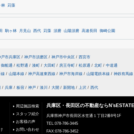
ヶ林
苅藻
田
駒ヶ林
月見山
西代
苅藻
須磨
山陽須磨
高速長田
御崎公園
神戸市兵庫区
/
神戸市須磨区
/
神戸市中央区
/
西宮市
御船通
/
松野通
/
湊町
/
大田町
/
房王寺町
/
松原通
/
北町
/
中道通
手線
/
山陽本線
/
神戸高速東西線
/
神戸市海岸線
/
山陽電鉄本線
/
神鉄有馬線
田
/
兵庫
/
板宿
/
神戸
/
湊川
/
大開
/
新開地
/
上沢
/
西代
兵庫区・長田区の不動産ならN’sESTAT
周辺施設検索
スタッフ紹介
兵庫県神戸市長田区水笠通１丁目2番8号1F
お客様の声
TEL:078-786-3445
け
お問い合わせ
FAX:078-786-3452