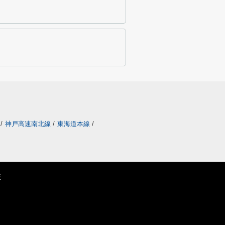
/
神戸高速南北線
/
東海道本線
/
E