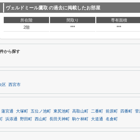
ヴェルドミール鷹取
の過去に掲載したお部屋
所在階
間取り
専有面積
2階
***
***
件から探す
央区
西宮市
蓮宮通
大塚町
五位ノ池町
東尻池町
高取山町
二番町
前原町
四番町
菅
町
浜添通
野田町
西山町
長田天神町
駒ケ林町
大道通
名倉町