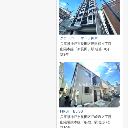
クローバー・マーレ神戸
兵庫県神戸市長田区庄田町４丁目
山陽本線「新長田」駅 徒歩10分
築3年
FIRST BLISS
兵庫県神戸市長田区戸崎通２丁目
山陽電鉄本線「板宿」駅 徒歩7分
築10年