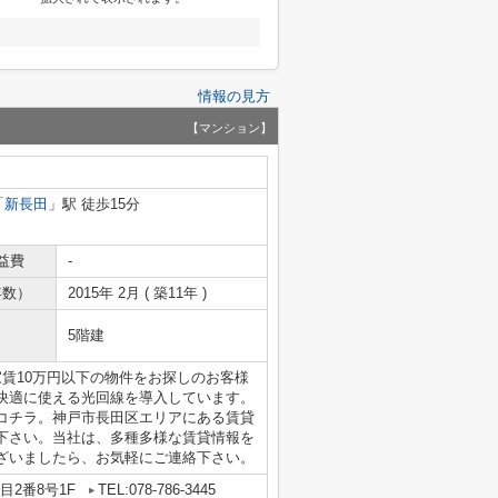
情報の見方
【マンション】
「
新長田
」駅 徒歩15分
益費
-
年数）
2015年 2月 ( 築11年 )
5階建
賃10万円以下の物件をお探しのお客様
快適に使える光回線を導入しています。
コチラ。神戸市長田区エリアにある賃貸
下さい。当社は、多種多様な賃貸情報を
ざいましたら、お気軽にご連絡下さい。
2番8号1F
TEL:078-786-3445