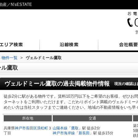
／N’sESTATE
営
物件一覧
>
ヴェルドミール鷹取
ール鷹取
ヴェルドミール鷹取
の過去掲載物件情報
現況の確認は
徒歩2分に駅がある物件です。賃料10万円以下をご希望のお客様、ぜひお
ターネットをご利用いただけます。こだわりポイント満載のヴェルドミー
めたい方は当社スタッフまでご連絡ください。地域の不動産情報をいち早
所在地
交通
築
兵庫県
神戸市長田区
浪松町
３
山陽本線
「
鷹取
」駅 徒歩2分
5
丁目
神戸市海岸線
「
新長田
」駅 徒歩15分
鉄