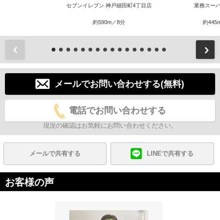
セブンイレブン 神戸細田町4丁目店
業務スーパ
約590m／8分
約445
前
メールでお問い合わせする(無料)
電話でお問い合わせする
現況の確認はお気軽にお問い合わせください。
メールで共有する
LINEで共有する
お客様の声