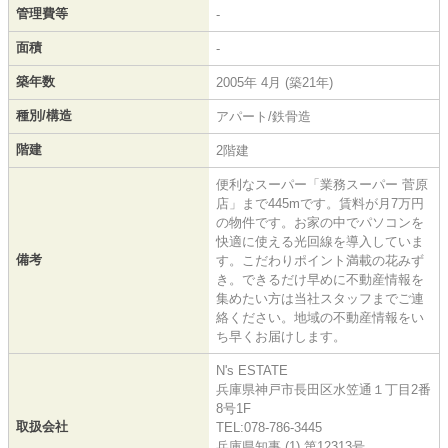
管理費等
-
面積
-
築年数
2005年 4月 (築21年)
種別/構造
アパート/鉄骨造
階建
2階建
便利なスーパー「業務スーパー 菅原
店」まで445mです。賃料が月7万円
の物件です。お家の中でパソコンを
快適に使える光回線を導入していま
備考
す。こだわりポイント満載の花みず
き。できるだけ早めに不動産情報を
集めたい方は当社スタッフまでご連
絡ください。地域の不動産情報をい
ち早くお届けします。
N's ESTATE
兵庫県神戸市長田区水笠通１丁目2番
8号1F
取扱会社
TEL:078-786-3445
兵庫県知事 (1) 第12313号