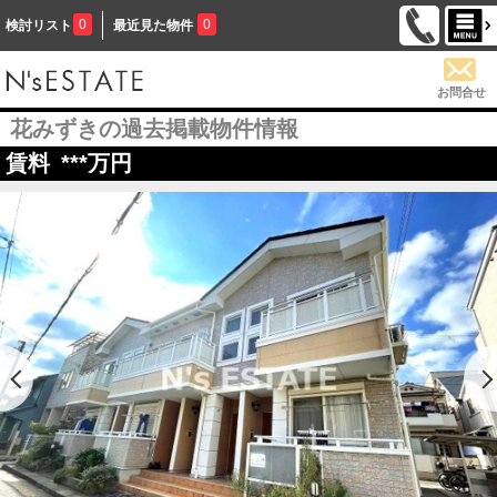
0
0
検討リスト
最近見た物件
お問合せ
花みずきの過去掲載物件情報
賃料
***
万円