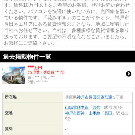
す。賃料10万円以下をご希望のお客様、ぜひお問い合わせ
ください。パソコンを快適に使いたい方に、光回線を繋い
でいる物件です。「花みずき」のここがイチオシ。神戸市
長田区エリアにある賃貸情報のことなら、地域に密着した
当社へお任せ下さい。当社は、多種多様な賃貸情報を取り
扱っております。ご要望や不明な点などございましたら、
お気軽にご連絡下さい。
過去掲載物件一覧
***
万円
(管理費・共益費 ***円)
敷：***｜礼：***
2階 / *** / ***
所在地
兵庫県
神戸市長田区
蓮宮通
５丁目
山陽電鉄本線
「
西代
」駅 徒歩7分
交通
神戸市西神・山手線
「
長田
」駅 徒歩
9分
賃料
-