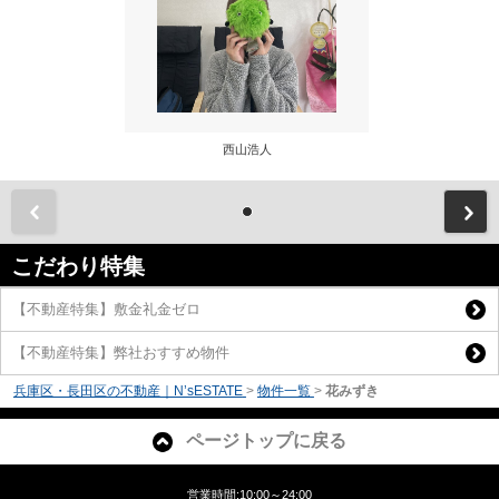
西山浩人
前
こだわり特集
【不動産特集】敷金礼金ゼロ
【不動産特集】弊社おすすめ物件
兵庫区・長田区の不動産｜N’sESTATE
>
物件一覧
>
花みずき
ページトップに戻る
営業時間:10:00～24:00