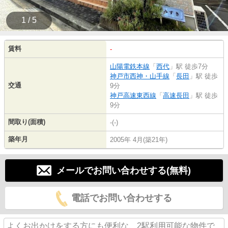
1 / 5
賃料
-
山陽電鉄本線
「
西代
」駅 徒歩7分
神戸市西神・山手線
「
長田
」駅 徒歩
交通
9分
神戸高速東西線
「
高速長田
」駅 徒歩
9分
間取り(面積)
-(-)
築年月
2005年 4月(築21年)
メールでお問い合わせする(無料)
電話でお問い合わせする
よくお出かけをする方にも便利な、2駅利用可能な物件で