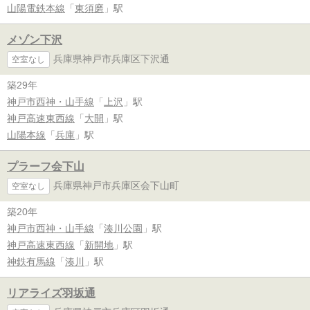
山陽電鉄本線
「
東須磨
」駅
メゾン下沢
兵庫県神戸市兵庫区下沢通
空室なし
築29年
神戸市西神・山手線
「
上沢
」駅
神戸高速東西線
「
大開
」駅
山陽本線
「
兵庫
」駅
プラーフ会下山
兵庫県神戸市兵庫区会下山町
空室なし
築20年
神戸市西神・山手線
「
湊川公園
」駅
神戸高速東西線
「
新開地
」駅
神鉄有馬線
「
湊川
」駅
リアライズ羽坂通