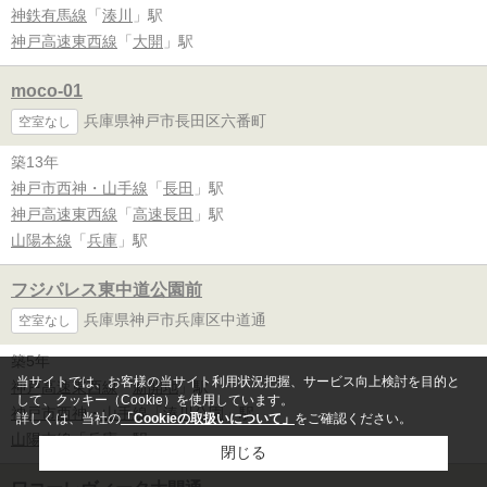
神鉄有馬線
「
湊川
」駅
神戸高速東西線
「
大開
」駅
moco-01
兵庫県神戸市長田区六番町
空室なし
築13年
神戸市西神・山手線
「
長田
」駅
神戸高速東西線
「
高速長田
」駅
山陽本線
「
兵庫
」駅
フジパレス東中道公園前
兵庫県神戸市兵庫区中道通
空室なし
築5年
当サイトでは、お客様の当サイト利用状況把握、サービス向上検討を目的と
神戸高速東西線
「
新開地
」駅
して、クッキー（Cookie）を使用しています。
神戸市西神・山手線
「
湊川公園
」駅
詳しくは、当社の
「Cookieの取扱いについて」
をご確認ください。
山陽本線
「
兵庫
」駅
閉じる