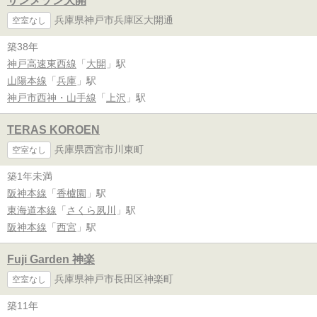
サンメゾン大開
兵庫県神戸市兵庫区大開通
空室なし
築38年
神戸高速東西線
「
大開
」駅
山陽本線
「
兵庫
」駅
神戸市西神・山手線
「
上沢
」駅
TERAS KOROEN
兵庫県西宮市川東町
空室なし
築1年未満
阪神本線
「
香櫨園
」駅
東海道本線
「
さくら夙川
」駅
阪神本線
「
西宮
」駅
Fuji Garden 神楽
兵庫県神戸市長田区神楽町
空室なし
築11年