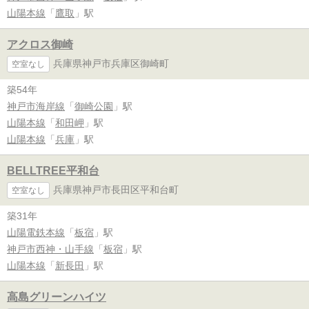
山陽本線
「
鷹取
」駅
アクロス御崎
兵庫県神戸市兵庫区御崎町
空室なし
築54年
神戸市海岸線
「
御崎公園
」駅
山陽本線
「
和田岬
」駅
山陽本線
「
兵庫
」駅
BELLTREE平和台
兵庫県神戸市長田区平和台町
空室なし
築31年
山陽電鉄本線
「
板宿
」駅
神戸市西神・山手線
「
板宿
」駅
山陽本線
「
新長田
」駅
高島グリーンハイツ