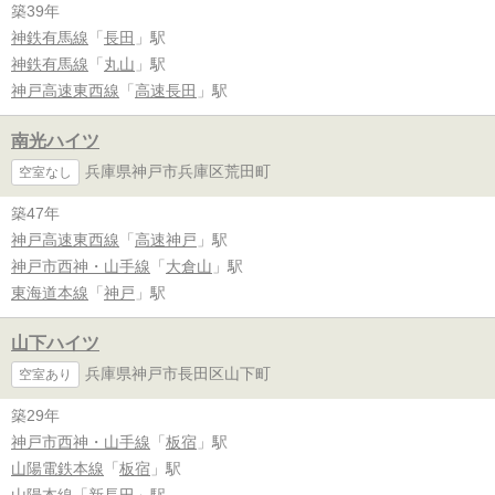
築39年
神鉄有馬線
「
長田
」駅
神鉄有馬線
「
丸山
」駅
神戸高速東西線
「
高速長田
」駅
南光ハイツ
兵庫県神戸市兵庫区荒田町
空室なし
築47年
神戸高速東西線
「
高速神戸
」駅
神戸市西神・山手線
「
大倉山
」駅
東海道本線
「
神戸
」駅
山下ハイツ
兵庫県神戸市長田区山下町
空室あり
築29年
神戸市西神・山手線
「
板宿
」駅
山陽電鉄本線
「
板宿
」駅
山陽本線
「
新長田
」駅