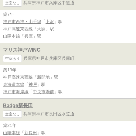
兵庫県神戸市兵庫区中道通
空室なし
築7年
神戸市西神・山手線
「
上沢
」駅
神戸高速東西線
「
大開
」駅
山陽本線
「
兵庫
」駅
マリス神戸WING
兵庫県神戸市兵庫区兵庫町
空室あり
築13年
神戸高速東西線
「
新開地
」駅
東海道本線
「
神戸
」駅
神戸市海岸線
「
中央市場前
」駅
Badge新長田
兵庫県神戸市長田区水笠通
空室なし
築21年
山陽本線
「
新長田
」駅