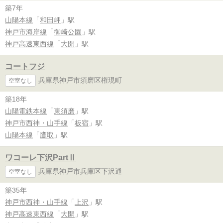
築7年
山陽本線
「
和田岬
」駅
神戸市海岸線
「
御崎公園
」駅
神戸高速東西線
「
大開
」駅
コートフジ
兵庫県神戸市須磨区権現町
空室なし
築18年
山陽電鉄本線
「
東須磨
」駅
神戸市西神・山手線
「
板宿
」駅
山陽本線
「
鷹取
」駅
ワコーレ下沢PartⅡ
兵庫県神戸市兵庫区下沢通
空室なし
築35年
神戸市西神・山手線
「
上沢
」駅
神戸高速東西線
「
大開
」駅