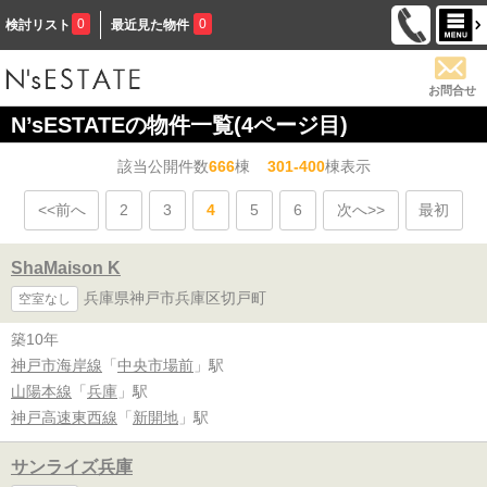
0
0
検討リスト
最近見た物件
お問合せ
N’sESTATEの物件一覧(4ページ目)
該当公開件数
666
棟
301-400
棟表示
<<前へ
2
3
4
5
6
次へ>>
最初
ShaMaison K
兵庫県神戸市兵庫区切戸町
空室なし
築10年
神戸市海岸線
「
中央市場前
」駅
山陽本線
「
兵庫
」駅
神戸高速東西線
「
新開地
」駅
サンライズ兵庫