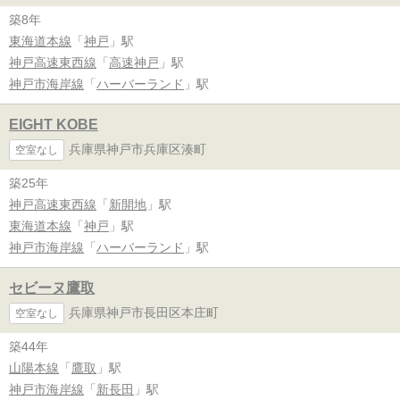
築8年
東海道本線
「
神戸
」駅
神戸高速東西線
「
高速神戸
」駅
神戸市海岸線
「
ハーバーランド
」駅
EIGHT KOBE
兵庫県神戸市兵庫区湊町
空室なし
築25年
神戸高速東西線
「
新開地
」駅
東海道本線
「
神戸
」駅
神戸市海岸線
「
ハーバーランド
」駅
セビーヌ鷹取
兵庫県神戸市長田区本庄町
空室なし
築44年
山陽本線
「
鷹取
」駅
神戸市海岸線
「
新長田
」駅