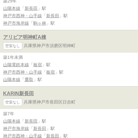
築29年
山陽本線
「
新長田
」駅
神戸市西神・山手線
「
新長田
」駅
神戸市海岸線
「
駒ヶ林
」駅
アリビア明神町A棟
兵庫県神戸市須磨区明神町
空室なし
築1年未満
山陽電鉄本線
「
板宿
」駅
神戸市西神・山手線
「
板宿
」駅
山陽本線
「
鷹取
」駅
KARIN新長田
兵庫県神戸市長田区日吉町
空室なし
築7年
山陽本線
「
新長田
」駅
神戸市海岸線
「
新長田
」駅
神戸市西神・山手線
「
新長田
」駅