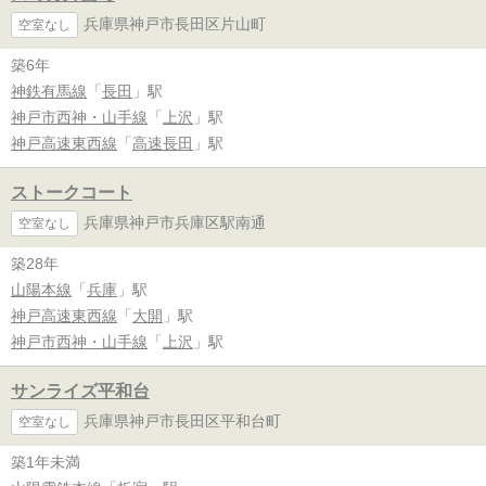
兵庫県神戸市長田区片山町
空室なし
築6年
神鉄有馬線
「
長田
」駅
神戸市西神・山手線
「
上沢
」駅
神戸高速東西線
「
高速長田
」駅
ストークコート
兵庫県神戸市兵庫区駅南通
空室なし
築28年
山陽本線
「
兵庫
」駅
神戸高速東西線
「
大開
」駅
神戸市西神・山手線
「
上沢
」駅
サンライズ平和台
兵庫県神戸市長田区平和台町
空室なし
築1年未満