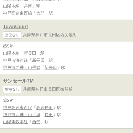
山陽本線
「
兵庫
」駅
神戸高速東西線
「
大開
」駅
TownCourt
兵庫県神戸市長田区西尻池町
空室なし
築5年
山陽本線
「
新長田
」駅
神戸市海岸線
「
新長田
」駅
神戸市西神・山手線
「
新長田
」駅
サンセールTM
兵庫県神戸市長田区御船通
空室なし
築29年
神戸高速東西線
「
高速長田
」駅
神戸市西神・山手線
「
長田
」駅
山陽電鉄本線
「
西代
」駅