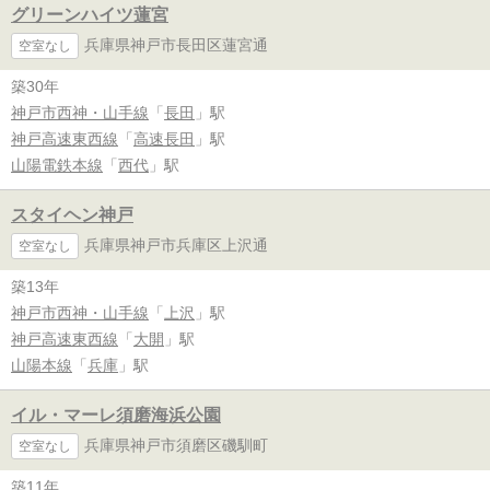
グリーンハイツ蓮宮
兵庫県神戸市長田区蓮宮通
空室なし
築30年
神戸市西神・山手線
「
長田
」駅
神戸高速東西線
「
高速長田
」駅
山陽電鉄本線
「
西代
」駅
スタイヘン神戸
兵庫県神戸市兵庫区上沢通
空室なし
築13年
神戸市西神・山手線
「
上沢
」駅
神戸高速東西線
「
大開
」駅
山陽本線
「
兵庫
」駅
イル・マーレ須磨海浜公園
兵庫県神戸市須磨区磯馴町
空室なし
築11年