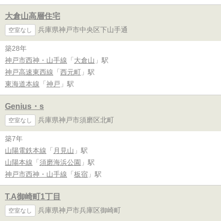
大倉山高層住宅
兵庫県神戸市中央区下山手通
空室なし
築28年
神戸市西神・山手線
「
大倉山
」駅
神戸高速東西線
「
西元町
」駅
東海道本線
「
神戸
」駅
Genius・s
兵庫県神戸市須磨区北町
空室なし
築7年
山陽電鉄本線
「
月見山
」駅
山陽本線
「
須磨海浜公園
」駅
神戸市西神・山手線
「
板宿
」駅
T.A御崎町1丁目
兵庫県神戸市兵庫区御崎町
空室なし