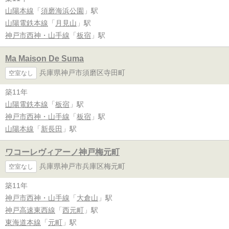
山陽本線
「
須磨海浜公園
」駅
山陽電鉄本線
「
月見山
」駅
神戸市西神・山手線
「
板宿
」駅
Ma Maison De Suma
兵庫県神戸市須磨区寺田町
空室なし
築11年
山陽電鉄本線
「
板宿
」駅
神戸市西神・山手線
「
板宿
」駅
山陽本線
「
新長田
」駅
ワコーレヴィアーノ神戸梅元町
兵庫県神戸市兵庫区梅元町
空室なし
築11年
神戸市西神・山手線
「
大倉山
」駅
神戸高速東西線
「
西元町
」駅
東海道本線
「
元町
」駅