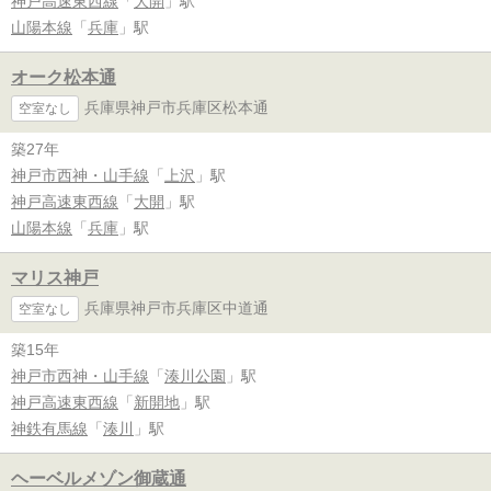
神戸高速東西線
「
大開
」駅
山陽本線
「
兵庫
」駅
オーク松本通
兵庫県神戸市兵庫区松本通
空室なし
築27年
神戸市西神・山手線
「
上沢
」駅
神戸高速東西線
「
大開
」駅
山陽本線
「
兵庫
」駅
マリス神戸
兵庫県神戸市兵庫区中道通
空室なし
築15年
神戸市西神・山手線
「
湊川公園
」駅
神戸高速東西線
「
新開地
」駅
神鉄有馬線
「
湊川
」駅
ヘーベルメゾン御蔵通