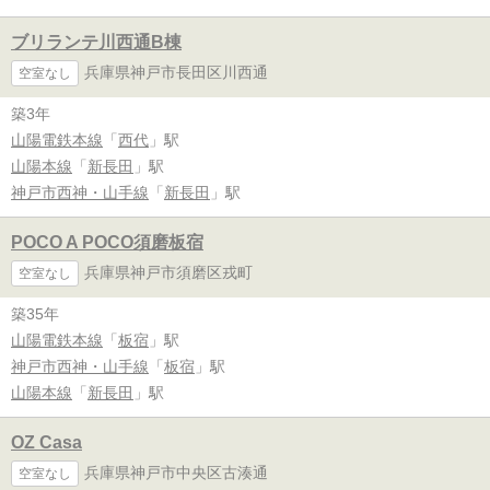
ブリランテ川西通B棟
兵庫県神戸市長田区川西通
空室なし
築3年
山陽電鉄本線
「
西代
」駅
山陽本線
「
新長田
」駅
神戸市西神・山手線
「
新長田
」駅
POCO A POCO須磨板宿
兵庫県神戸市須磨区戎町
空室なし
築35年
山陽電鉄本線
「
板宿
」駅
神戸市西神・山手線
「
板宿
」駅
山陽本線
「
新長田
」駅
OZ Casa
兵庫県神戸市中央区古湊通
空室なし