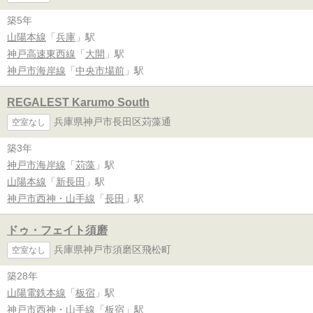
築5年
山陽本線
「
兵庫
」駅
神戸高速東西線
「
大開
」駅
神戸市海岸線
「
中央市場前
」駅
REGALEST Karumo South
兵庫県神戸市長田区苅藻通
空室なし
築3年
神戸市海岸線
「
苅藻
」駅
山陽本線
「
新長田
」駅
神戸市西神・山手線
「
長田
」駅
ドゥ・フェイト須磨
兵庫県神戸市須磨区飛松町
空室なし
築28年
山陽電鉄本線
「
板宿
」駅
神戸市西神・山手線
「
板宿
」駅