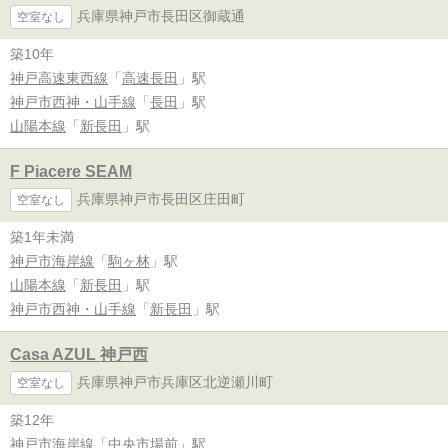
兵庫県神戸市長田区御蔵通
空室なし
築10年
神戸高速東西線
「
高速長田
」駅
神戸市西神・山手線
「
長田
」駅
山陽本線
「
新長田
」駅
F Piacere SEAM
兵庫県神戸市長田区庄田町
空室なし
築1年未満
神戸市海岸線
「
駒ヶ林
」駅
山陽本線
「
新長田
」駅
神戸市西神・山手線
「
新長田
」駅
Casa AZUL 神戸西
兵庫県神戸市兵庫区北逆瀬川町
空室なし
築12年
神戸市海岸線
「
中央市場前
」駅