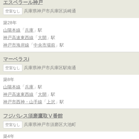
エスペラール神戸
兵庫県神戸市兵庫区浜崎通
空室なし
築28年
山陽本線
「
兵庫
」駅
神戸高速東西線
「
大開
」駅
神戸市海岸線
「
中央市場前
」駅
マーベラスi
兵庫県神戸市兵庫区駅南通
空室なし
築8年
山陽本線
「
兵庫
」駅
神戸高速東西線
「
大開
」駅
神戸市西神・山手線
「
上沢
」駅
フジパレス須磨鷹取Ⅴ番館
兵庫県神戸市須磨区大池町
空室なし
築4年