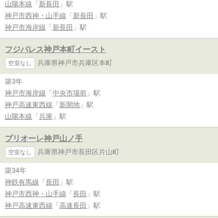
山陽本線
「
新長田
」駅
神戸市西神・山手線
「
新長田
」駅
神戸市海岸線
「
新長田
」駅
フジパレス神戸本町イースト
兵庫県神戸市兵庫区本町
空室なし
築3年
神戸市海岸線
「
中央市場前
」駅
神戸高速東西線
「
新開地
」駅
山陽本線
「
兵庫
」駅
プリオーレ神戸山ノ手
兵庫県神戸市長田区片山町
空室なし
築34年
神鉄有馬線
「
長田
」駅
神戸市西神・山手線
「
長田
」駅
神戸高速東西線
「
高速長田
」駅