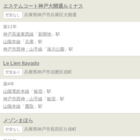
エステムコート神戸大開通ルミナス
兵庫県神戸市兵庫区大開通
空室なし
築11年
神戸高速東西線
「
新開地
」駅
山陽本線
「
兵庫
」駅
神戸市西神・山手線
「
湊川公園
」駅
Le Lien Itayado
兵庫県神戸市須磨区戎町
空室あり
築4年
山陽電鉄本線
「
板宿
」駅
神戸市西神・山手線
「
板宿
」駅
山陽本線
「
鷹取
」駅
メゾンまほら
兵庫県神戸市長田区久保町
空室なし