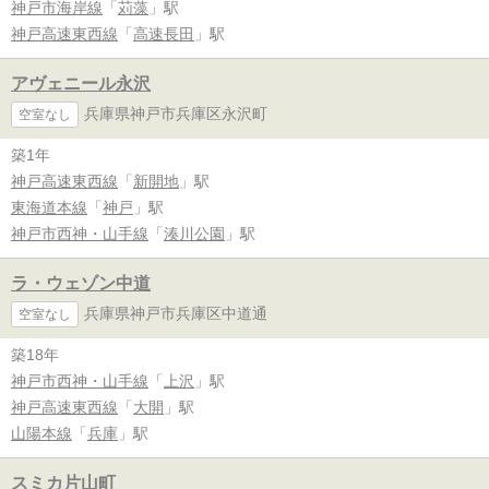
神戸市海岸線
「
苅藻
」駅
神戸高速東西線
「
高速長田
」駅
アヴェニール永沢
兵庫県神戸市兵庫区永沢町
空室なし
築1年
神戸高速東西線
「
新開地
」駅
東海道本線
「
神戸
」駅
神戸市西神・山手線
「
湊川公園
」駅
ラ・ウェゾン中道
兵庫県神戸市兵庫区中道通
空室なし
築18年
神戸市西神・山手線
「
上沢
」駅
神戸高速東西線
「
大開
」駅
山陽本線
「
兵庫
」駅
スミカ片山町