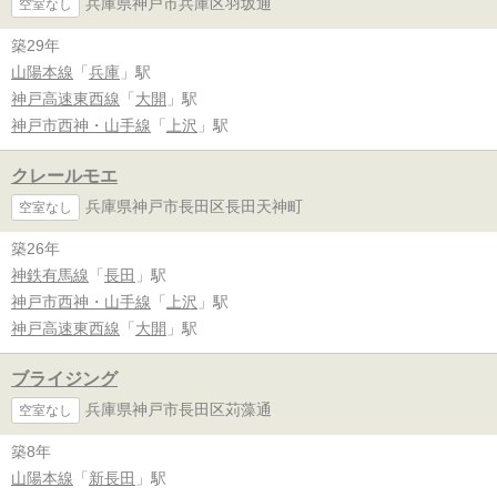
兵庫県神戸市兵庫区羽坂通
空室なし
築29年
山陽本線
「
兵庫
」駅
神戸高速東西線
「
大開
」駅
神戸市西神・山手線
「
上沢
」駅
クレールモエ
兵庫県神戸市長田区長田天神町
空室なし
築26年
神鉄有馬線
「
長田
」駅
神戸市西神・山手線
「
上沢
」駅
神戸高速東西線
「
大開
」駅
ブライジング
兵庫県神戸市長田区苅藻通
空室なし
築8年
山陽本線
「
新長田
」駅