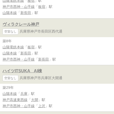
山陽電鉄本線
「
板宿
」駅
神戸市西神・山手線
「
板宿
」駅
山陽本線
「
新長田
」駅
ヴィラクレール神戸
兵庫県神戸市長田区西代通
空室なし
築8年
山陽電鉄本線
「
板宿
」駅
山陽本線
「
新長田
」駅
神戸市西神・山手線
「
新長田
」駅
ハイツITSUKA AI棟
兵庫県神戸市兵庫区大開通
空室なし
築29年
山陽本線
「
兵庫
」駅
神戸高速東西線
「
大開
」駅
神戸市西神・山手線
「
上沢
」駅