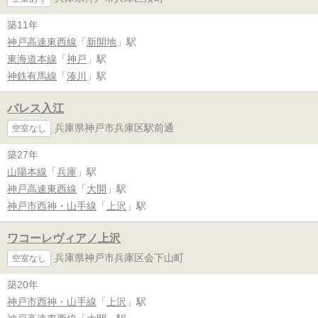
築11年
神戸高速東西線
「
新開地
」駅
東海道本線
「
神戸
」駅
神鉄有馬線
「
湊川
」駅
パレス入江
兵庫県神戸市兵庫区駅前通
空室なし
築27年
山陽本線
「
兵庫
」駅
神戸高速東西線
「
大開
」駅
神戸市西神・山手線
「
上沢
」駅
ワコーレヴィアノ上沢
兵庫県神戸市兵庫区会下山町
空室なし
築20年
神戸市西神・山手線
「
上沢
」駅