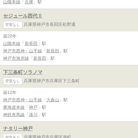
山陽本線
「
兵庫
」駅
セジュール西代Ⅱ
兵庫県神戸市長田区松野通
空室なし
築20年
山陽本線
「
新長田
」駅
神戸市西神・山手線
「
新長田
」駅
神戸市海岸線
「
新長田
」駅
下三条町ソラノマ
兵庫県神戸市兵庫区下三条町
空室なし
築12年
神戸市西神・山手線
「
大倉山
」駅
東海道本線
「
神戸
」駅
神鉄有馬線
「
湊川
」駅
ナタリー神戸
兵庫県神戸市兵庫区湊町
空室あり