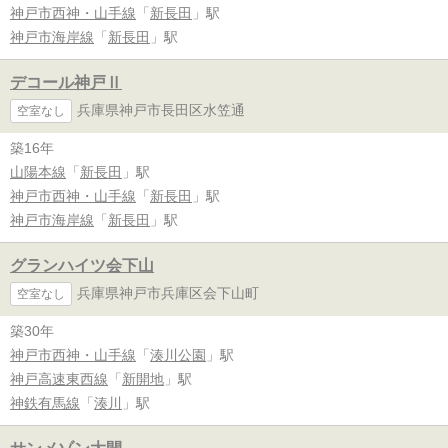
神戸市西神・山手線
「
新長田
」駅
神戸市海岸線
「
新長田
」駅
デコール神戸Ⅱ
兵庫県神戸市長田区水笠通
空室なし
築16年
山陽本線
「
新長田
」駅
神戸市西神・山手線
「
新長田
」駅
神戸市海岸線
「
新長田
」駅
グランハイツ会下山
兵庫県神戸市兵庫区会下山町
空室なし
築30年
神戸市西神・山手線
「
湊川公園
」駅
神戸高速東西線
「
新開地
」駅
神鉄有馬線
「
湊川
」駅