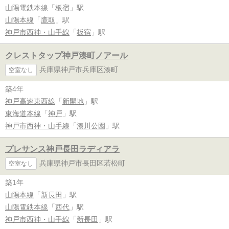
山陽電鉄本線
「
板宿
」駅
山陽本線
「
鷹取
」駅
神戸市西神・山手線
「
板宿
」駅
クレストタップ神戸湊町ノアール
兵庫県神戸市兵庫区湊町
空室なし
築4年
神戸高速東西線
「
新開地
」駅
東海道本線
「
神戸
」駅
神戸市西神・山手線
「
湊川公園
」駅
プレサンス神戸長田ラディアラ
兵庫県神戸市長田区若松町
空室なし
築1年
山陽本線
「
新長田
」駅
山陽電鉄本線
「
西代
」駅
神戸市西神・山手線
「
新長田
」駅