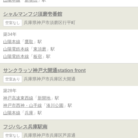
シャルマンフジ須磨壱番館
兵庫県神戸市須磨区行平町
空室なし
築34年
山陽本線
「
鷹取
」駅
山陽電鉄本線
「
東須磨
」駅
山陽電鉄本線
「
板宿
」駅
サンクラッソ神戸大開通station front
兵庫県神戸市兵庫区大開通
空室あり
築28年
神戸高速東西線
「
新開地
」駅
神戸市西神・山手線
「
湊川公園
」駅
山陽本線
「
兵庫
」駅
フジパレス兵庫駅南
兵庫県神戸市兵庫区芦原通
空室なし