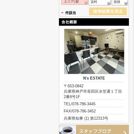
エリア| 駅
賃料
面積
-
件該当
N's ESTATE
〒653-0842
兵庫県神戸市長田区水笠通１丁目
2番8号1F
TEL/078-786-3445
FAX/078-786-3452
兵庫県知事 (1) 第12313号