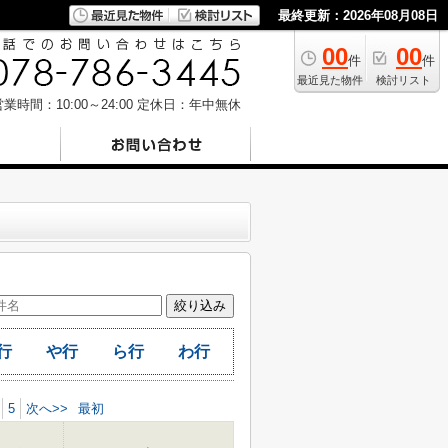
最終更新：2026年08月08日
00
00
件
件
最近見た物件
検討リスト
業時間：10:00～24:00
定休日：年中無休
行
や行
ら行
わ行
5
次へ>>
最初