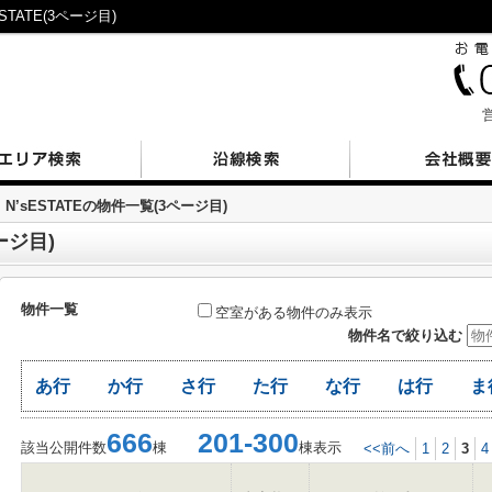
ATE(3ページ目)
営
N’sESTATEの物件一覧(3ページ目)
ージ目)
物件一覧
空室がある物件のみ表示
物件名で絞り込む
あ行
か行
さ行
た行
な行
は行
ま
666
201-300
該当公開件数
棟
棟表示
<<前へ
1
2
3
4