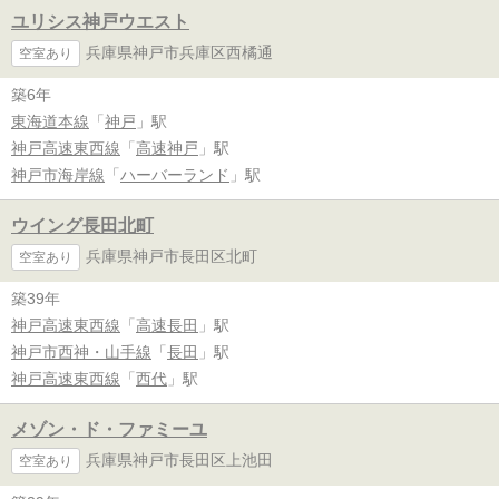
ユリシス神戸ウエスト
兵庫県神戸市兵庫区西橘通
空室あり
築6年
東海道本線
「
神戸
」駅
神戸高速東西線
「
高速神戸
」駅
神戸市海岸線
「
ハーバーランド
」駅
ウイング長田北町
兵庫県神戸市長田区北町
空室あり
築39年
神戸高速東西線
「
高速長田
」駅
神戸市西神・山手線
「
長田
」駅
神戸高速東西線
「
西代
」駅
メゾン・ド・ファミーユ
兵庫県神戸市長田区上池田
空室あり