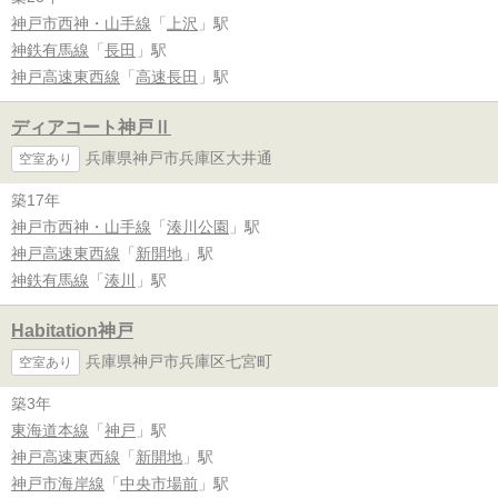
神戸市西神・山手線
「
上沢
」駅
神鉄有馬線
「
長田
」駅
神戸高速東西線
「
高速長田
」駅
ディアコート神戸Ⅱ
兵庫県神戸市兵庫区大井通
空室あり
築17年
神戸市西神・山手線
「
湊川公園
」駅
神戸高速東西線
「
新開地
」駅
神鉄有馬線
「
湊川
」駅
Habitation神戸
兵庫県神戸市兵庫区七宮町
空室あり
築3年
東海道本線
「
神戸
」駅
神戸高速東西線
「
新開地
」駅
神戸市海岸線
「
中央市場前
」駅