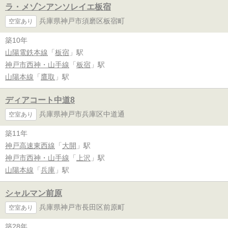
ラ・メゾンアンソレイエ板宿
兵庫県神戸市須磨区板宿町
空室あり
築10年
山陽電鉄本線
「
板宿
」駅
神戸市西神・山手線
「
板宿
」駅
山陽本線
「
鷹取
」駅
ディアコート中道8
兵庫県神戸市兵庫区中道通
空室あり
築11年
神戸高速東西線
「
大開
」駅
神戸市西神・山手線
「
上沢
」駅
山陽本線
「
兵庫
」駅
シャルマン前原
兵庫県神戸市長田区前原町
空室あり
築28年