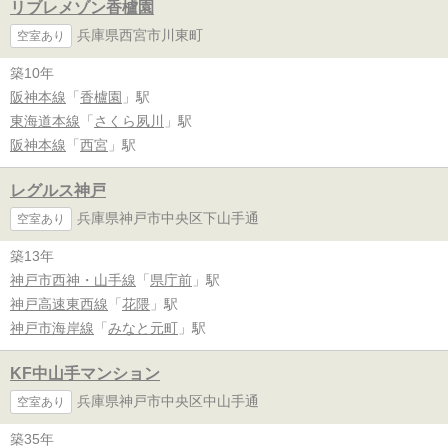
リブレメゾン香櫨園
兵庫県西宮市川東町
空室あり
築10年
阪神本線
「
香櫨園
」駅
東海道本線
「
さくら夙川
」駅
阪神本線
「
西宮
」駅
レグルス神戸
兵庫県神戸市中央区下山手通
空室あり
築13年
神戸市西神・山手線
「
県庁前
」駅
神戸高速東西線
「
花隈
」駅
神戸市海岸線
「
みなと元町
」駅
KF中山手マンション
兵庫県神戸市中央区中山手通
空室あり
築35年