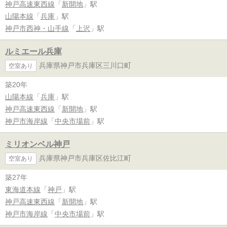
神戸高速東西線
「
新開地
」駅
山陽本線
「
兵庫
」駅
神戸市西神・山手線
「
上沢
」駅
ルミエール兵庫
兵庫県神戸市兵庫区三川口町
空室あり
築20年
山陽本線
「
兵庫
」駅
神戸高速東西線
「
新開地
」駅
神戸市海岸線
「
中央市場前
」駅
ミリオンベル神戸
兵庫県神戸市兵庫区佐比江町
空室あり
築27年
東海道本線
「
神戸
」駅
神戸高速東西線
「
新開地
」駅
神戸市海岸線
「
中央市場前
」駅