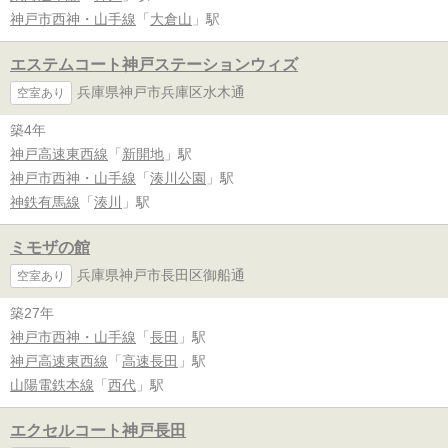
神戸市西神・山手線
「
大倉山
」駅
エステムコート神戸ステーションウィズ
兵庫県神戸市兵庫区水木通
空室あり
築4年
神戸高速東西線
「
新開地
」駅
神戸市西神・山手線
「
湊川公園
」駅
神鉄有馬線
「
湊川
」駅
ミモザの館
兵庫県神戸市長田区御船通
空室あり
築27年
神戸市西神・山手線
「
長田
」駅
神戸高速東西線
「
高速長田
」駅
山陽電鉄本線
「
西代
」駅
エクセルコート神戸長田