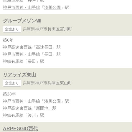
東海道本線
「
神戸
」駅
神戸市西神・山手線
「
湊川公園
」駅
グルーブメゾンⅧ
兵庫県神戸市長田区宮川町
空室あり
築6年
神戸高速東西線
「
高速長田
」駅
神戸市西神・山手線
「
長田
」駅
神鉄有馬線
「
長田
」駅
リアライズ東山
兵庫県神戸市兵庫区東山町
空室あり
築28年
神戸市西神・山手線
「
湊川公園
」駅
神戸高速東西線
「
新開地
」駅
神鉄有馬線
「
湊川
」駅
ARPEGGIO西代