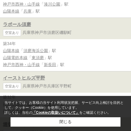
神戸市西神・山手線
「
湊川公園
」駅
山陽本線
「
兵庫
」駅
ラポール須磨
兵庫県神戸市須磨区磯馴町
空室あり
築34年
山陽本線
「
須磨海浜公園
」駅
山陽電鉄本線
「
東須磨
」駅
神戸市西神・山手線
「
新長田
」駅
イーストヒルズ平野
兵庫県神戸市兵庫区平野町
空室あり
築32年
当サイトでは、お客様の当サイト利用状況把握、サービス向上検討を目的と
神戸市西神・山手線
「
大倉山
」駅
して、クッキー（Cookie）を使用しています。
神戸高速東西線
「
花隈
」駅
詳しくは、当社の
「Cookieの取扱いについて」
をご確認ください。
閉じる
堀切スカイハイツ