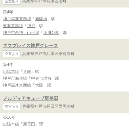
兵庫県神戸市兵庫区湊町
空室あり
築4年
神戸高速東西線
「
新開地
」駅
東海道本線
「
神戸
」駅
神戸市西神・山手線
「
湊川公園
」駅
エスプレイス神戸グレース
兵庫県神戸市兵庫区東柳原町
空室あり
築4年
山陽本線
「
兵庫
」駅
神戸市海岸線
「
中央市場前
」駅
神戸高速東西線
「
大開
」駅
メルディアキューブ新長田
兵庫県神戸市長田区西尻池町
空室あり
築10年
山陽本線
「
新長田
」駅