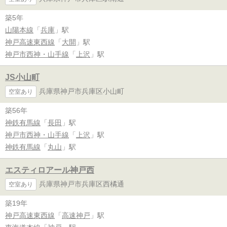
築5年
山陽本線
「
兵庫
」駅
神戸高速東西線
「
大開
」駅
神戸市西神・山手線
「
上沢
」駅
JS小山町
兵庫県神戸市兵庫区小山町
空室あり
築56年
神鉄有馬線
「
長田
」駅
神戸市西神・山手線
「
上沢
」駅
神鉄有馬線
「
丸山
」駅
エスティロアール神戸西
兵庫県神戸市兵庫区西橘通
空室あり
築19年
神戸高速東西線
「
高速神戸
」駅