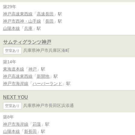
築29年
神戸高速東西線
「
高速長田
」駅
神戸市西神・山手線
「
長田
」駅
山陽本線
「
兵庫
」駅
サムティグランツ神戸
兵庫県神戸市兵庫区湊町
空室あり
築14年
東海道本線
「
神戸
」駅
神戸高速東西線
「
新開地
」駅
神戸市海岸線
「
ハーバーランド
」駅
NEXT YOU
兵庫県神戸市長田区浜添通
空室あり
築8年
神戸市海岸線
「
苅藻
」駅
山陽本線
「
新長田
」駅