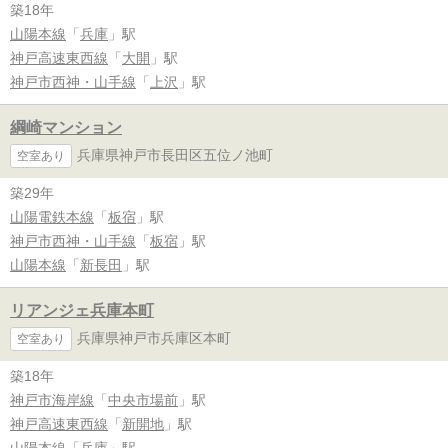
築18年
山陽本線
「
兵庫
」駅
神戸高速東西線
「
大開
」駅
神戸市西神・山手線
「
上沢
」駅
綱崎マンション
兵庫県神戸市長田区五位ノ池町
空室あり
築29年
山陽電鉄本線
「
板宿
」駅
神戸市西神・山手線
「
板宿
」駅
山陽本線
「
新長田
」駅
リアンジェ兵庫本町
兵庫県神戸市兵庫区本町
空室あり
築18年
神戸市海岸線
「
中央市場前
」駅
神戸高速東西線
「
新開地
」駅
山陽本線
「
兵庫
」駅