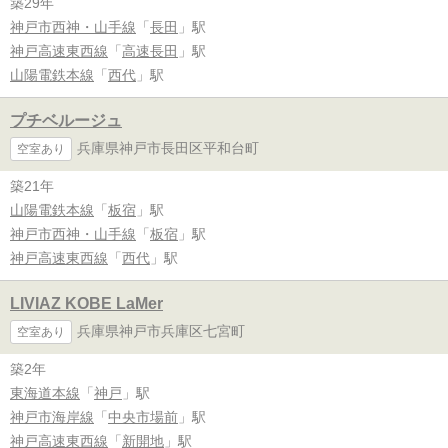
築29年
神戸市西神・山手線
「
長田
」駅
神戸高速東西線
「
高速長田
」駅
山陽電鉄本線
「
西代
」駅
プチベルージュ
兵庫県神戸市長田区平和台町
空室あり
築21年
山陽電鉄本線
「
板宿
」駅
神戸市西神・山手線
「
板宿
」駅
神戸高速東西線
「
西代
」駅
LIVIAZ KOBE LaMer
兵庫県神戸市兵庫区七宮町
空室あり
築2年
東海道本線
「
神戸
」駅
神戸市海岸線
「
中央市場前
」駅
神戸高速東西線
「
新開地
」駅