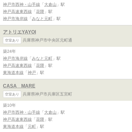
神戸市西神・山手線
「
大倉山
」駅
神戸高速東西線
「
花隈
」駅
神戸市海岸線
「
みなと元町
」駅
アトリエYAYOI
兵庫県神戸市中央区元町通
空室あり
築24年
神戸市海岸線
「
みなと元町
」駅
神戸高速東西線
「
花隈
」駅
東海道本線
「
神戸
」駅
CASA MARE
兵庫県神戸市兵庫区五宮町
空室あり
築10年
神戸市西神・山手線
「
大倉山
」駅
神戸高速東西線
「
花隈
」駅
東海道本線
「
元町
」駅