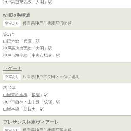
神戸高速東西線
「
大開
」駅
willDo浜崎通
兵庫県神戸市兵庫区浜崎通
空室あり
築19年
山陽本線
「
兵庫
」駅
神戸高速東西線
「
大開
」駅
神戸市海岸線
「
中央市場前
」駅
ラグーナ
兵庫県神戸市長田区五位ノ池町
空室あり
築12年
山陽電鉄本線
「
板宿
」駅
神戸市西神・山手線
「
板宿
」駅
山陽本線
「
新長田
」駅
プレサンス兵庫ヴィアーレ
兵庫県神戸市兵庫区駅南通
空室あり