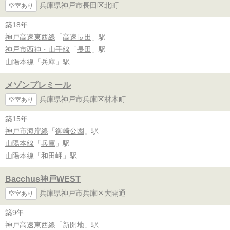
兵庫県神戸市長田区北町
空室あり
築18年
神戸高速東西線
「
高速長田
」駅
神戸市西神・山手線
「
長田
」駅
山陽本線
「
兵庫
」駅
メゾンプレミール
兵庫県神戸市兵庫区材木町
空室あり
築15年
神戸市海岸線
「
御崎公園
」駅
山陽本線
「
兵庫
」駅
山陽本線
「
和田岬
」駅
Bacchus神戸WEST
兵庫県神戸市兵庫区大開通
空室あり
築9年
神戸高速東西線
「
新開地
」駅