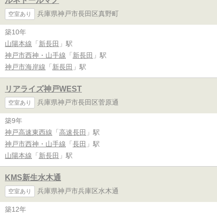
ルネドールマノ
兵庫県神戸市長田区真野町
空室あり
築10年
山陽本線
「
新長田
」駅
神戸市西神・山手線
「
新長田
」駅
神戸市海岸線
「
新長田
」駅
リアライズ神戸WEST
兵庫県神戸市長田区菅原通
空室あり
築9年
神戸高速東西線
「
高速長田
」駅
神戸市西神・山手線
「
長田
」駅
山陽本線
「
新長田
」駅
KMS新生水木通
兵庫県神戸市兵庫区水木通
空室あり
築12年