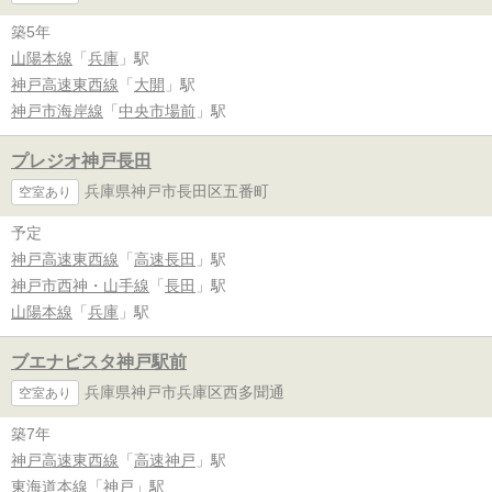
築5年
山陽本線
「
兵庫
」駅
神戸高速東西線
「
大開
」駅
神戸市海岸線
「
中央市場前
」駅
プレジオ神戸長田
兵庫県神戸市長田区五番町
空室あり
予定
神戸高速東西線
「
高速長田
」駅
神戸市西神・山手線
「
長田
」駅
山陽本線
「
兵庫
」駅
ブエナビスタ神戸駅前
兵庫県神戸市兵庫区西多聞通
空室あり
築7年
神戸高速東西線
「
高速神戸
」駅
東海道本線
「
神戸
」駅