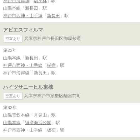
神戸市海岸線
「
駒ヶ林
」駅
山陽本線
「
新長田
」駅
神戸市西神・山手線
「
新長田
」駅
アビエスフィルマ
兵庫県神戸市長田区御屋敷通
空室あり
築22年
山陽本線
「
新長田
」駅
神戸市西神・山手線
「
板宿
」駅
神戸市海岸線
「
新長田
」駅
ハイツサニーヒル東棟
兵庫県神戸市須磨区離宮前町
空室あり
築33年
山陽電鉄本線
「
月見山
」駅
山陽本線
「
須磨海浜公園
」駅
神戸市西神・山手線
「
板宿
」駅