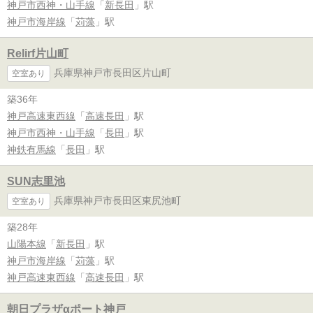
神戸市西神・山手線
「
新長田
」駅
神戸市海岸線
「
苅藻
」駅
Relirf片山町
兵庫県神戸市長田区片山町
空室あり
築36年
神戸高速東西線
「
高速長田
」駅
神戸市西神・山手線
「
長田
」駅
神鉄有馬線
「
長田
」駅
SUN志里池
兵庫県神戸市長田区東尻池町
空室あり
築28年
山陽本線
「
新長田
」駅
神戸市海岸線
「
苅藻
」駅
神戸高速東西線
「
高速長田
」駅
朝日プラザαポート神戸