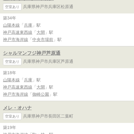
兵庫県神戸市兵庫区松原通
空室あり
築34年
山陽本線
「
兵庫
」駅
神戸高速東西線
「
大開
」駅
神戸市海岸線
「
中央市場前
」駅
シャルマンフジ神戸芦原通
兵庫県神戸市兵庫区芦原通
空室あり
築18年
山陽本線
「
兵庫
」駅
神戸高速東西線
「
大開
」駅
神戸市海岸線
「
御崎公園
」駅
メレ・オハナ
兵庫県神戸市長田区二葉町
空室あり
築19年