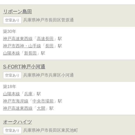
リボーン島田
兵庫県神戸市長田区菅原通
空室あり
築30年
神戸高速東西線
「
高速長田
」駅
神戸市西神・山手線
「
長田
」駅
山陽本線
「
新長田
」駅
S-FORT神戸小河通
兵庫県神戸市兵庫区小河通
空室あり
築18年
山陽本線
「
兵庫
」駅
神戸市海岸線
「
中央市場前
」駅
神戸高速東西線
「
大開
」駅
オークハイツ
兵庫県神戸市長田区東尻池町
空室あり