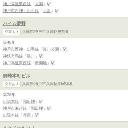
神戸高速東西線
「
大開
」駅
神戸市西神・山手線
「
上沢
」駅
ハイム夢野
兵庫県神戸市兵庫区熊野町
空室あり
築48年
神戸市西神・山手線
「
湊川公園
」駅
神鉄有馬線
「
湊川
」駅
神戸高速東西線
「
新開地
」駅
御崎本町ビル
兵庫県神戸市兵庫区御崎本町
空室あり
築28年
山陽本線
「
和田岬
」駅
神戸市海岸線
「
和田岬
」駅
山陽本線
「
兵庫
」駅