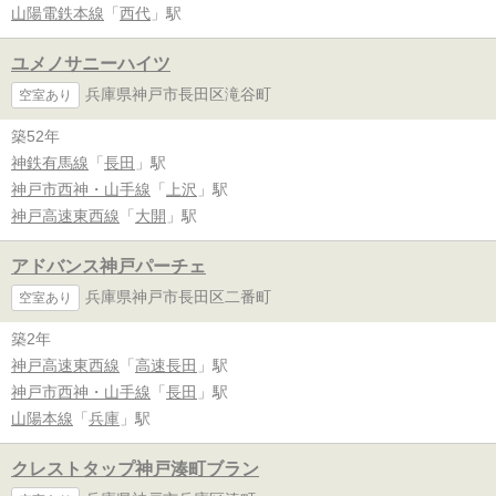
山陽電鉄本線
「
西代
」駅
ユメノサニーハイツ
兵庫県神戸市長田区滝谷町
空室あり
築52年
神鉄有馬線
「
長田
」駅
神戸市西神・山手線
「
上沢
」駅
神戸高速東西線
「
大開
」駅
アドバンス神戸パーチェ
兵庫県神戸市長田区二番町
空室あり
築2年
神戸高速東西線
「
高速長田
」駅
神戸市西神・山手線
「
長田
」駅
山陽本線
「
兵庫
」駅
クレストタップ神戸湊町ブラン