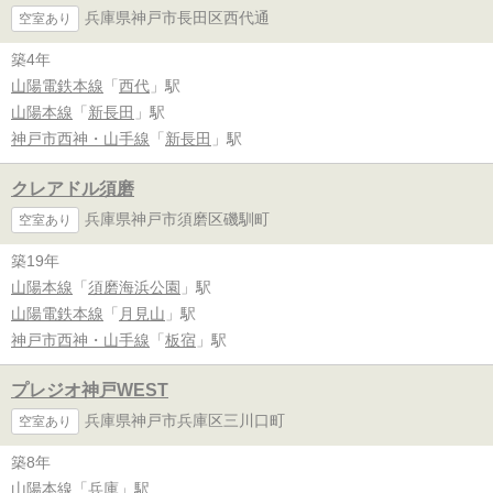
兵庫県神戸市長田区西代通
空室あり
築4年
山陽電鉄本線
「
西代
」駅
山陽本線
「
新長田
」駅
神戸市西神・山手線
「
新長田
」駅
クレアドル須磨
兵庫県神戸市須磨区磯馴町
空室あり
築19年
山陽本線
「
須磨海浜公園
」駅
山陽電鉄本線
「
月見山
」駅
神戸市西神・山手線
「
板宿
」駅
プレジオ神戸WEST
兵庫県神戸市兵庫区三川口町
空室あり
築8年
山陽本線
「
兵庫
」駅