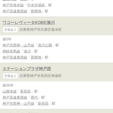
神戸市海岸線
「
中央市場前
」駅
神戸高速東西線
「
新開地
」駅
ワコーレヴィータKOBE湊川
兵庫県神戸市兵庫区菊水町
空室あり
築5年
神戸市西神・山手線
「
湊川公園
」駅
神鉄有馬線
「
湊川
」駅
神戸高速東西線
「
新開地
」駅
ステーションプラザ神戸西
兵庫県神戸市長田区神楽町
空室あり
築36年
山陽本線
「
新長田
」駅
神戸高速東西線
「
西代
」駅
神戸市西神・山手線
「
新長田
」駅