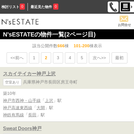
0
0
検討リスト
最近見た物件
お問合せ
N’sESTATEの物件一覧(2ページ目)
該当公開件数
666
棟
101-200
棟表示
<<前へ
1
2
3
4
5
次へ>>
最初
スカイテイカー神戸上沢
兵庫県神戸市長田区房王寺町
空室あり
築10年
神戸市西神・山手線
「
上沢
」駅
神戸高速東西線
「
大開
」駅
神鉄有馬線
「
長田
」駅
Sweat Doors神戸