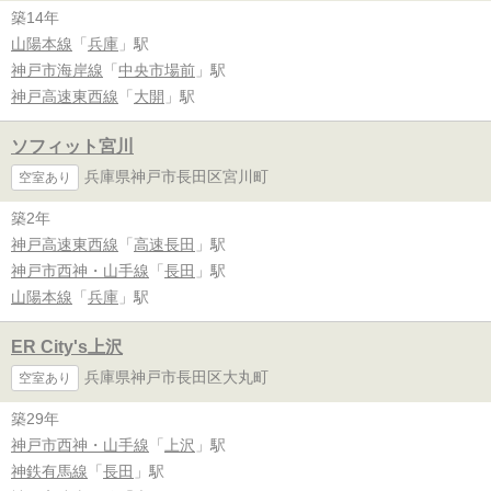
築14年
山陽本線
「
兵庫
」駅
神戸市海岸線
「
中央市場前
」駅
神戸高速東西線
「
大開
」駅
ソフィット宮川
兵庫県神戸市長田区宮川町
空室あり
築2年
神戸高速東西線
「
高速長田
」駅
神戸市西神・山手線
「
長田
」駅
山陽本線
「
兵庫
」駅
ER City's上沢
兵庫県神戸市長田区大丸町
空室あり
築29年
神戸市西神・山手線
「
上沢
」駅
神鉄有馬線
「
長田
」駅