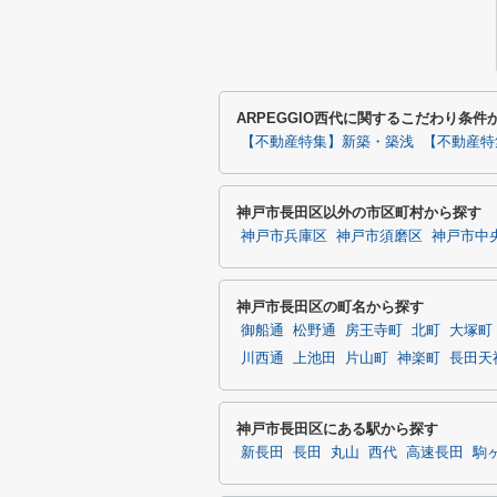
ARPEGGIO西代に関するこだわり条件
【不動産特集】新築・築浅
【不動産特
神戸市長田区以外の市区町村から探す
神戸市兵庫区
神戸市須磨区
神戸市中
神戸市長田区の町名から探す
御船通
松野通
房王寺町
北町
大塚町
川西通
上池田
片山町
神楽町
長田天
神戸市長田区にある駅から探す
新長田
長田
丸山
西代
高速長田
駒