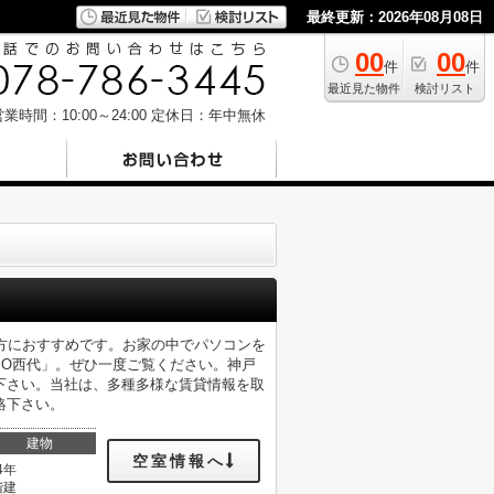
最終更新：2026年08月08日
00
00
件
件
最近見た物件
検討リスト
業時間：10:00～24:00
定休日：年中無休
方におすすめです。お家の中でパソコンを
IO西代」。ぜひ一度ご覧ください。神戸
下さい。当社は、多種多様な賃貸情報を取
絡下さい。
建物
空室情報へ
4年
階建