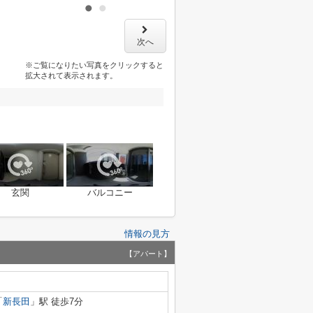
次へ
※ご覧になりたい写真をクリックすると
拡大されて表示されます。
玄関
バルコニー
情報の見方
【アパート】
「
新長田
」駅 徒歩7分