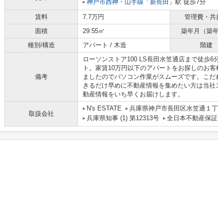
神戸市西神・山手線
「
新長田
」駅 徒歩7分
賃料
7.7万円
管理費・共
面積
29.55㎡
築年月（築
種別/構造
アパート / 木造
階建
ローソンストア100 LS長田水笠通店まで徒歩
ト。家賃10万円以下のアパートをお探しのお
備考
ましたのでパソコン作業がスムーズです。こだわ
きるだけ早めに不動産情報を集めたい方は当社
動産情報をいち早くお届けします。
N's ESTATE
兵庫県神戸市長田区水笠通１丁目
取扱会社
兵庫県知事 (1) 第12313号
全日本不動産保証