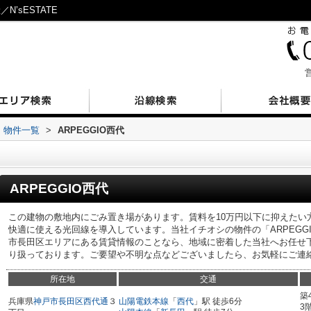
’sESTATE
営
物件一覧
>
ARPEGGIO西代
ARPEGGIO西代
この建物の敷地内にごみ置き場があります。賃料を10万円以下に抑えたい
快適に使える光回線を導入しています。当社イチオシの物件の「ARPEGG
市長田区エリアにある賃貸情報のことなら、地域に密着した当社へお任せ
り扱っております。ご要望や不明な点などございましたら、お気軽にご連
所在地
交通
築
兵庫県
神戸市長田区
西代通
３
山陽電鉄本線
「
西代
」駅 徒歩6分
3