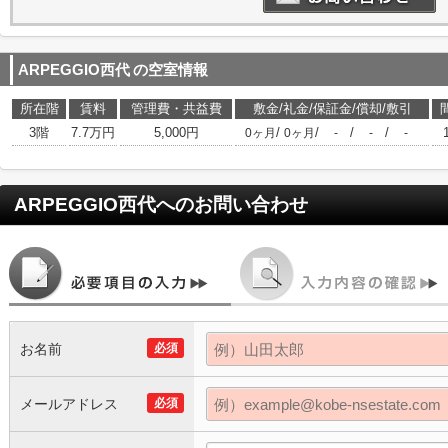
ARPEGGIO西代
の空室情報
所在階
賃料
管理費・共益費
敷金/礼金/保証金/償却/敷引
3階
7.7万円
5,000円
/
/
/
/
0ヶ月
0ヶ月
-
-
-
ARPEGGIO西代
へのお問い合わせ
お名前
必須
メールアドレス
必須