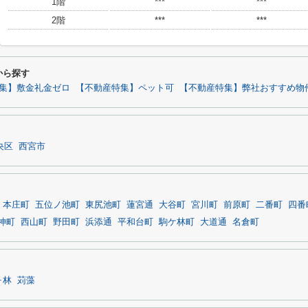
1階
***
***
2階
***
***
から探す
集】敷金礼金ゼロ
【不動産特集】ペット可
【不動産特集】弊社おすすめ物
央区
西宮市
本庄町
五位ノ池町
東尻池町
蓮宮通
大谷町
宮川町
前原町
二番町
四番
神町
西山町
野田町
浜添通
平和台町
駒ケ林町
大道通
名倉町
ヶ林
苅藻