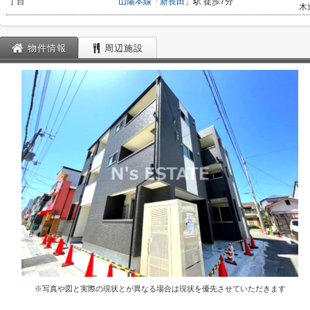
丁目
山陽本線
「
新長田
」駅 徒歩7分
木
物件情報
周辺施設
※写真や図と実際の現状とが異なる場合は現状を優先させていただきます