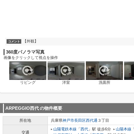
【外観】
コメント
360度パノラマ写真
画像をクリックして視点を操作
リビング
洋室
洗面所
ARPEGGIO西代
の物件概要
所在地
兵庫県
神戸市長田区
西代通
３丁目
山陽電鉄本線
「
西代
」駅 徒歩6分
山陽本線
交通