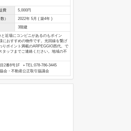
益費
5,000円
年数）
2022年 5月 ( 築4年 )
3階建
6分と近場にコンビニがあるのもポイン
客様におすすめの物件です。光回線を繋げ
りポイント満載のARPEGGIO西代。で
スタッフまでご連絡ください。地域の不
2番8号1F
TEL:078-786-3445
協会・不動産公正取引協議会