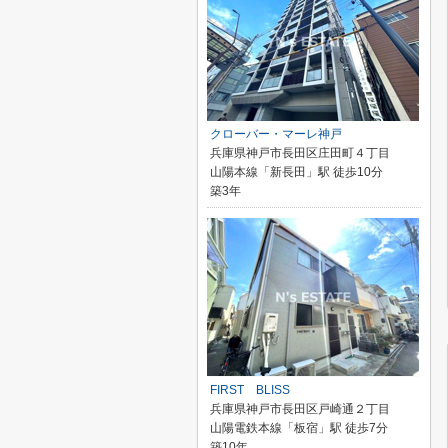
クローバー・マーレ神戸
兵庫県神戸市長田区庄田町４丁目
山陽本線「新長田」駅 徒歩10分
築3年
FIRST BLISS
兵庫県神戸市長田区戸崎通２丁目
山陽電鉄本線「板宿」駅 徒歩7分
築10年