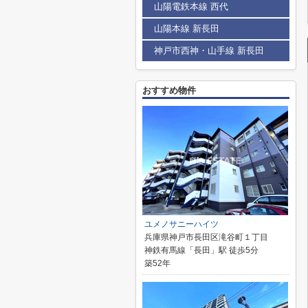
山陽電鉄本線 西代
山陽本線 新長田
神戸市西神・山手線 新長田
おすすめ物件
ユメノサニーハイツ
兵庫県神戸市長田区滝谷町１丁目
神鉄有馬線「長田」駅 徒歩5分
築52年