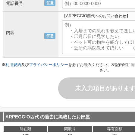
電話番号
任意
【ARPEGGIO西代へのお問い合わせ】
内容
任意
※
利用規約
及び
プライバシーポリシー
を必ずお読みください。左記内容に同
さい。
未入力項目がありま
ARPEGGIO西代
の過去に掲載したお部屋
所在階
間取り
専有面積