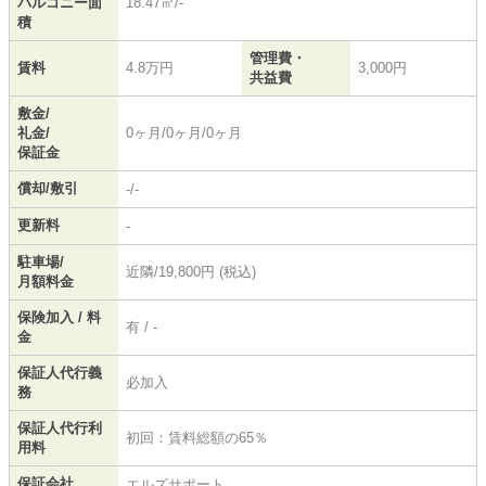
バルコニー面
18.47㎡/-
積
管理費・
賃料
4.8万円
3,000円
共益費
敷金/
礼金/
0ヶ月/0ヶ月/0ヶ月
保証金
償却/敷引
-/-
更新料
-
駐車場/
近隣/19,800円 (税込)
月額料金
保険加入 / 料
有 / -
金
保証人代行義
必加入
務
保証人代行利
初回：賃料総額の65％
用料
保証会社
エルズサポート