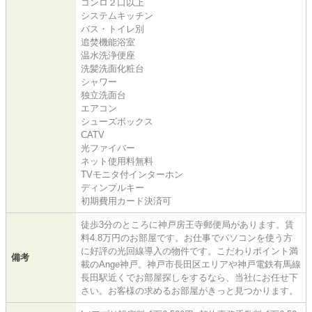
コンロ２口以上
システムキッチン
バス・トイレ別
追焚機能浴室
温水洗浄便座
洗髪洗面化粧台
シャワー
独立洗面台
エアコン
シューズボックス
CATV
光ファイバー
ネット使用料無料
TVモニタ付インターホン
ディンプルキー
初期費用カード決済可
徒歩3分のところに神戸房王寺郵便局があります。賃
料4.8万円のお部屋です。お仕事でパソコンを使う方
に好評の光回線導入の物件です。こだわりポイント満
備考
載のAnge神戸。神戸市長田区エリアや神戸電鉄有馬線
長田駅近くでお部屋探しをするなら、当社にお任せ下
さい。お客様の求めるお部屋がきっと見つかります。