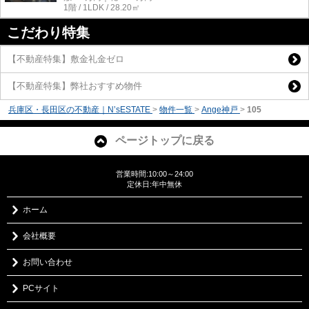
1階 / 1LDK / 28.20㎡
こだわり特集
【不動産特集】敷金礼金ゼロ
【不動産特集】弊社おすすめ物件
兵庫区・長田区の不動産｜N’sESTATE
>
物件一覧
>
Ange神戸
>
105
ページトップに戻る
営業時間:10:00～24:00
定休日:年中無休
ホーム
会社概要
お問い合わせ
PCサイト