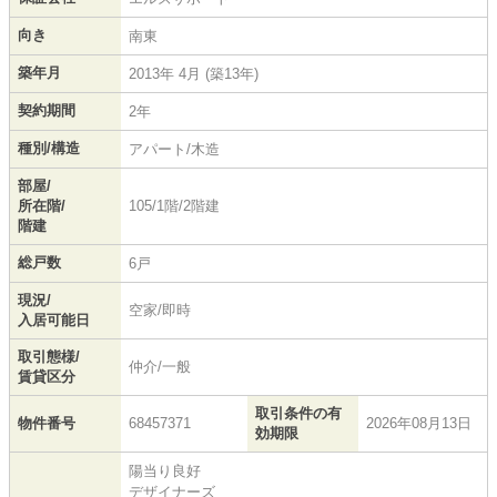
向き
南東
築年月
2013年 4月 (築13年)
契約期間
2年
種別/構造
アパート/木造
部屋/
所在階/
105/1階/2階建
階建
総戸数
6戸
現況/
空家/即時
入居可能日
取引態様/
仲介/一般
賃貸区分
取引条件の有
物件番号
68457371
2026年08月13日
効期限
陽当り良好
デザイナーズ