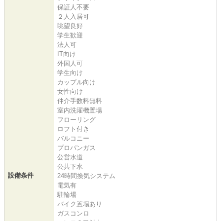
保証人不要
２人入居可
眺望良好
学生歓迎
法人可
IT向け
外国人可
学生向け
カップル向け
女性向け
仲介手数料無料
室内洗濯機置場
フローリング
ロフト付き
バルコニー
プロパンガス
公営水道
公共下水
設備条件
24時間換気システム
電気有
駐輪場
バイク置場あり
ガスコンロ