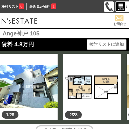
0
1
検討リスト
最近見た物件
お問合せ
Ange神戸 105
賃料
4.8
万円
検討リストに追加
1/28
2/28