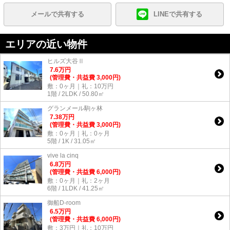
メールで共有する
LINEで共有する
エリアの近い物件
ヒルズ大谷Ⅱ
7.6
万
円
(管理費・共益費 3,000円)
敷：0ヶ月｜礼：10万円
1階 / 2LDK / 50.80㎡
グランメール駒ヶ林
7.38
万
円
(管理費・共益費 3,000円)
敷：0ヶ月｜礼：0ヶ月
5階 / 1K / 31.05㎡
vive la cinq
6.8
万
円
(管理費・共益費 6,000円)
敷：0ヶ月｜礼：2ヶ月
6階 / 1LDK / 41.25㎡
御船D-room
6.5
万
円
(管理費・共益費 6,000円)
敷：3万円｜礼：10万円