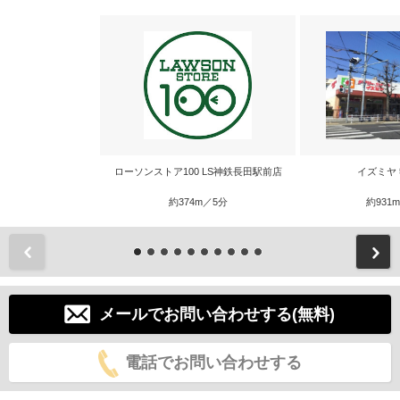
ローソンストア100 LS神鉄長田駅前店
イズミヤ
約374m／5分
約931
前
メールでお問い合わせする(無料)
電話でお問い合わせする