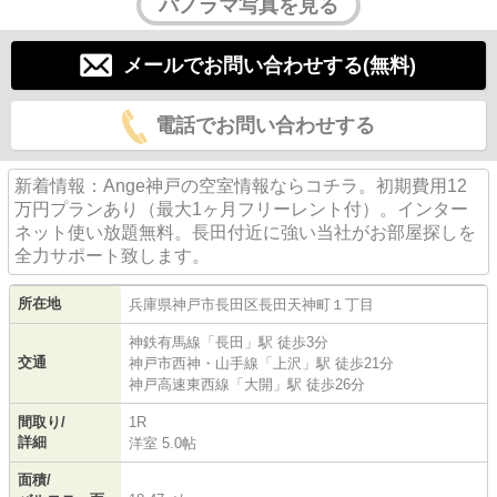
パノラマ写真を見る
メールでお問い合わせする(無料)
電話でお問い合わせする
新着情報：Ange神戸の空室情報ならコチラ。初期費用12
万円プランあり（最大1ヶ月フリーレント付）。インター
ネット使い放題無料。長田付近に強い当社がお部屋探しを
全力サポート致します。
所在地
兵庫県
神戸市長田区
長田天神町
１丁目
神鉄有馬線
「
長田
」駅 徒歩3分
交通
神戸市西神・山手線
「
上沢
」駅 徒歩21分
神戸高速東西線
「
大開
」駅 徒歩26分
間取り/
1R
詳細
洋室 5.0帖
面積/