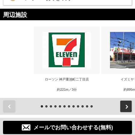
周辺施設
ローソン 神戸重池町二丁目店
イズミヤ
約221m／3分
約895
前
メールでお問い合わせする(無料)