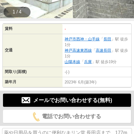
1 / 4
賃料
-
神戸市西神・山手線
「
長田
」駅 徒歩
1分
交通
神戸高速東西線
「
高速長田
」駅 徒歩
1分
山陽本線
「
兵庫
」駅 徒歩19分
間取り(面積)
-(-)
築年月
2023年 6月(築3年)
メールでお問い合わせする(無料)
電話でお問い合わせする
薬や日用品を買うのに便利なキリン堂 長田店まで、177m