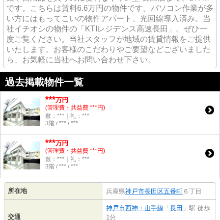
です。こちらは賃料6.6万円の物件です。パソコン作業が多
い方にはもってこいの物件アパート、光回線導入済み。当
社イチオシの物件の「KTIレジデンス高速長田」。ぜひ一
度ご覧ください。当社スタッフが地域の賃貸情報をご提供
いたします。お客様のこだわりやご要望などございました
ら、お気軽に当社へお問い合わせ下さい。
過去掲載物件一覧
***
万円
(管理費・共益費 ***円)
敷：***｜礼：***
3階 / *** / ***
***
万円
(管理費・共益費 ***円)
敷：***｜礼：***
3階 / *** / ***
所在地
兵庫県
神戸市長田区
五番町
６丁目
神戸市西神・山手線
「
長田
」駅 徒歩
交通
1分