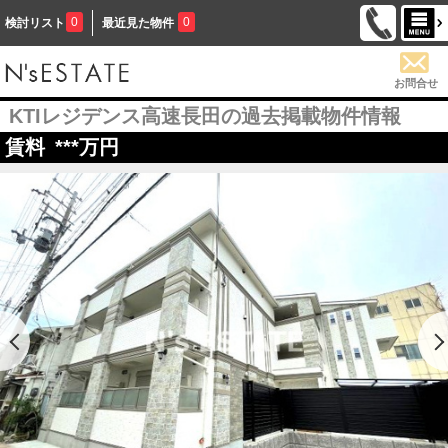
0
0
検討リスト
最近見た物件
お問合せ
KTIレジデンス高速長田の過去掲載物件情報
賃料
***
万円