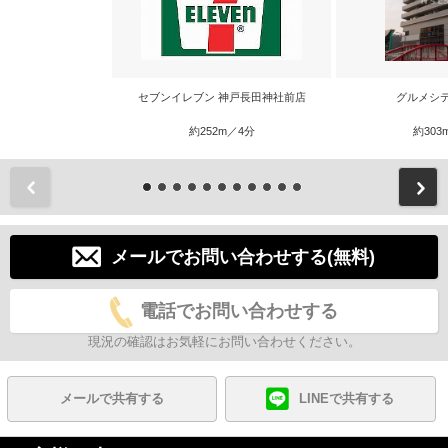
セブンイレブン 神戸長田神社前店
グルメシ
約252m／4分
約303
前
メールでお問い合わせする(無料)
電話でお問い合わせする
現況の確認はお気軽にお問い合わせください。
メールで共有する
LINEで共有する