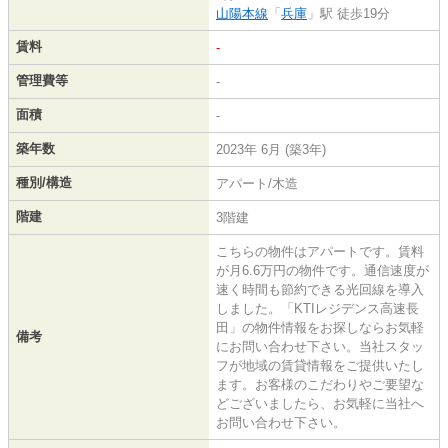
山陽本線
「
兵庫
」駅 徒歩19分
賃料
-
管理費等
-
面積
-
築年数
2023年 6月 (築3年)
種別/構造
アパート/木造
階建
3階建
こちらの物件はアパートです。賃料
が月6.6万円の物件です。通信速度が
速く時間も節約できる光回線を導入
しました。「KTIレジデンス高速長
田」の物件情報をお探しならお気軽
備考
にお問い合わせ下さい。当社スタッ
フが地域の賃貸情報をご提供いたし
ます。お客様のこだわりやご要望な
どございましたら、お気軽に当社へ
お問い合わせ下さい。