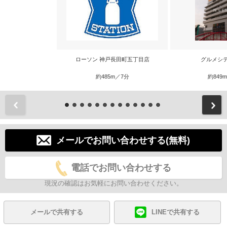
ローソン 神戸長田町五丁目店
グルメシ
約485m／7分
約849
前
メールでお問い合わせする(無料)
電話でお問い合わせする
現況の確認はお気軽にお問い合わせください。
メールで共有する
LINEで共有する