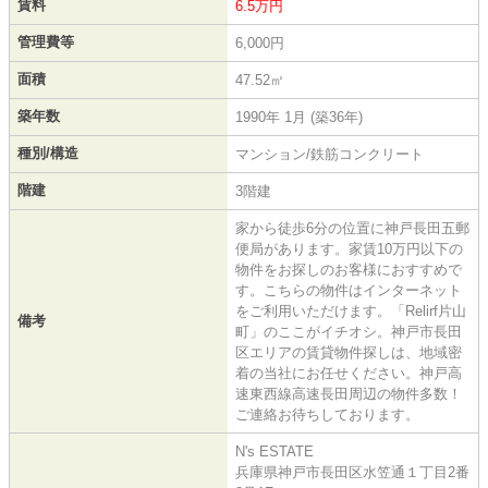
賃料
6.5万円
管理費等
6,000円
面積
47.52㎡
築年数
1990年 1月 (築36年)
種別/構造
マンション/鉄筋コンクリート
階建
3階建
家から徒歩6分の位置に神戸長田五郵
便局があります。家賃10万円以下の
物件をお探しのお客様におすすめで
す。こちらの物件はインターネット
をご利用いただけます。「Relirf片山
備考
町」のここがイチオシ。神戸市長田
区エリアの賃貸物件探しは、地域密
着の当社にお任せください。神戸高
速東西線高速長田周辺の物件多数！
ご連絡お待ちしております。
N's ESTATE
兵庫県神戸市長田区水笠通１丁目2番