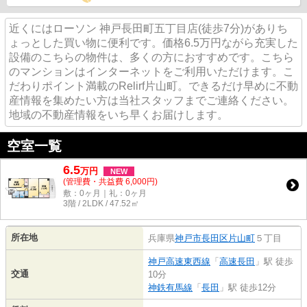
近くにはローソン 神戸長田町五丁目店(徒歩7分)がありち
ょっとした買い物に便利です。価格6.5万円ながら充実した
設備のこちらの物件は、多くの方におすすめです。こちら
のマンションはインターネットをご利用いただけます。こ
だわりポイント満載のRelirf片山町。できるだけ早めに不動
産情報を集めたい方は当社スタッフまでご連絡ください。
地域の不動産情報をいち早くお届けします。
空室一覧
6.5
万
円
NEW
(管理費・共益費 6,000円)
敷：0ヶ月｜礼：0ヶ月
3階 / 2LDK / 47.52㎡
所在地
兵庫県
神戸市長田区
片山町
５丁目
神戸高速東西線
「
高速長田
」駅 徒歩
交通
10分
神鉄有馬線
「
長田
」駅 徒歩12分