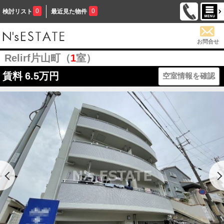
0
0
検討リスト
最近見た物件
お問合せ
Relirf片山町（
1
室）
賃料
6.5万円
空室情報を確認