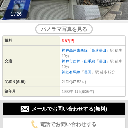
1 / 26
パノラマ写真を見る
賃料
6.5万円
神戸高速東西線
「
高速長田
」駅 徒歩
10分
交通
神戸市西神・山手線
「
長田
」駅 徒歩
10分
神鉄有馬線
「
長田
」駅 徒歩12分
間取り(面積)
2LDK(47.52㎡)
築年月
1990年 1月(築36年)
メールでお問い合わせする(無料)
電話でお問い合わせする