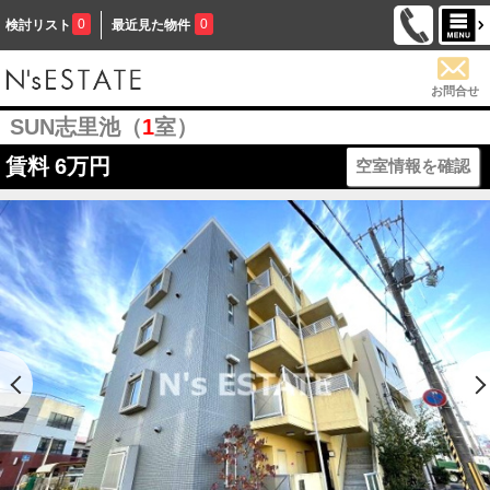
0
0
検討リスト
最近見た物件
お問合せ
SUN志里池（
1
室）
賃料
6万円
空室情報を確認