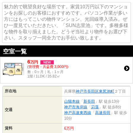
魅力的で眺望良好な場所です。家賃10万円以下のマンショ
ンをお探しのお客様におすすめです。パソコン作業が多い
方にはもってこいの物件マンション、光回線導入済み。ぜ
ひ一度見ていただきたい、「SUN志里池」です。多種多様
な物件を取り揃えました。どうぞ当社より物件をお選び下
さい。スタッフ一同全力でお手伝い致します。
空室一覧
6
万
円
NEW
(管理費・共益費 3,000円)
敷：0ヶ月｜礼：1ヶ月
1階 / 1LDK / 35.82㎡
所在地
兵庫県
神戸市長田区
東尻池町
２丁目
山陽本線
「
新長田
」駅 徒歩13分
神戸市海岸線
「
苅藻
」駅 徒歩8分
交通
神戸高速東西線
「
高速長田
」駅 徒歩
10分
賃料
6万円