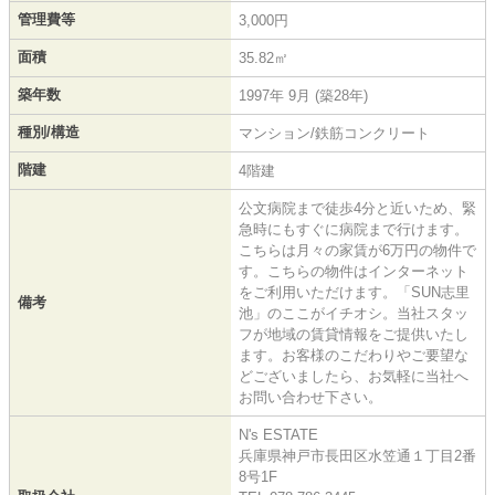
管理費等
3,000円
面積
35.82㎡
築年数
1997年 9月 (築28年)
種別/構造
マンション/鉄筋コンクリート
階建
4階建
公文病院まで徒歩4分と近いため、緊
急時にもすぐに病院まで行けます。
こちらは月々の家賃が6万円の物件で
す。こちらの物件はインターネット
をご利用いただけます。「SUN志里
備考
池」のここがイチオシ。当社スタッ
フが地域の賃貸情報をご提供いたし
ます。お客様のこだわりやご要望な
どございましたら、お気軽に当社へ
お問い合わせ下さい。
N's ESTATE
兵庫県神戸市長田区水笠通１丁目2番
8号1F