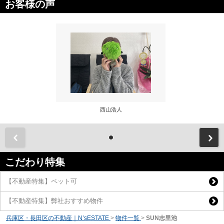
お客様の声
西山浩人
前
こだわり特集
【不動産特集】ペット可
【不動産特集】弊社おすすめ物件
兵庫区・長田区の不動産｜N’sESTATE
>
物件一覧
>
SUN志里池