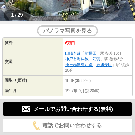
1 / 29
パノラマ写真を見る
賃料
6万円
山陽本線
「
新長田
」駅 徒歩13分
神戸市海岸線
「
苅藻
」駅 徒歩8分
交通
神戸高速東西線
「
高速長田
」駅 徒歩
10分
間取り(面積)
1LDK(35.82㎡)
築年月
1997年 9月(築28年)
メールでお問い合わせする(無料)
電話でお問い合わせする