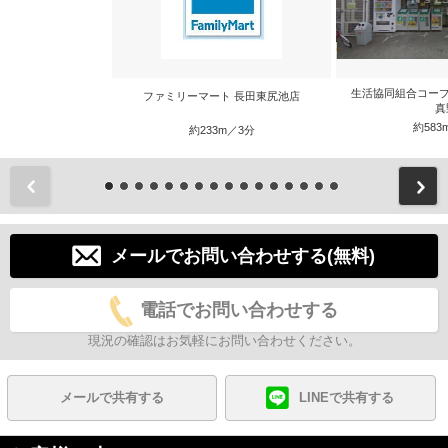
生活協同組合コープ
ファミリーマート 長田東尻池店
真
約583
約233m／3分
前
メールでお問い合わせする(無料)
電話でお問い合わせする
現況の確認はお気軽にお問い合わせください。
メールで共有する
LINEで共有する