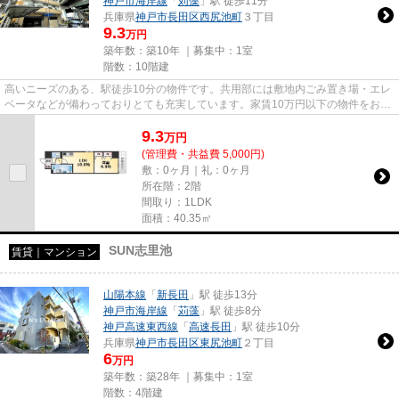
神戸市海岸線
「
苅藻
」駅 徒歩11分
兵庫県
神戸市長田区
西尻池町
３丁目
9.3
万円
築年数：築10年 ｜募集中：
1室
階数：10階建
高いニーズのある、駅徒歩10分の物件です。共用部には敷地内ごみ置き場・エレ
ベータなどが備わっておりとても充実しています。家賃10万円以下の物件をお探
しのお客様におすすめの物件...
9.3
万
円
(管理費・共益費 5,000円)
敷：0ヶ月｜礼：0ヶ月
所在階：2階
間取り：1LDK
面積：40.35㎡
SUN志里池
賃貸｜マンション
山陽本線
「
新長田
」駅 徒歩13分
神戸市海岸線
「
苅藻
」駅 徒歩8分
神戸高速東西線
「
高速長田
」駅 徒歩10分
兵庫県
神戸市長田区
東尻池町
２丁目
6
万円
築年数：築28年 ｜募集中：
1室
階数：4階建