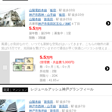
山陽電鉄本線
「
板宿
」駅 徒歩10分
神戸市西神・山手線
「
板宿
」駅 徒歩10分
山陽本線
「
新長田
」駅 徒歩15分
兵庫県
神戸市長田区
五位ノ池町
４丁目
5.5
万円
築年数：築29年 ｜募集中：
1室
階数：3階建
風通しが良好なので、いつでも新鮮な空気がはいってきます。こちらの物件の家
賃は5.5万です。光回線を繋げていますので通信が早く快適にパソコンが使えま
す。「綱崎マンション」のここ...
5.5
万
円
(管理費・共益費 5,000円)
敷：0ヶ月｜礼：0ヶ月
所在階：2階
間取り：2DK
面積：41.65㎡
レジュールアッシュ神戸グランフィール
賃貸｜マンション
山陽本線
「
新長田
」駅 徒歩7分
神戸市西神・山手線
「
新長田
」駅 徒歩7分
神戸市海岸線
「
新長田
」駅 徒歩7分