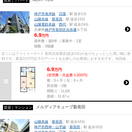
賃貸｜アパート
神戸市海岸線
「
苅藻
」駅 徒歩1分
山陽本線
「
新長田
」駅 徒歩15分
山陽電鉄本線
「
西代
」駅 徒歩24分
兵庫県
神戸市長田区
浜添通
６丁目
6.9
万円
築年数：築8年 ｜募集中：
1室
階数：3階建
近くにはファミリーマート 長田浜添通店(徒歩2分)がありちょっとした買い物に便
利です。家賃10万円以下のアパートをお探しのお客様におすすめです。光回線を
繋げていますので通信が早...
6.9
万
円
(管理費・共益費 3,000円)
敷：0ヶ月｜礼：0ヶ月
所在階：1階
間取り：1LDK
面積：31.87㎡
メルディアキューブ新長田
賃貸｜マンション
山陽本線
「
新長田
」駅 徒歩10分
神戸市西神・山手線
「
新長田
」駅 徒歩10分