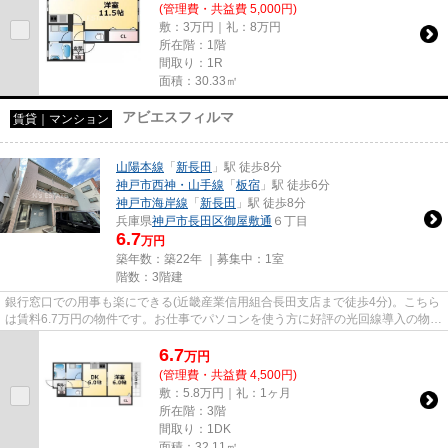
(管理費・共益費 5,000円)
敷：3万円｜礼：8万円
所在階：1階
間取り：1R
面積：30.33㎡
アビエスフィルマ
賃貸｜マンション
山陽本線
「
新長田
」駅 徒歩8分
神戸市西神・山手線
「
板宿
」駅 徒歩6分
神戸市海岸線
「
新長田
」駅 徒歩8分
兵庫県
神戸市長田区
御屋敷通
６丁目
6.7
万円
築年数：築22年 ｜募集中：
1室
階数：3階建
銀行窓口での用事も楽にできる(近畿産業信用組合長田支店まで徒歩4分)。こちら
は賃料6.7万円の物件です。お仕事でパソコンを使う方に好評の光回線導入の物件
です。気になるイチオシ物...
6.7
万
円
(管理費・共益費 4,500円)
敷：5.8万円｜礼：1ヶ月
所在階：3階
間取り：1DK
面積：32.11㎡