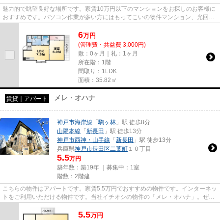
魅力的で眺望良好な場所です。家賃10万円以下のマンションをお探しのお客様に
おすすめです。パソコン作業が多い方にはもってこいの物件マンション、光回線
導入済み。ぜひ一度見ていた...
6
万
円
(管理費・共益費 3,000円)
敷：0ヶ月｜礼：1ヶ月
所在階：1階
間取り：1LDK
面積：35.82㎡
メレ・オハナ
賃貸｜アパート
神戸市海岸線
「
駒ヶ林
」駅 徒歩8分
山陽本線
「
新長田
」駅 徒歩13分
神戸市西神・山手線
「
新長田
」駅 徒歩13分
兵庫県
神戸市長田区
二葉町
１０丁目
5.5
万円
築年数：築19年 ｜募集中：
1室
階数：2階建
こちらの物件はアパートです。家賃5.5万円でおすすめの物件です。インターネッ
トをご利用いただける物件です。当社イチオシの物件の「メレ・オハナ」。ぜひ
一度ご覧ください。神戸市長...
5.5
万
円