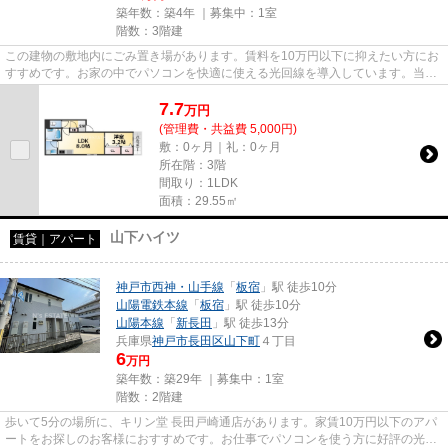
築年数：築4年 ｜募集中：
1室
階数：3階建
この建物の敷地内にごみ置き場があります。賃料を10万円以下に抑えたい方にお
すすめです。お家の中でパソコンを快適に使える光回線を導入しています。当社
イチオシの物件の「ARPEGGIO...
7.7
万
円
(管理費・共益費 5,000円)
敷：0ヶ月｜礼：0ヶ月
所在階：3階
間取り：1LDK
面積：29.55㎡
山下ハイツ
賃貸｜アパート
神戸市西神・山手線
「
板宿
」駅 徒歩10分
山陽電鉄本線
「
板宿
」駅 徒歩10分
山陽本線
「
新長田
」駅 徒歩13分
兵庫県
神戸市長田区
山下町
４丁目
6
万円
築年数：築29年 ｜募集中：
1室
階数：2階建
歩いて5分の場所に、キリン堂 長田戸崎通店があります。家賃10万円以下のアパ
ートをお探しのお客様におすすめです。お仕事でパソコンを使う方に好評の光回