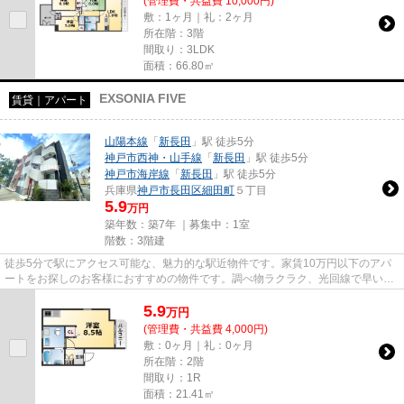
(管理費・共益費 10,000円)
敷：1ヶ月｜礼：2ヶ月
所在階：3階
間取り：3LDK
面積：66.80㎡
EXSONIA FIVE
賃貸｜アパート
山陽本線
「
新長田
」駅 徒歩5分
神戸市西神・山手線
「
新長田
」駅 徒歩5分
神戸市海岸線
「
新長田
」駅 徒歩5分
兵庫県
神戸市長田区
細田町
５丁目
5.9
万円
築年数：築7年 ｜募集中：
1室
階数：3階建
徒歩5分で駅にアクセス可能な、魅力的な駅近物件です。家賃10万円以下のアパ
ートをお探しのお客様におすすめの物件です。調べ物ラクラク、光回線で早い通
信速度でパソコンが使用できま...
5.9
万
円
(管理費・共益費 4,000円)
敷：0ヶ月｜礼：0ヶ月
所在階：2階
間取り：1R
面積：21.41㎡