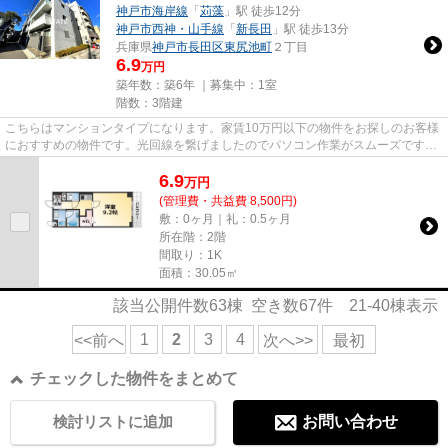
神戸市海岸線
「
苅藻
」駅 徒歩12分
神戸市西神・山手線
「
新長田
」駅 徒歩13分
兵庫県
神戸市長田区
東尻池町
２丁目
6.9
万円
築年数：築6年 ｜募集中：
1室
階数：3階建
こちらはマンションタイプになります。家賃10万円以下の物件をお探しのお客様
におすすめの物件です。光回線を繋げましたのでパソコン作業がスムーズです。
当社イチオシの物件の「アウ...
6.9
万
円
(管理費・共益費 8,500円)
敷：0ヶ月｜礼：0.5ヶ月
所在階：2階
間取り：1K
面積：30.05㎡
該当公開件数
63
棟 空き数
67
件
21-40
棟表示
1
2
3
4
<<前へ
次へ>>
最初
チェックした物件をまとめて
検討リストに追加
お問い合わせ