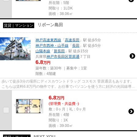
所在階：5階
間取り：1LDK
面積：38.06㎡
リボーン島田
賃貸｜マンション
神戸高速東西線
「
高速長田
」駅 徒歩5分
神戸市西神・山手線
「
長田
」駅 徒歩5分
山陽本線
「
新長田
」駅 徒歩15分
兵庫県
神戸市長田区
菅原通
７丁目
6.8
万円
築年数：築30年 ｜募集中：
1室
階数：4階建
歩いて徒歩3分の場所にディスカウントドラッグ コスモス 菅原通店もあります。
こちらは賃料6.8万円の物件です。お仕事でパソコンを使う方に好評の光回線導入
の物件です。「リボーン島...
6.8
万
円
(管理費・共益費 -)
敷：0ヶ月｜礼：0ヶ月
所在階：4階
間取り：1K
面積：39.00㎡
NEXT YOU