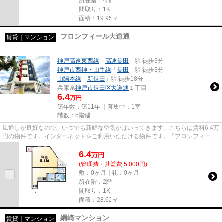
所在階：4階
間取り：1K
面積：19.95㎡
フロンフィール大道通
賃貸｜マンション
神戸高速東西線
「
高速長田
」駅 徒歩3分
神戸市西神・山手線
「
長田
」駅 徒歩3分
山陽本線
「
新長田
」駅 徒歩18分
兵庫県
神戸市長田区
大道通
１丁目
6.4
万円
築年数：築11年 ｜募集中：
1室
階数：5階建
風通しが良好なので、いつでも新鮮な空気がはいってきます。こちらは賃料6.4万
円の物件です。インターネットをご利用いただける物件です。「フロンフィール
大道通」のここがイチオシ。...
6.4
万
円
(管理費・共益費 5,000円)
敷：0ヶ月｜礼：0ヶ月
所在階：2階
間取り：1K
面積：28.62㎡
綱崎マンション
賃貸｜マンション