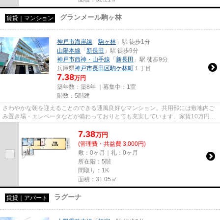
グランメール駒ヶ林
賃貸｜マンション
神戸市海岸線
「
駒ヶ林
」駅 徒歩1分
山陽本線
「
新長田
」駅 徒歩9分
神戸市西神・山手線
「
新長田
」駅 徒歩9分
兵庫県
神戸市長田区
駒ケ林町
１丁目
7.38
万円
築年数：築8年 ｜募集中：
1室
階数：5階建
さわやかな朝を迎えることのできる通風良好なマンション。共用部には敷地内ご
み置き場・エレベータなどが備わっておりとても充実しています。家賃10万円以
下のマンションをお探しのお...
7.38
万
円
(管理費・共益費 3,000円)
敷：0ヶ月｜礼：0ヶ月
所在階：5階
間取り：1K
面積：31.05㎡
ラグーナ
賃貸｜アパート