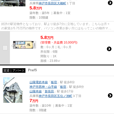
兵庫県
神戸市長田区
大橋町
１丁目
5.8
万円
築年数：築5年 ｜募集中：
1室
階数：10階建
好評の駅近物件となっており、駅より徒歩7分に立地しています。こちらは月々
の家賃が5.75万円の物件です。パソコン作業が多い方にはもってこいの物件マン
ション、光回線導入済み。気に...
5.8
万
円
(管理費・共益費 10,000円)
敷：0ヶ月｜礼：0ヶ月
所在階：6階
間取り：1K
面積：23.89㎡
Praf5
賃貸｜アパート
山陽電鉄本線
「
板宿
」駅 徒歩8分
神戸市西神・山手線
「
板宿
」駅 徒歩8分
山陽本線
「
新長田
」駅 徒歩17分
兵庫県
神戸市長田区
五位ノ池町
３丁目
7
万円
築年数：築10年 ｜募集中：
1室
階数：3階建