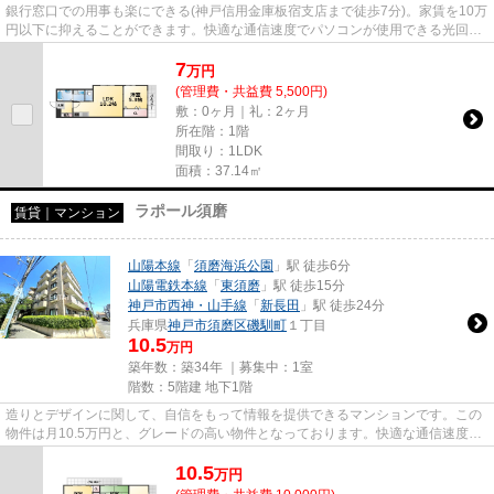
銀行窓口での用事も楽にできる(神戸信用金庫板宿支店まで徒歩7分)。家賃を10万
円以下に抑えることができます。快適な通信速度でパソコンが使用できる光回線
の物件です。当社イチオシの...
7
万
円
(管理費・共益費 5,500円)
敷：0ヶ月｜礼：2ヶ月
所在階：1階
間取り：1LDK
面積：37.14㎡
ラポール須磨
賃貸｜マンション
山陽本線
「
須磨海浜公園
」駅 徒歩6分
山陽電鉄本線
「
東須磨
」駅 徒歩15分
神戸市西神・山手線
「
新長田
」駅 徒歩24分
兵庫県
神戸市須磨区
磯馴町
１丁目
10.5
万円
築年数：築34年 ｜募集中：
1室
階数：5階建 地下1階
造りとデザインに関して、自信をもって情報を提供できるマンションです。この
物件は月10.5万円と、グレードの高い物件となっております。快適な通信速度で
パソコンが使用できる光回線...
10.5
万
円