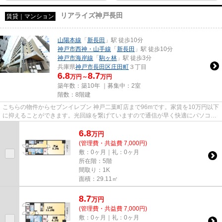
リアライズ神戸長田
賃貸｜マンション
山陽本線
「
新長田
」駅 徒歩10分
神戸市西神・山手線
「
新長田
」駅 徒歩10分
神戸市海岸線
「
駒ヶ林
」駅 徒歩3分
兵庫県
神戸市長田区
庄田町
３丁目
6.8
8.7
万円～
万円
築年数：築10年 ｜募集中：
2室
階数：8階建
こちらの物件からセブンイレブン 神戸二葉町店まで96mです。家賃を10万円以下
に抑えることができます。光回線を繋げていますので通信が早く快適にパソコン
が使えます。当社イチオシの...
6.8
万
円
(管理費・共益費 7,000円)
敷：0ヶ月｜礼：0ヶ月
所在階：5階
間取り：1K
面積：29.11㎡
8.7
万
円
(管理費・共益費 7,000円)
敷：0ヶ月｜礼：0ヶ月