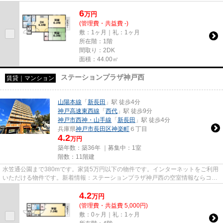
線導入の物件です。こだわり...
6
万
円
(管理費・共益費 -)
敷：1ヶ月｜礼：1ヶ月
所在階：1階
間取り：2DK
面積：44.00㎡
ステーションプラザ神戸西
賃貸｜マンション
山陽本線
「
新長田
」駅 徒歩4分
神戸高速東西線
「
西代
」駅 徒歩9分
神戸市西神・山手線
「
新長田
」駅 徒歩4分
兵庫県
神戸市長田区
神楽町
６丁目
4.2
万円
築年数：築36年 ｜募集中：
1室
階数：11階建
水笠通公園まで380mです。家賃5万円以下の物件です。インターネットをご利用
いただける物件です。新着情報：ステーションプラザ神戸西の空室情報ならコチ
ラ。当社スタッフが地域の賃貸...
4.2
万
円
(管理費・共益費 5,000円)
敷：0ヶ月｜礼：1ヶ月