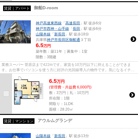
御船D-room
賃貸｜アパート
神戸高速東西線
「
高速長田
」駅 徒歩6分
神戸市西神・山手線
「
長田
」駅 徒歩6分
山陽本線
「
新長田
」駅 徒歩18分
兵庫県
神戸市長田区
御船通
３丁目
6.5
万円
築年数：築11年 ｜募集中：
1室
階数：3階建
業務スーパー 菅原店まで422mです。家賃を10万円以下に抑えることができま
す。お仕事でパソコンを使う方に好評の光回線導入の物件です。気になるイチオ
シ物件情報：「御船D-room」。で...
6.5
万
円
(管理費・共益費 6,000円)
敷：3万円｜礼：10万円
所在階：1階
間取り：1LDK
面積：28.20㎡
アウルムグランデ
賃貸｜マンション
山陽本線
「
新長田
」駅 徒歩13分