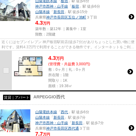
山陽電鉄本線
「
板宿
」駅 徒歩6分
神戸市西神・山手線
「
板宿
」駅 徒歩6分
山陽本線
「
新長田
」駅 徒歩15分
兵庫県
神戸市長田区
五位ノ池町
３丁目
4.3
万円
築年数：築12年 ｜募集中：
1室
階数：2階建
近くにはセブンイレブン 神戸板宿駅前店(徒歩7分)がありちょっとした買い物に便
利です。賃料4.3万円で利用することができる物件です。インターネットをご利用
いただけます。新着情報：...
4.3
万
円
(管理費・共益費 3,000円)
敷：0ヶ月｜礼：0ヶ月
所在階：1階
間取り：1K
面積：19.38㎡
ARPEGGIO西代
賃貸｜アパート
山陽電鉄本線
「
西代
」駅 徒歩6分
山陽本線
「
新長田
」駅 徒歩7分
神戸市西神・山手線
「
新長田
」駅 徒歩7分
兵庫県
神戸市長田区
西代通
３丁目
7.7
万円