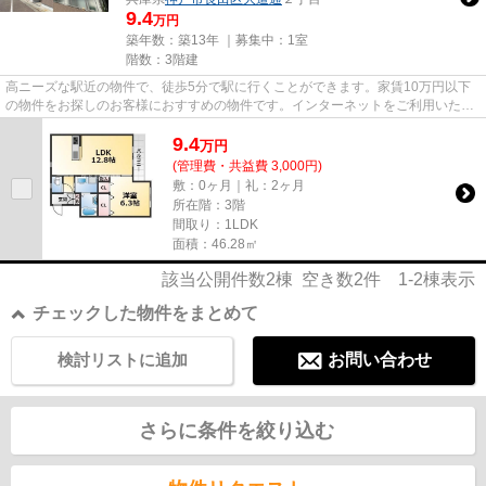
9.4
万円
築年数：築13年 ｜募集中：
1室
階数：3階建
高ニーズな駅近の物件で、徒歩5分で駅に行くことができます。家賃10万円以下
の物件をお探しのお客様におすすめの物件です。インターネットをご利用いただ
けます。サニーウェルの詳しい...
9.4
万
円
(管理費・共益費 3,000円)
敷：0ヶ月｜礼：2ヶ月
所在階：3階
間取り：1LDK
面積：46.28㎡
該当公開件数
2
棟 空き数
2
件
1-2
棟表示
チェックした物件をまとめて
検討リストに追加
お問い合わせ
さらに条件を絞り込む