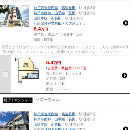
神戸高速東西線
「
高速長田
」駅 徒歩3分
神戸市西神・山手線
「
長田
」駅 徒歩3分
山陽本線
「
新長田
」駅 徒歩18分
兵庫県
神戸市長田区
大道通
１丁目
6.4
万円
築年数：築11年 ｜募集中：
1室
階数：5階建
風通しが良好なので、いつでも新鮮な空気がはいってきます。こちらは賃料6.4万
円の物件です。インターネットをご利用いただける物件です。「フロンフィール
大道通」のここがイチオシ。...
6.4
万
円
(管理費・共益費 5,000円)
敷：0ヶ月｜礼：0ヶ月
所在階：2階
間取り：1K
面積：28.62㎡
サニーウェル
賃貸｜マンション
神戸高速東西線
「
高速長田
」駅 徒歩5分
神戸市西神・山手線
「
長田
」駅 徒歩5分
山陽本線
「
新長田
」駅 徒歩17分
兵庫県
神戸市長田区
大道通
２丁目