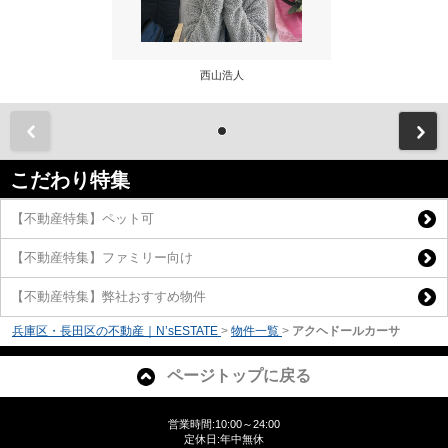
西山浩人
前
こだわり特集
【不動産特集】ペット可
【不動産特集】ファミリー向け
【不動産特集】弊社おすすめ物件
兵庫区・長田区の不動産｜N’sESTATE
>
物件一覧
>
アクヘドールカーサ
ページトップに戻る
営業時間:10:00～24:00
定休日:年中無休