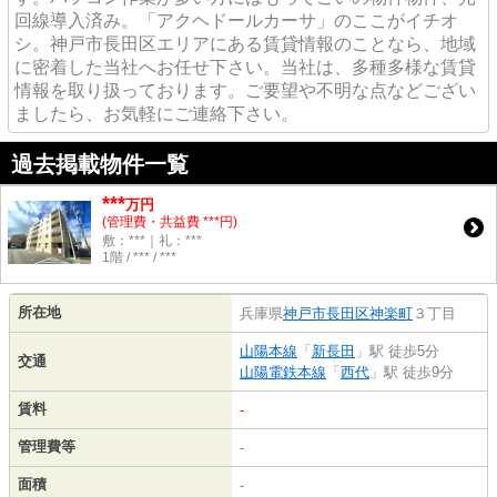
回線導入済み。「アクヘドールカーサ」のここがイチオ
シ。神戸市長田区エリアにある賃貸情報のことなら、地域
に密着した当社へお任せ下さい。当社は、多種多様な賃貸
情報を取り扱っております。ご要望や不明な点などござい
ましたら、お気軽にご連絡下さい。
過去掲載物件一覧
***
万円
(管理費・共益費 ***円)
敷：***｜礼：***
1階 / *** / ***
所在地
兵庫県
神戸市長田区
神楽町
３丁目
山陽本線
「
新長田
」駅 徒歩5分
交通
山陽電鉄本線
「
西代
」駅 徒歩9分
賃料
-
管理費等
-
面積
-