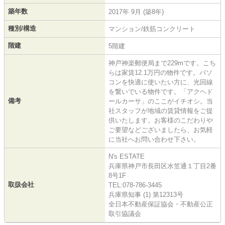
築年数
2017年 9月 (築8年)
種別/構造
マンション/鉄筋コンクリート
階建
5階建
神戸神楽郵便局まで229mです。こち
らは家賃12.1万円の物件です。パソ
コンを快適に使いたい方に、光回線
を繋いでいる物件です。「アクヘド
備考
ールカーサ」のここがイチオシ。当
社スタッフが地域の賃貸情報をご提
供いたします。お客様のこだわりや
ご要望などございましたら、お気軽
に当社へお問い合わせ下さい。
N's ESTATE
兵庫県神戸市長田区水笠通１丁目2番
8号1F
取扱会社
TEL:078-786-3445
兵庫県知事 (1) 第12313号
全日本不動産保証協会・不動産公正
取引協議会