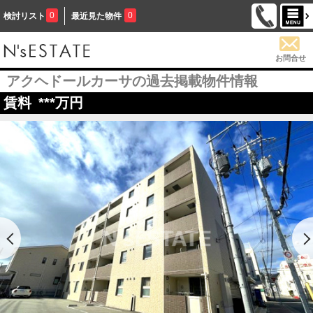
0
0
検討リスト
最近見た物件
お問合せ
アクヘドールカーサの過去掲載物件情報
賃料
***
万円