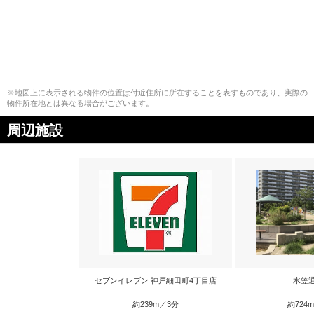
※地図上に表示される物件の位置は付近住所に所在することを表すものであり、実際の
物件所在地とは異なる場合がございます。
周辺施設
セブンイレブン 神戸細田町4丁目店
水笠
約239m／3分
約724