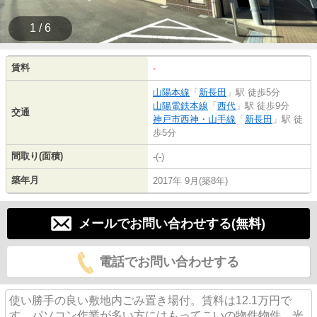
1 / 6
賃料
-
山陽本線
「
新長田
」駅 徒歩5分
山陽電鉄本線
「
西代
」駅 徒歩9分
交通
神戸市西神・山手線
「
新長田
」駅 徒
歩5分
間取り(面積)
-(-)
築年月
2017年 9月(築8年)
メールでお問い合わせする(無料)
電話でお問い合わせする
使い勝手の良い敷地内ごみ置き場付。賃料は12.1万円で
す。パソコン作業が多い方にはもってこいの物件物件、光