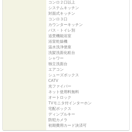
コンロ２口以上
システムキッチン
対面式キッチン
コンロ３口
カウンターキッチン
バス・トイレ別
追焚機能浴室
浴室乾燥機
温水洗浄便座
洗髪洗面化粧台
シャワー
独立洗面台
エアコン
シューズボックス
CATV
光ファイバー
ネット使用料無料
オートロック
TVモニタ付インターホン
宅配ボックス
ディンプルキー
防犯カメラ
初期費用カード決済可