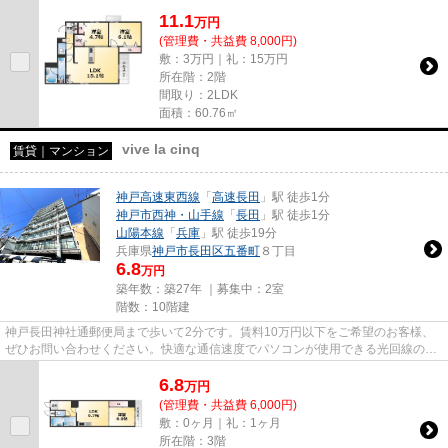
利用いただけます。気にな...
11.1
万
円
(管理費・共益費 8,000円)
敷：3万円｜礼：15万円
所在階：2階
間取り：2LDK
面積：60.76㎡
vive la cinq
賃貸｜マンション
神戸高速東西線
「
高速長田
」駅 徒歩1分
神戸市西神・山手線
「
長田
」駅 徒歩1分
山陽本線
「
兵庫
」駅 徒歩19分
兵庫県
神戸市長田区
五番町
８丁目
6.8
万円
築年数：築27年 ｜募集中：
2室
階数：10階建
神戸長田神社通郵便局まで歩いて2分です。賃料10万円以下をご希望のお客様、
ぜひお問い合わせください。快適な通信速度でパソコンが使用できる光回線の物
件です。「vive la cinq」の物...
6.8
万
円
(管理費・共益費 6,000円)
敷：0ヶ月｜礼：1ヶ月
所在階：3階