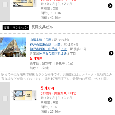
敷：0ヶ月｜礼：2ヶ月
所在階：2階
間取り：1LDK
面積：41.40㎡
長澤文具ビル
賃貸｜マンション
山陽本線
「
兵庫
」駅 徒歩3分
神戸高速東西線
「
大開
」駅 徒歩7分
神戸市西神・山手線
「
上沢
」駅 徒歩13分
兵庫県
神戸市兵庫区
羽坂通
３丁目
5.4
万円
築年数：築28年 ｜募集中：
1室
階数：10階建
駅まで平坦な場所で移動もラクな物件です。共用部にはエレベータ・敷地内ごみ
置き場などが揃っております。賃料10万円以下をご希望のお客様、ぜひお問い合
わせください。光回線を繋げ...
5.4
万
円
(管理費・共益費 8,000円)
敷：0ヶ月｜礼：1ヶ月
所在階：6階
間取り：1K
面積：25.46㎡