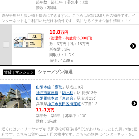
築年数：築11年 ｜募集中：
1室
階数：3階建
道が平坦だと買い物も快適にできますね。こちらは家賃10.8万円の物件です。イ
ンターネットをご利用いただける物件です。気になるイチオシ物件情報：「イー
ストテラス」。できるだけ早...
10.8
万
円
(管理費・共益費 6,000円)
敷：3万円｜礼：18万円
所在階：3階
間取り：1LDK
面積：42.89㎡
シャーメゾン海運
賃貸｜マンション
山陽本線
「
鷹取
」駅 徒歩9分
神戸市海岸線
「
駒ヶ林
」駅 徒歩13分
山陽電鉄本線
「
東須磨
」駅 徒歩23分
兵庫県
神戸市長田区
海運町
５丁目1-3
11.1
万円
築年数：築6年 ｜募集中：
1室
階数：3階建
近くにはデイリーヤマザキ 長田浪松町店(徒歩5分)がありちょっとした買い物に便
利です。こちらは賃料11.1万円の物件です。こちらの物件はインターネットをご