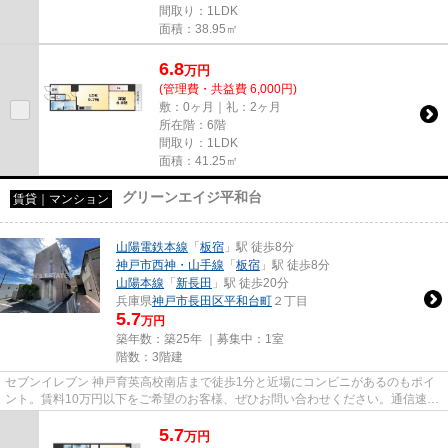
間取り：1LDK
面積：38.95㎡
6.8
万
円
(管理費・共益費 6,000円)
敷：0ヶ月｜礼：2ヶ月
所在階：6階
間取り：1LDK
面積：41.25㎡
グリーンエイジ平和台
賃貸｜マンション
山陽電鉄本線
「
板宿
」駅 徒歩8分
神戸市西神・山手線
「
板宿
」駅 徒歩8分
山陽本線
「
新長田
」駅 徒歩20分
兵庫県
神戸市長田区
平和台町
２丁目
5.7
万円
築年数：築25年 ｜募集中：
1室
階数：3階建
セブンイレブン 神戸育英高校南店まで徒歩1分と近場にコンビニがあるのもポイ
ント。賃料10万円以下をご希望のお客様、ぜひお問い合わせください。通信速度
が速く時間も節約できる光回...
5.7
万
円