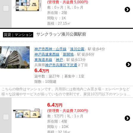
(管理費・共益費 5,000円)
敷：0ヶ月｜礼：0ヶ月
所在階：2階
間取り：1K
面積：27.15㎡
サンクラッソ湊川公園駅前
賃貸｜マンション
神戸市西神・山手線
「
湊川公園
」駅 徒歩4分
神戸高速東西線
「
新開地
」駅 徒歩6分
東海道本線
「
神戸
」駅 徒歩13分
兵庫県
神戸市兵庫区
下沢通
２丁目
6.4
万円
築年数：築27年 ｜募集中：
1室
階数：10階建
こちらの物件はマンションです。共用部には敷地内ごみ置き場・エレベータなど
様々な設備やサービスが揃っているので便利です。家賃10万円以下のマンション
をお探しのお客様におすすめ...
6.4
万
円
(管理費・共益費 7,000円)
敷：5万円｜礼：1ヶ月
所在階：4階
間取り：1DK
面積：32.16㎡