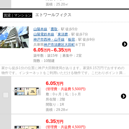
面積：25.20㎡
エトワールフィクス
賃貸｜マンション
山陽本線
「
鷹取
」駅 徒歩5分
山陽電鉄本線
「
東須磨
」駅 徒歩7分
神戸市西神・山手線
「
板宿
」駅 徒歩9分
兵庫県
神戸市須磨区
大田町
８丁目
6.05
6.35
万円～
万円
築年数：築15年 ｜募集中：
2室
階数：10階建
家から徒歩1分の位置に神戸大田郵便局があります。家賃6.15万円でおすすめの
物件です。インターネットをご利用いただける物件です。こだわりポイント満載
のエトワールフィクス。当社ス...
6.05
万
円
(管理費・共益費 5,500円)
敷：0ヶ月｜礼：1ヶ月
所在階：2階
間取り：1R
面積：29.28㎡
6.35
万
円
(管理費・共益費 4,500円)