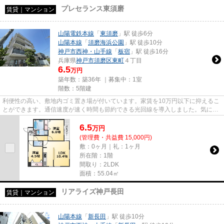
プレセランス東須磨
賃貸｜マンション
山陽電鉄本線
「
東須磨
」駅 徒歩6分
山陽本線
「
須磨海浜公園
」駅 徒歩10分
神戸市西神・山手線
「
板宿
」駅 徒歩16分
兵庫県
神戸市須磨区
東町
４丁目
6.5
万円
築年数：築36年 ｜募集中：
1室
階数：5階建
利便性の高い、敷地内ゴミ置き場が付いています。家賃を10万円以下に抑えるこ
とができます。通信速度が速く時間も節約できる光回線を導入しました。気にな
るイチオシ物件情報：「プレ...
6.5
万
円
(管理費・共益費 15,000円)
敷：0ヶ月｜礼：1ヶ月
所在階：1階
間取り：2LDK
面積：55.04㎡
リアライズ神戸長田
賃貸｜マンション
山陽本線
「
新長田
」駅 徒歩10分