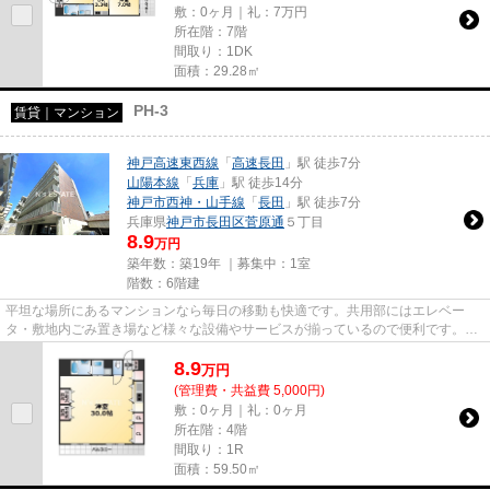
敷：0ヶ月｜礼：7万円
所在階：7階
間取り：1DK
面積：29.28㎡
PH-3
賃貸｜マンション
神戸高速東西線
「
高速長田
」駅 徒歩7分
山陽本線
「
兵庫
」駅 徒歩14分
神戸市西神・山手線
「
長田
」駅 徒歩7分
兵庫県
神戸市長田区
菅原通
５丁目
8.9
万円
築年数：築19年 ｜募集中：
1室
階数：6階建
平坦な場所にあるマンションなら毎日の移動も快適です。共用部にはエレベー
タ・敷地内ごみ置き場など様々な設備やサービスが揃っているので便利です。賃
料が月8.9万円の物件です。お仕...
8.9
万
円
(管理費・共益費 5,000円)
敷：0ヶ月｜礼：0ヶ月
所在階：4階
間取り：1R
面積：59.50㎡