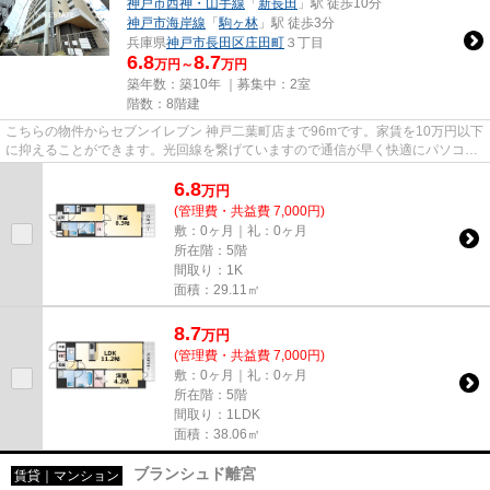
神戸市西神・山手線
「
新長田
」駅 徒歩10分
神戸市海岸線
「
駒ヶ林
」駅 徒歩3分
兵庫県
神戸市長田区
庄田町
３丁目
6.8
8.7
万円～
万円
築年数：築10年 ｜募集中：
2室
階数：8階建
こちらの物件からセブンイレブン 神戸二葉町店まで96mです。家賃を10万円以下
に抑えることができます。光回線を繋げていますので通信が早く快適にパソコン
が使えます。当社イチオシの...
6.8
万
円
(管理費・共益費 7,000円)
敷：0ヶ月｜礼：0ヶ月
所在階：5階
間取り：1K
面積：29.11㎡
8.7
万
円
(管理費・共益費 7,000円)
敷：0ヶ月｜礼：0ヶ月
所在階：5階
間取り：1LDK
面積：38.06㎡
ブランシュド離宮
賃貸｜マンション