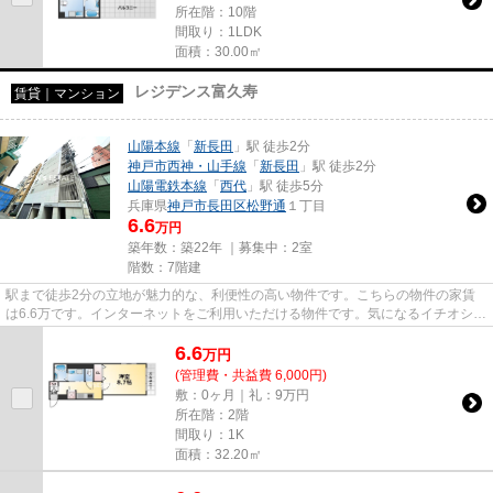
所在階：10階
間取り：1LDK
面積：30.00㎡
レジデンス富久寿
賃貸｜マンション
山陽本線
「
新長田
」駅 徒歩2分
神戸市西神・山手線
「
新長田
」駅 徒歩2分
山陽電鉄本線
「
西代
」駅 徒歩5分
兵庫県
神戸市長田区
松野通
１丁目
6.6
万円
築年数：築22年 ｜募集中：
2室
階数：7階建
駅まで徒歩2分の立地が魅力的な、利便性の高い物件です。こちらの物件の家賃
は6.6万です。インターネットをご利用いただける物件です。気になるイチオシ物
件情報：「レジデンス富久寿...
6.6
万
円
(管理費・共益費 6,000円)
敷：0ヶ月｜礼：9万円
所在階：2階
間取り：1K
面積：32.20㎡