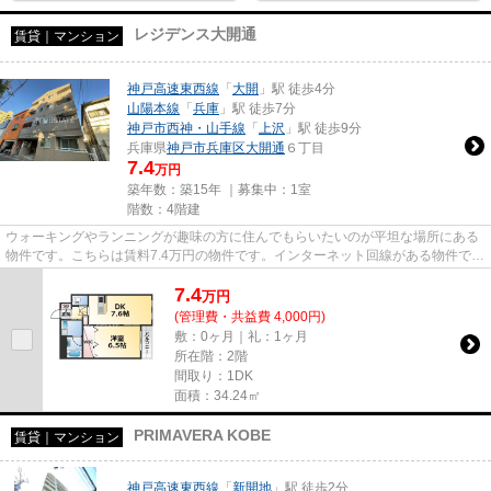
レジデンス大開通
賃貸｜マンション
神戸高速東西線
「
大開
」駅 徒歩4分
山陽本線
「
兵庫
」駅 徒歩7分
神戸市西神・山手線
「
上沢
」駅 徒歩9分
兵庫県
神戸市兵庫区
大開通
６丁目
7.4
万円
築年数：築15年 ｜募集中：
1室
階数：4階建
ウォーキングやランニングが趣味の方に住んでもらいたいのが平坦な場所にある
物件です。こちらは賃料7.4万円の物件です。インターネット回線がある物件で
す。「レジデンス大開通」のこ...
7.4
万
円
(管理費・共益費 4,000円)
敷：0ヶ月｜礼：1ヶ月
所在階：2階
間取り：1DK
面積：34.24㎡
PRIMAVERA KOBE
賃貸｜マンション
神戸高速東西線
「
新開地
」駅 徒歩2分