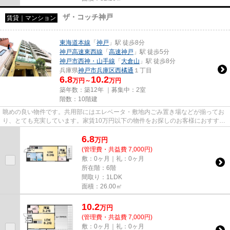
ザ・コッチ神戸
賃貸｜マンション
東海道本線
「
神戸
」駅 徒歩8分
神戸高速東西線
「
高速神戸
」駅 徒歩5分
神戸市西神・山手線
「
大倉山
」駅 徒歩8分
兵庫県
神戸市兵庫区
西橘通
１丁目
6.8
10.2
万円～
万円
築年数：築12年 ｜募集中：
2室
階数：10階建
眺めの良い物件です。共用部にはエレベータ・敷地内ごみ置き場などが揃ってお
り、とても充実しています。家賃10万円以下の物件をお探しのお客様におすすめ
です。インターネットをご利...
6.8
万
円
(管理費・共益費 7,000円)
敷：0ヶ月｜礼：0ヶ月
所在階：6階
間取り：1LDK
面積：26.00㎡
10.2
万
円
(管理費・共益費 7,000円)
敷：0ヶ月｜礼：0ヶ月