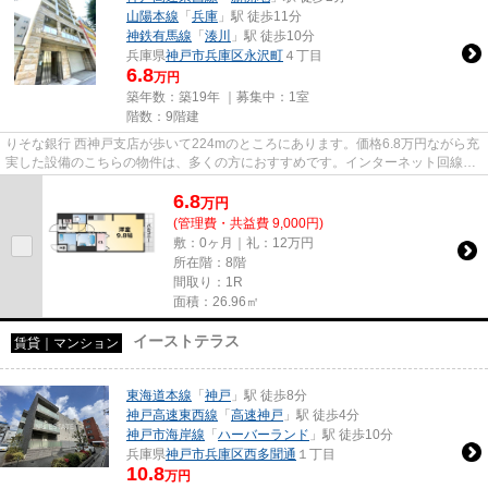
山陽本線
「
兵庫
」駅 徒歩11分
神鉄有馬線
「
湊川
」駅 徒歩10分
兵庫県
神戸市兵庫区
永沢町
４丁目
6.8
万円
築年数：築19年 ｜募集中：
1室
階数：9階建
りそな銀行 西神戸支店が歩いて224mのところにあります。価格6.8万円ながら充
実した設備のこちらの物件は、多くの方におすすめです。インターネット回線が
ある物件です。当社イチオシ...
6.8
万
円
(管理費・共益費 9,000円)
敷：0ヶ月｜礼：12万円
所在階：8階
間取り：1R
面積：26.96㎡
イーストテラス
賃貸｜マンション
東海道本線
「
神戸
」駅 徒歩8分
神戸高速東西線
「
高速神戸
」駅 徒歩4分
神戸市海岸線
「
ハーバーランド
」駅 徒歩10分
兵庫県
神戸市兵庫区
西多聞通
１丁目
10.8
万円