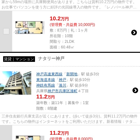
家から59mの場所に兵庫郵便局があります。こちらは賃料10.2万円の物件です。
お仕事でパソコンを使う方に好評の光回線導入の物件です。「レノバール神戸」
のここがイチオシ。できるだけ...
10.2
万
円
(管理費・共益費 10,000円)
敷：8万円｜礼：1ヶ月
所在階：10階
間取り：2LDK
面積：60.48㎡
ナタリー神戸
賃貸｜マンション
神戸高速東西線
「
新開地
」駅 徒歩3分
東海道本線
「
神戸
」駅 徒歩10分
神鉄有馬線
「
湊川
」駅 徒歩9分
兵庫県
神戸市兵庫区
湊町
４丁目
11.2
万円
築年数：築11年 ｜募集中：
1室
階数：8階建
三井住友銀行兵庫支店が近くにあります。(歩いて徒歩3分)。賃料11.2万円の物件
です。こちらの物件はインターネットをご利用いただけます。新着情報：ナタリ
ー神戸の空室情報ならコチラ...
11.2
万
円
(管理費・共益費 8,000円)