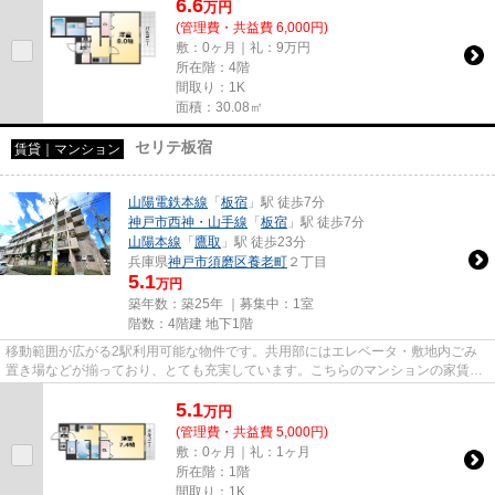
6.6
万
円
(管理費・共益費 6,000円)
敷：0ヶ月｜礼：9万円
所在階：4階
間取り：1K
面積：30.08㎡
セリテ板宿
賃貸｜マンション
山陽電鉄本線
「
板宿
」駅 徒歩7分
神戸市西神・山手線
「
板宿
」駅 徒歩7分
山陽本線
「
鷹取
」駅 徒歩23分
兵庫県
神戸市須磨区
養老町
２丁目
5.1
万円
築年数：築25年 ｜募集中：
1室
階数：4階建 地下1階
移動範囲が広がる2駅利用可能な物件です。共用部にはエレベータ・敷地内ごみ
置き場などが揃っており、とても充実しています。こちらのマンションの家賃は
5.1万です。インターネットを...
5.1
万
円
(管理費・共益費 5,000円)
敷：0ヶ月｜礼：1ヶ月
所在階：1階
間取り：1K