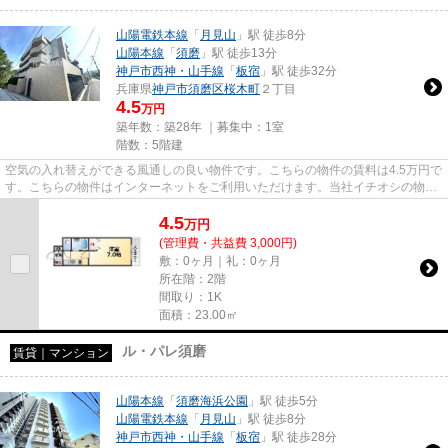
山陽電鉄本線
「
月見山
」駅 徒歩8分
山陽本線
「
須磨
」駅 徒歩13分
神戸市西神・山手線
「
板宿
」駅 徒歩32分
兵庫県
神戸市須磨区
桜木町
２丁目
4.5
万円
築年数：築28年 ｜募集中：
1室
階数：5階建
空気の入れ替えができる風通しの良い物件です。こちらの物件の賃料は4.5万円で
す。こちらの物件はインターネットをご利用いただけます。当社イチオシの物件
の「ブランシュド離宮」。ぜ...
4.5
万
円
(管理費・共益費 3,000円)
敷：0ヶ月｜礼：0ヶ月
所在階：2階
間取り：1K
面積：23.00㎡
ル・パレ須磨
賃貸｜マンション
山陽本線
「
須磨海浜公園
」駅 徒歩5分
山陽電鉄本線
「
月見山
」駅 徒歩8分
神戸市西神・山手線
「
板宿
」駅 徒歩28分