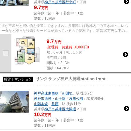
兵庫県
神戸市須磨区
行幸町
１丁目
9.7
万円
築年数：築38年 ｜募集中：
1室
階数：15階建
道が平坦だと買い物も快適にできますね。共用部には敷地内ごみ置き場・エレベ
ータなど様々な設備やサービスが揃っているので便利です。家賃10万円以下のマ
ンションをお探しのお客様に...
9.7
万
円
(管理費・共益費 10,000円)
敷：0ヶ月｜礼：1ヶ月
所在階：9階
間取り：3LDK
面積：64.78㎡
サンクラッソ神戸大開通station front
賃貸｜マンション
神戸高速東西線
「
新開地
」駅 徒歩2分
神戸市西神・山手線
「
湊川公園
」駅 徒歩8分
山陽本線
「
兵庫
」駅 徒歩11分
兵庫県
神戸市兵庫区
大開通
２丁目
10.2
万円
築年数：築28年 ｜募集中：
1室
階数：11階建