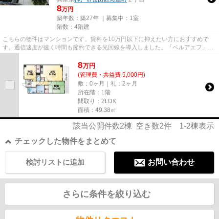
8
万円
築年数：築27年 ｜募集中：
1室
階数：4階建
こちらの物件はマンションです。賃料を10万円以下に抑えたい方におすすめで
す。通信速度が速く時間も節約できる光回線を導入しました。「ベルアエフ」の
ここがイチオシ。できるだけ早...
8
万
円
(管理費・共益費 5,000円)
敷：0ヶ月｜礼：2ヶ月
所在階：1階
間取り：2LDK
面積：49.38㎡
該当公開件数
2
棟 空き数
2
件
1-2
棟表示
チェックした物件をまとめて
検討リストに追加
お問い合わせ
さらに条件を絞り込む