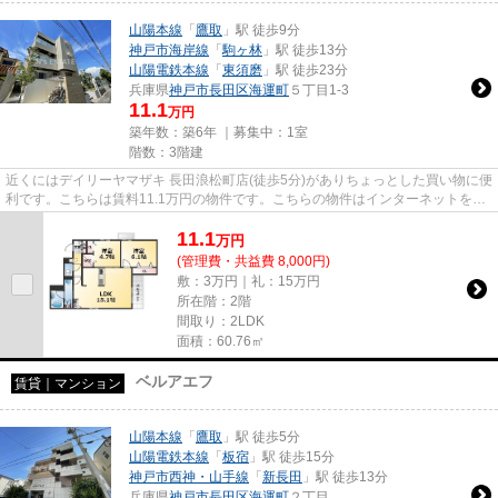
山陽本線
「
鷹取
」駅 徒歩9分
神戸市海岸線
「
駒ヶ林
」駅 徒歩13分
山陽電鉄本線
「
東須磨
」駅 徒歩23分
兵庫県
神戸市長田区
海運町
５丁目1-3
11.1
万円
築年数：築6年 ｜募集中：
1室
階数：3階建
近くにはデイリーヤマザキ 長田浪松町店(徒歩5分)がありちょっとした買い物に便
利です。こちらは賃料11.1万円の物件です。こちらの物件はインターネットをご
利用いただけます。気にな...
11.1
万
円
(管理費・共益費 8,000円)
敷：3万円｜礼：15万円
所在階：2階
間取り：2LDK
面積：60.76㎡
ベルアエフ
賃貸｜マンション
山陽本線
「
鷹取
」駅 徒歩5分
山陽電鉄本線
「
板宿
」駅 徒歩15分
神戸市西神・山手線
「
新長田
」駅 徒歩13分
兵庫県
神戸市長田区
海運町
２丁目