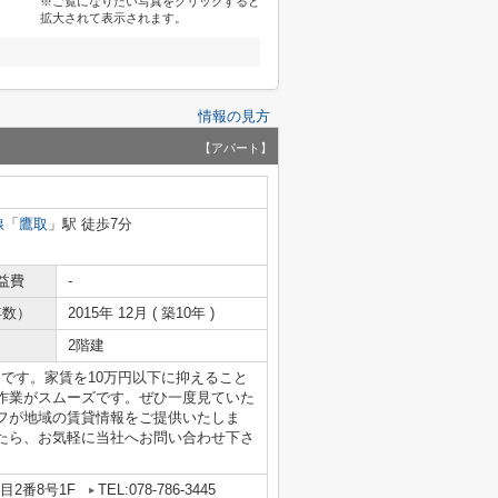
※ご覧になりたい写真をクリックすると
拡大されて表示されます。
情報の見方
【アパート】
線
「
鷹取
」駅 徒歩7分
益費
-
年数）
2015年 12月 ( 築10年 )
2階建
mです。家賃を10万円以下に抑えること
作業がスムーズです。ぜひ一度見ていた
フが地域の賃貸情報をご提供いたしま
たら、お気軽に当社へお問い合わせ下さ
2番8号1F
TEL:078-786-3445