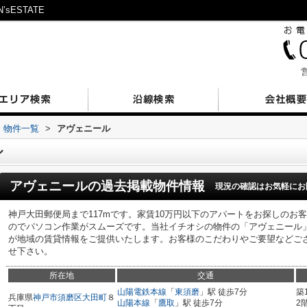
ESTATE
営
物件一覧
>
アヴェニール
ル
アヴェニール
の過去掲載物件情報
現況の確認はお気軽にお
神戸大田郵便局まで117mです。家賃10万円以下のアパートをお探しのお
のでパソコン作業がスムーズです。当社イチオシの物件の「アヴェニール
が地域の賃貸情報をご提供いたします。お客様のこだわりやご要望などご
せ下さい。
所在地
交通
山陽電鉄本線
「
東須磨
」駅 徒歩7分
築
兵庫県
神戸市須磨区
大田町
８
山陽本線
「
鷹取
」駅 徒歩7分
2