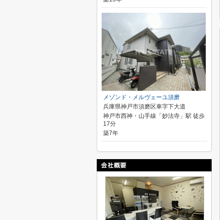
メゾンド・メルヴェーユ須磨
兵庫県神戸市須磨区車字下大道
神戸市西神・山手線「妙法寺」駅 徒歩
17分
築7年