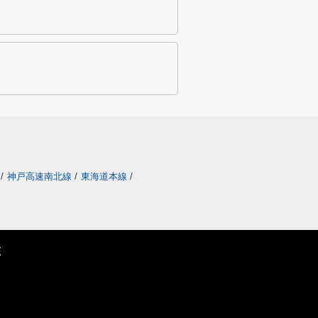
/
神戸高速南北線
/
東海道本線
/
E