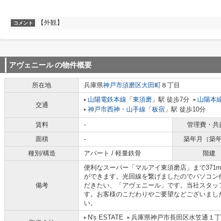
【外観】
コメント
アヴェニール
の物件概要
所在地
兵庫県
神戸市須磨区
大田町
８丁目
山陽電鉄本線
「
東須磨
」駅 徒歩7分
山陽本
交通
神戸市西神・山手線
「
板宿
」駅 徒歩10分
賃料
-
管理費・共
面積
-
築年月（築
種別/構造
アパート / 軽量鉄骨
階建
便利なスーパー「マルアイ東須磨店」まで371
ができます。光回線を繋げましたのでパソコン
備考
だきたい、「アヴェニール」です。当社スタッ
す。お客様のこだわりやご要望などございまし
い。
N's ESTATE
兵庫県神戸市長田区水笠通１丁目