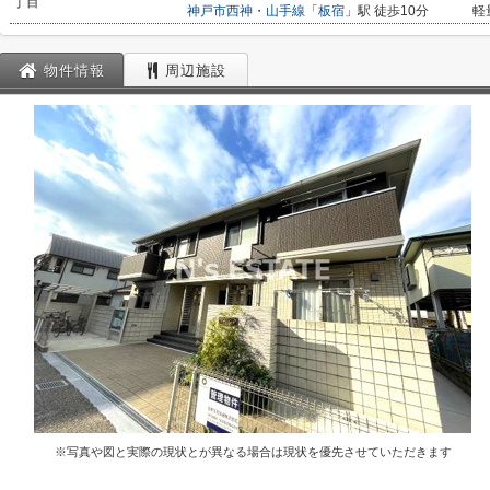
丁目
神戸市西神・山手線
「
板宿
」駅 徒歩10分
軽
物件情報
周辺施設
※写真や図と実際の現状とが異なる場合は現状を優先させていただきます