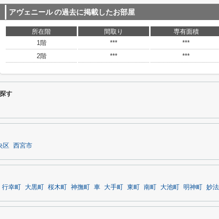
アヴェニール
の過去に掲載したお部屋
所在階
間取り
専有面積
1階
***
***
2階
***
***
探す
央区
西宮市
行幸町
大黒町
桜木町
神撫町
車
大手町
東町
南町
大池町
明神町
妙法