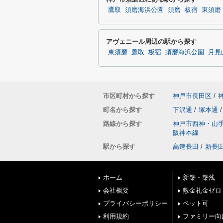
鷹取
須磨海浜公園
須磨
板宿
東須磨
アヴェニール周辺の駅から探す
東須磨
鷹取
板宿
須磨海浜公園
月見
市区町村から探す
神戸市長田区
/
町名から探す
下沢通
/
塚本通
/
路線から探す
神戸市西神・山
阪神本線
駅から探す
高速長田
/
新長
ホーム
新築・築浅
会社概要
敷金礼金ゼロ
プライバシーポリシー
ペット可
利用規約
ファミリー向