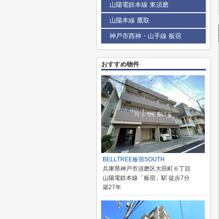
山陽電鉄本線 東須磨
山陽本線 鷹取
神戸市西神・山手線 板宿
おすすめ物件
BELLTREE板宿SOUTH
兵庫県神戸市須磨区大田町６丁目
山陽電鉄本線「板宿」駅 徒歩7分
築27年