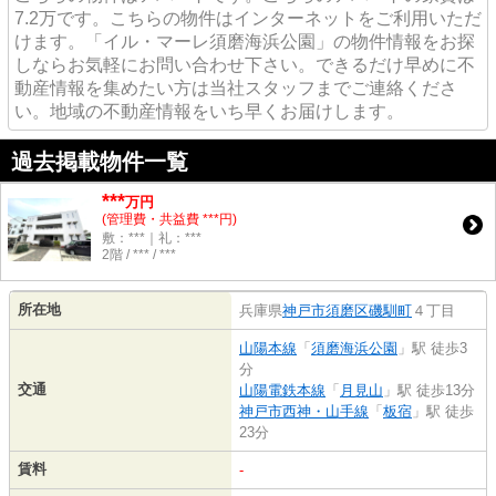
7.2万です。こちらの物件はインターネットをご利用いただ
けます。「イル・マーレ須磨海浜公園」の物件情報をお探
しならお気軽にお問い合わせ下さい。できるだけ早めに不
動産情報を集めたい方は当社スタッフまでご連絡くださ
い。地域の不動産情報をいち早くお届けします。
過去掲載物件一覧
***
万円
(管理費・共益費 ***円)
敷：***｜礼：***
2階 / *** / ***
所在地
兵庫県
神戸市須磨区
磯馴町
４丁目
山陽本線
「
須磨海浜公園
」駅 徒歩3
分
交通
山陽電鉄本線
「
月見山
」駅 徒歩13分
神戸市西神・山手線
「
板宿
」駅 徒歩
23分
賃料
-