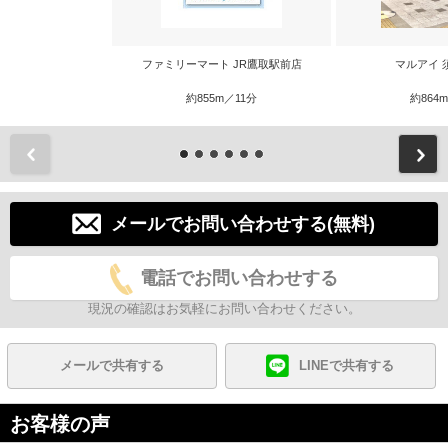
ファミリーマート JR鷹取駅前店
マルアイ 
約855m／11分
約864
前
メールでお問い合わせする(無料)
電話でお問い合わせする
現況の確認はお気軽にお問い合わせください。
メールで共有する
LINEで共有する
お客様の声