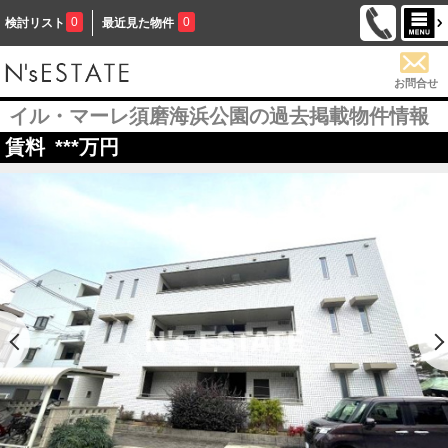
0
0
検討リスト
最近見た物件
お問合せ
イル・マーレ須磨海浜公園の過去掲載物件情報
賃料
***
万円