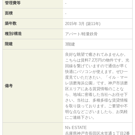
管理費等
-
面積
-
築年数
2015年 3月 (築11年)
種別/構造
アパート/軽量鉄骨
階建
3階建
良好な眺望で癒されてみませんか。
こちらは賃料7.2万円の物件です。光
回線を繋げていますので通信が早く
快適にパソコンが使えます。ぜひ一
度見ていただきたい、「イル・マー
レ須磨海浜公園」です。神戸市須磨
備考
区エリアにある賃貸情報のことな
ら、地域に密着した当社へお任せ下
さい。当社は、多種多様な賃貸情報
を取り扱っております。ご要望や不
明な点などございましたら、お気軽
にご連絡下さい。
N's ESTATE
兵庫県神戸市長田区水笠通１丁目2番