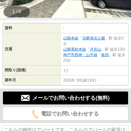
1 / 6
賃料
-
山陽本線
「
須磨海浜公園
」駅 徒歩3
分
交通
山陽電鉄本線
「
月見山
」駅 徒歩13分
神戸市西神・山手線
「
板宿
」駅 徒歩
23分
間取り(面積)
-(-)
築年月
2015年 3月(築11年)
メールでお問い合わせする(無料)
電話でお問い合わせする
こちらの物件はアパートです。こちらのアパートの家賃は