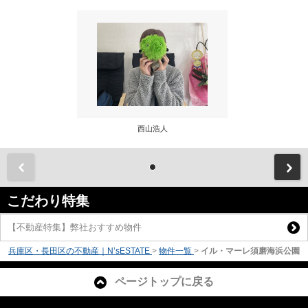
西山浩人
前
こだわり特集
【不動産特集】弊社おすすめ物件
兵庫区・長田区の不動産｜N’sESTATE
>
物件一覧
>
イル・マーレ須磨海浜公園
ページトップに戻る