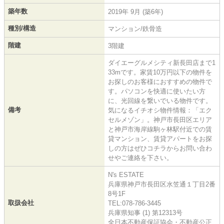
築年数
2019年 9月 (築6年)
種別/構造
マンション/鉄骨造
階建
3階建
ダイエーグルメシティ新長田店まで1
33mです。家賃10万円以下の物件を
お探しのお客様におすすめの物件で
す。パソコンを快適に使いたい方
に、光回線を繋いでいる物件です。
備考
気になるイチオシ物件情報：「エク
セルメゾン」。神戸市長田区エリア
と神戸市海岸線駒ヶ林駅付近での賃
貸マンション、賃貸アパートをお探
しの方はぜひコチラからお問い合わ
せやご連絡を下さい。
N's ESTATE
兵庫県神戸市長田区水笠通１丁目2番
8号1F
取扱会社
TEL:078-786-3445
兵庫県知事 (1) 第12313号
全日本不動産保証協会・不動産公正