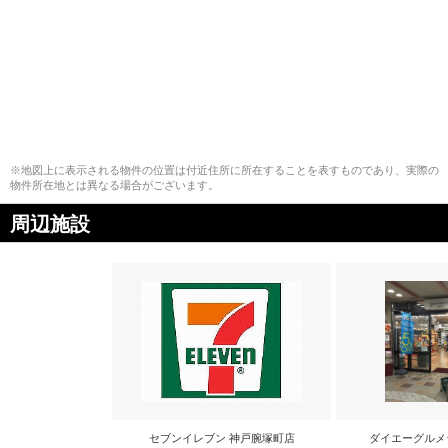
※地図上に表示される物件の位置は付近住所に所在することを表すものであり、実際の
物件所在地とは異なる場合がございます。
周辺施設
セブンイレブン 神戸腕塚町店
ダイエーグルメ