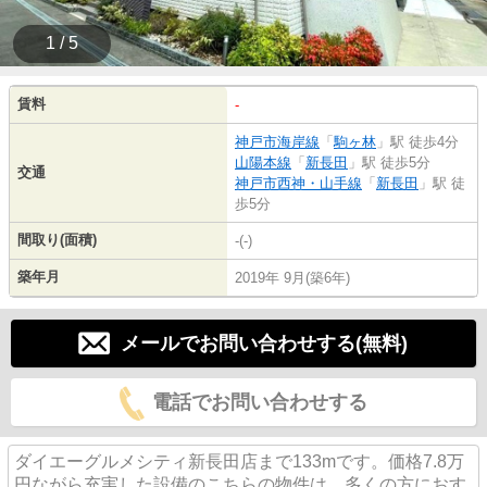
1 / 5
賃料
-
神戸市海岸線
「
駒ヶ林
」駅 徒歩4分
山陽本線
「
新長田
」駅 徒歩5分
交通
神戸市西神・山手線
「
新長田
」駅 徒
歩5分
間取り(面積)
-(-)
築年月
2019年 9月(築6年)
メールでお問い合わせする(無料)
電話でお問い合わせする
ダイエーグルメシティ新長田店まで133mです。価格7.8万
円ながら充実した設備のこちらの物件は、多くの方におす