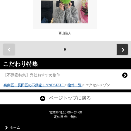
西山浩人
前
こだわり特集
【不動産特集】弊社おすすめ物件
兵庫区・長田区の不動産｜N’sESTATE
>
物件一覧
>
エクセルメゾン
ページトップに戻る
営業時間:10:00～24:00
定休日:年中無休
ホーム