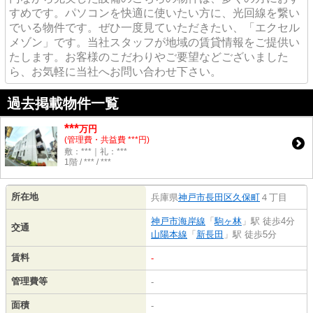
すめです。パソコンを快適に使いたい方に、光回線を繋い
でいる物件です。ぜひ一度見ていただきたい、「エクセル
メゾン」です。当社スタッフが地域の賃貸情報をご提供い
たします。お客様のこだわりやご要望などございました
ら、お気軽に当社へお問い合わせ下さい。
過去掲載物件一覧
***
万円
(管理費・共益費 ***円)
敷：***｜礼：***
1階 / *** / ***
所在地
兵庫県
神戸市長田区
久保町
４丁目
神戸市海岸線
「
駒ヶ林
」駅 徒歩4分
交通
山陽本線
「
新長田
」駅 徒歩5分
賃料
-
管理費等
-
面積
-