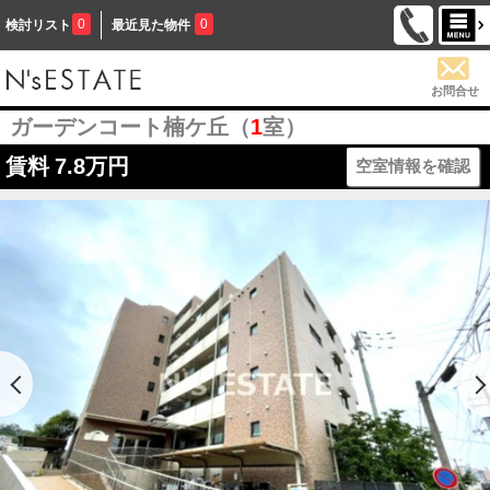
0
0
検討リスト
最近見た物件
お問合せ
ガーデンコート楠ケ丘（
1
室）
賃料
7.8万円
空室情報を確認