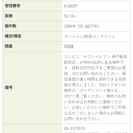
管理費等
8,000円
面積
55.13㎡
築年数
1999年 3月 (築27年)
種別/構造
マンション/鉄筋コンクリート
階建
6階建
コンビニ「セブンイレブン 神戸板宿
駅前店」が441m以内にある物件で
す。賃料10万円以下をご希望のお客
様、ぜひお問い合わせください。通
信速度が速く時間も節約できる光回
線を導入しました。当社イチオシの
備考
物件の「ガーデンコート楠ケ丘」。
ぜひ一度ご覧ください。物件のお問
い合わせはお気軽にご連絡くださ
い。お探しいただいた物件でご不明
な点がございました場合もお気軽に
お問い合わせ下さい。
N's ESTATE