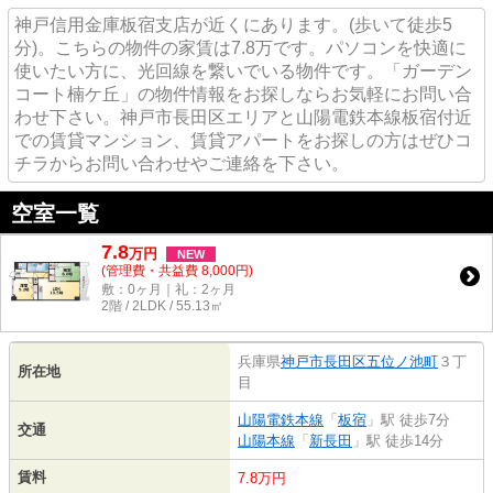
神戸信用金庫板宿支店が近くにあります。(歩いて徒歩5
分)。こちらの物件の家賃は7.8万です。パソコンを快適に
使いたい方に、光回線を繋いでいる物件です。「ガーデン
コート楠ケ丘」の物件情報をお探しならお気軽にお問い合
わせ下さい。神戸市長田区エリアと山陽電鉄本線板宿付近
での賃貸マンション、賃貸アパートをお探しの方はぜひコ
チラからお問い合わせやご連絡を下さい。
空室一覧
7.8
万
円
NEW
(管理費・共益費 8,000円)
敷：0ヶ月｜礼：2ヶ月
2階 / 2LDK / 55.13㎡
兵庫県
神戸市長田区
五位ノ池町
３丁
所在地
目
山陽電鉄本線
「
板宿
」駅 徒歩7分
交通
山陽本線
「
新長田
」駅 徒歩14分
賃料
7.8万円