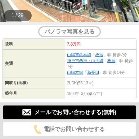
1 / 29
パノラマ写真を見る
賃料
7.8万円
山陽電鉄本線
「
板宿
」駅 徒歩7分
神戸市西神・山手線
「
板宿
」駅 徒歩
交通
7分
山陽本線
「
新長田
」駅 徒歩14分
間取り(面積)
2LDK(55.13㎡)
築年月
1999年 3月(築27年)
メールでお問い合わせする(無料)
電話でお問い合わせする