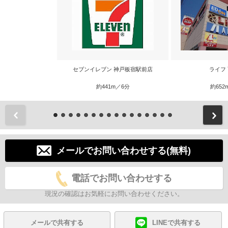
セブンイレブン 神戸板宿駅前店
ライフ
約441m／6分
約652
前
メールでお問い合わせする(無料)
電話でお問い合わせする
現況の確認はお気軽にお問い合わせください。
メールで共有する
LINEで共有する