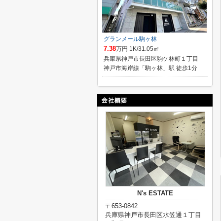
グランメール駒ヶ林
7.38
万円 1K/31.05㎡
兵庫県神戸市長田区駒ケ林町１丁目
神戸市海岸線「駒ヶ林」駅 徒歩1分
N's ESTATE
〒653-0842
兵庫県神戸市長田区水笠通１丁目