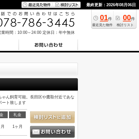
最終更新：2026年08月06日
01
00
件
件
最近見た物件
検討リスト
業時間：10:00～24:00
定休日：年中無休
ちゃん飼育可能。長田区や鷹取付近であな
ポート致します
金
礼金
ヶ月
1ヶ月