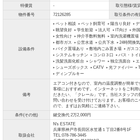
特優賃
-
取引態様/賃
物件番号
72126285
取引条件の有
ペット相談
ペット飼育可
陽当り良好
デ
眺望良好
学生歓迎
法人可
IT向け
外
女性向け
仲介手数料無料
室内洗濯機置場
都市ガス
公営水道
公共下水
24時間換
バイク置場あり
敷地内ごみ置き場
ガスコ
設備条件
システムキッチン
コンロ３口
バス・トイ
洗髪洗面化粧台
シャワー
独立洗面台
エ
シューズボックス
CATV
光ファイバー
ディンプルキー
エアコン付きなので、室内の温度調整が簡単で
客様におすすめです。インターネットをご利用
備考
だきたい、「クレール」です。当社スタッフの
問い合わせを受け付けております。お客様のニ
ので、まずはお気軽にご連絡下さい。
条件(その他)
鍵交換代:2万2,000円
N's ESTATE
兵庫県神戸市長田区水笠通１丁目2番8号1F
取扱会社
TEL:078-786-3445