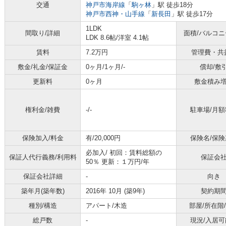
交通
神戸市海岸線
「
駒ヶ林
」駅 徒歩18分
神戸市西神・山手線
「
新長田
」駅 徒歩17分
1LDK
間取り/詳細
面積/バルコ
LDK 8.6帖
/
洋室 4.1帖
賃料
7.2万円
管理費・共
敷金/礼金/保証金
0ヶ月/1ヶ月/-
償却/敷
更新料
0ヶ月
敷金積み
権利金/雑費
-/-
駐車場/月額
保険加入/料金
有/20,000円
保険名/保険
必加入/
初回：賃料総額の
保証人代行義務/利用料
保証会
50％ 更新：１万円/年
保証会社詳細
-
向き
築年月(築年数)
2016年 10月 (築9年)
契約期
種別/構造
アパート/木造
部屋/所在階
総戸数
-
現況/入居可