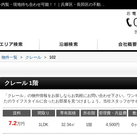
クレール102｜仲介手数料無料！オンライン内覧・現地待ち合わせ可能！！｜兵庫区・長田区の不動産｜N’sESTATE
営
物件一覧
>
クレール
>
102
クレール 1階
「クレール」の物件情報をお探しならお気軽にお問い合わせ下さい。ワン
たのライフスタイルに合ったお部屋を見つけましょう。当社スタッフがサ
賃料
間取り
専有面積
所在階
管理費・共益費
敷
7.2
万円
1LDK
32.34㎡
1階
4,500円
0