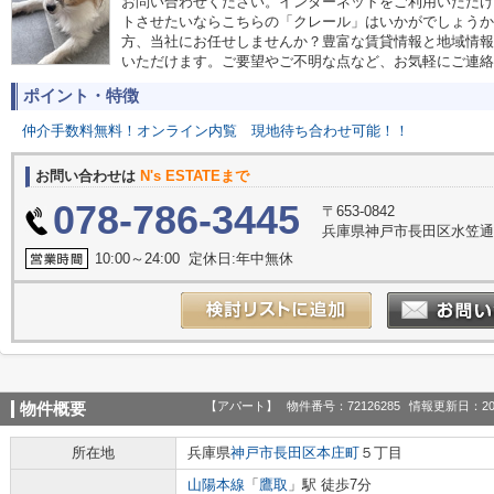
お問い合わせください。インターネットをご利用いただけ
トさせたいならこちらの「クレール」はいかがでしょうか
方、当社にお任せしませんか？豊富な賃貸情報と地域情報
いただけます。ご要望やご不明な点など、お気軽にご連絡
ポイント・特徴
仲介手数料無料！オンライン内覧
現地待ち合わせ可能！！
お問い合わせは
N's ESTATEまで
078-786-3445
〒653-0842
兵庫県神戸市長田区水笠通
10:00～24:00 定休日:年中無休
【アパート】
物件番号：72126285
情報更新日：20
物件概要
所在地
兵庫県
神戸市長田区
本庄町
５丁目
山陽本線
「
鷹取
」駅 徒歩7分