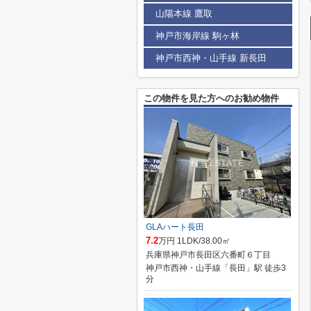
山陽本線 鷹取
神戸市海岸線 駒ヶ林
神戸市西神・山手線 新長田
この物件を見た方へのお勧め物件
GLAハート長田
7.2
万円 1LDK/38.00㎡
兵庫県神戸市長田区六番町６丁目
神戸市西神・山手線「長田」駅 徒歩3
分