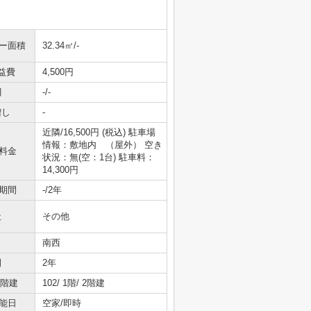
ニー面積
32.34㎡/-
益費
4,500円
引
-/-
増し
-
近隣/16,500円 (税込) 駐車場
情報：敷地内 （屋外） 空き
料金
状況：無(空：1台) 駐車料：
14,300円
期間
-/2年
社
その他
南西
間
2年
/階建
102/ 1階/ 2階建
能日
空家/即時