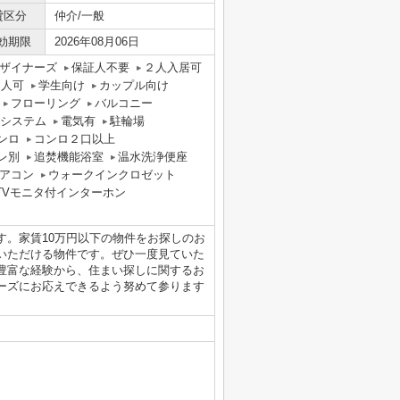
貸区分
仲介/一般
効期限
2026年08月06日
ザイナーズ
保証人不要
２人入居可
国人可
学生向け
カップル向け
フローリング
バルコニー
気システム
電気有
駐輪場
ンロ
コンロ２口以上
レ別
追焚機能浴室
温水洗浄便座
アコン
ウォークインクロゼット
TVモニタ付インターホン
す。家賃10万円以下の物件をお探しのお
いただける物件です。ぜひ一度見ていた
豊富な経験から、住まい探しに関するお
ーズにお応えできるよう努めて参ります