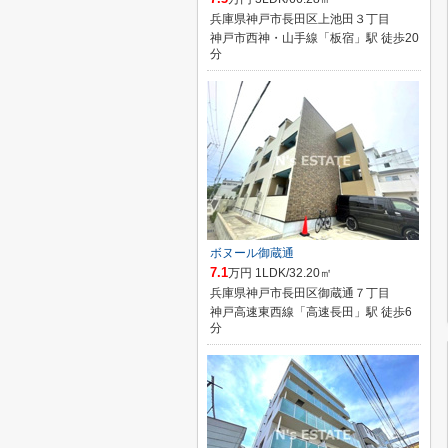
兵庫県神戸市長田区上池田３丁目
神戸市西神・山手線「板宿」駅 徒歩20
分
ボヌール御蔵通
7.1
万円 1LDK/32.20㎡
兵庫県神戸市長田区御蔵通７丁目
神戸高速東西線「高速長田」駅 徒歩6
分