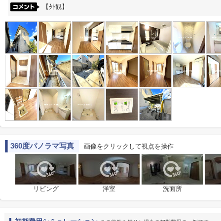
【外観】
360度パノラマ写真
画像をクリックして視点を操作
リビング
洋室
洗面所