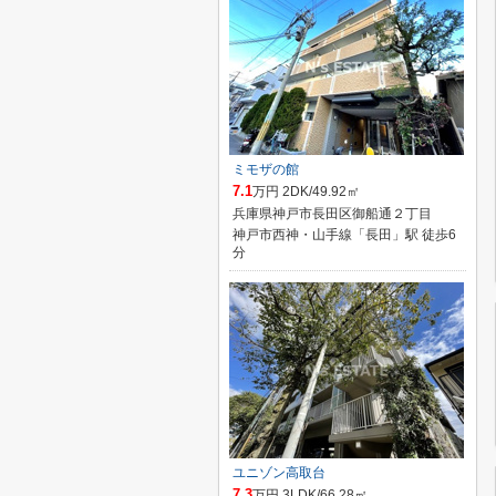
ミモザの館
7.1
万円 2DK/49.92㎡
兵庫県神戸市長田区御船通２丁目
神戸市西神・山手線「長田」駅 徒歩6
分
ユニゾン高取台
7.3
万円 3LDK/66.28㎡