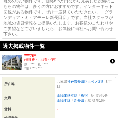
眺めの良い物件です。価格6.6万円ながら充実した設備のこ
ちらの物件は、多くの方におすすめです。インターネット
回線がある物件です。ぜひ一度見ていただきたい、「グラ
ンディア・ミ・アモーレ新長田邸」です。当社スタッフが
地域の賃貸情報をご提供いたします。お客様のこだわりや
ご要望などございましたら、お気軽に当社へお問い合わせ
下さい。
過去掲載物件一覧
***
万円
(管理費・共益費 ***円)
敷：***｜礼：***
2階 / *** / ***
兵庫県
神戸市長田区
五位ノ池町
３丁
所在地
目
山陽電鉄本線
「
板宿
」駅 徒歩8分
交通
山陽本線
「
新長田
」駅 徒歩16分
賃料
-