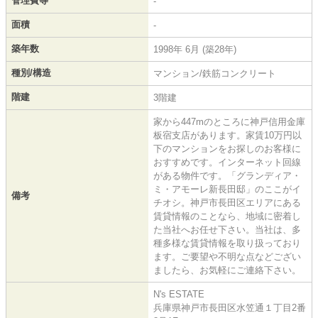
管理費等
-
面積
-
築年数
1998年 6月 (築28年)
種別/構造
マンション/鉄筋コンクリート
階建
3階建
家から447mのところに神戸信用金庫
板宿支店があります。家賃10万円以
下のマンションをお探しのお客様に
おすすめです。インターネット回線
がある物件です。「グランディア・
ミ・アモーレ新長田邸」のここがイ
備考
チオシ。神戸市長田区エリアにある
賃貸情報のことなら、地域に密着し
た当社へお任せ下さい。当社は、多
種多様な賃貸情報を取り扱っており
ます。ご要望や不明な点などござい
ましたら、お気軽にご連絡下さい。
N's ESTATE
兵庫県神戸市長田区水笠通１丁目2番