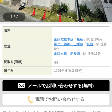
1 / 7
賃料
-
山陽電鉄本線
「
板宿
」駅 徒歩8分
神戸市西神・山手線
「
板宿
」駅 徒歩
交通
8分
山陽本線
「
新長田
」駅 徒歩16分
間取り(面積)
-(-)
築年月
1998年 6月(築28年)
メールでお問い合わせする(無料)
電話でお問い合わせする