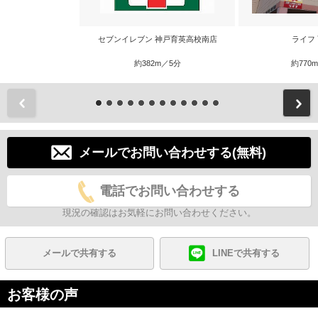
セブンイレブン 神戸育英高校南店
ライフ
約382m／5分
約770
前
メールでお問い合わせする(無料)
電話でお問い合わせする
現況の確認はお気軽にお問い合わせください。
メールで共有する
LINEで共有する
お客様の声