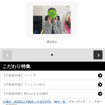
西山浩人
前
こだわり特集
【不動産特集】ペット可
【不動産特集】ファミリー向け
【不動産特集】弊社おすすめ物件
兵庫区・長田区の不動産｜N’sESTATE
>
物件一覧
>
グランディア・ミ・アモー