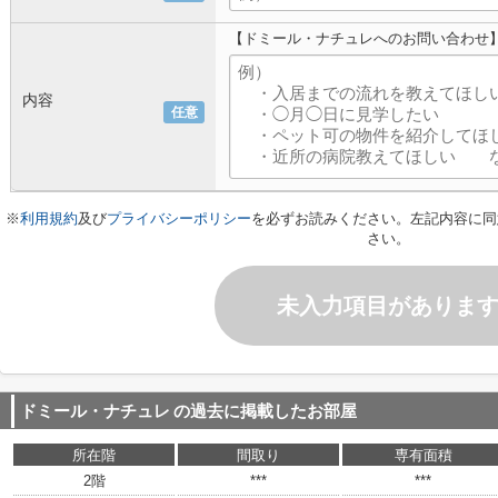
【ドミール・ナチュレへのお問い合わせ
内容
任意
※
利用規約
及び
プライバシーポリシー
を必ずお読みください。左記内容に同
さい。
未入力項目がありま
ドミール・ナチュレ
の過去に掲載したお部屋
所在階
間取り
専有面積
2階
***
***