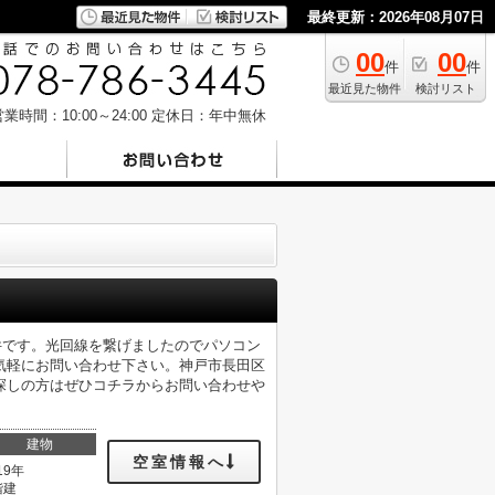
最終更新：2026年08月07日
00
00
件
件
最近見た物件
検討リスト
業時間：10:00～24:00
定休日：年中無休
件です。光回線を繋げましたのでパソコン
気軽にお問い合わせ下さい。神戸市長田区
探しの方はぜひコチラからお問い合わせや
建物
空室情報へ
19年
階建