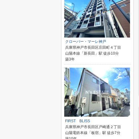
クローバー・マーレ神戸
兵庫県神戸市長田区庄田町４丁目
山陽本線「新長田」駅 徒歩10分
築3年
FIRST BLISS
兵庫県神戸市長田区戸崎通２丁目
山陽電鉄本線「板宿」駅 徒歩7分
築10年