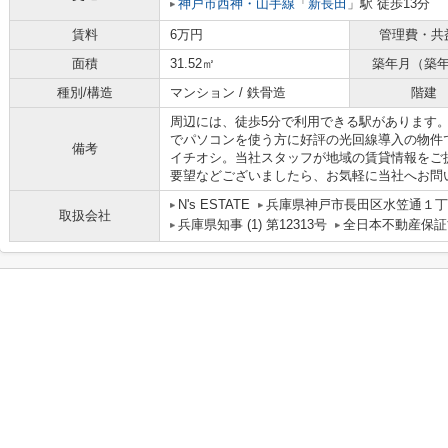
神戸市西神・山手線
「
新長田
」駅 徒歩13分
賃料
6万円
管理費・共
面積
31.52㎡
築年月（築
種別/構造
マンション / 鉄骨造
階建
周辺には、徒歩5分で利用できる駅があります
でパソコンを使う方に好評の光回線導入の物件
備考
イチオシ。当社スタッフが地域の賃貸情報をご
要望などございましたら、お気軽に当社へお問
N's ESTATE
兵庫県神戸市長田区水笠通１丁目
取扱会社
兵庫県知事 (1) 第12313号
全日本不動産保証