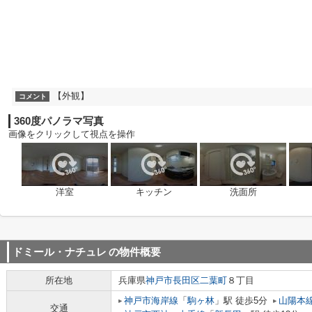
【外観】
コメント
360度パノラマ写真
画像をクリックして視点を操作
洋室
キッチン
洗面所
ドミール・ナチュレ
の物件概要
所在地
兵庫県
神戸市長田区
二葉町
８丁目
神戸市海岸線
「
駒ヶ林
」駅 徒歩5分
山陽本
交通