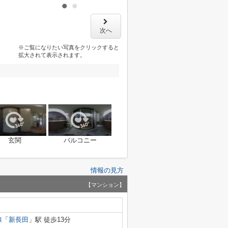
次へ
※ご覧になりたい写真をクリックすると
拡大されて表示されます。
玄関
バルコニー
情報の見方
【マンション】
線
「
新長田
」駅 徒歩13分