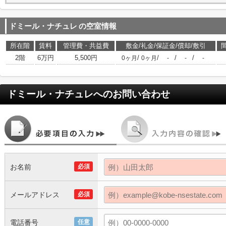
ドミール・ナチュレ
の空室情報
所在階
賃料
管理費・共益費
敷金/礼金/保証金/償却/敷引
2階
6万円
5,500円
/
/
/
/
0ヶ月
0ヶ月
-
-
-
ドミール・ナチュレ
へのお問い合わせ
お名前
必須
メールアドレス
必須
電話番号
任意