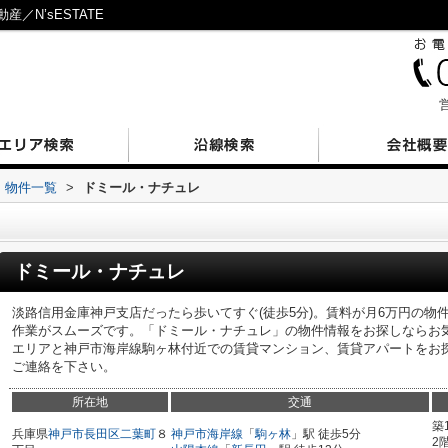
／N’sESTATE
営
物件一覧
>
ドミール・ナチュレ
ドミール・ナチュレ
淡路信用金庫神戸支店だったら歩いてすぐ(徒歩5分)。賃料が月6万円の物
作業がスムーズです。「ドミール・ナチュレ」の物件情報をお探しならお
エリアと神戸市海岸線駒ヶ林付近での賃貸マンション、賃貸アパートをお
ご連絡を下さい。
所在地
交通
築
兵庫県
神戸市長田区
二葉町
８
神戸市海岸線
「
駒ヶ林
」駅 徒歩5分
2