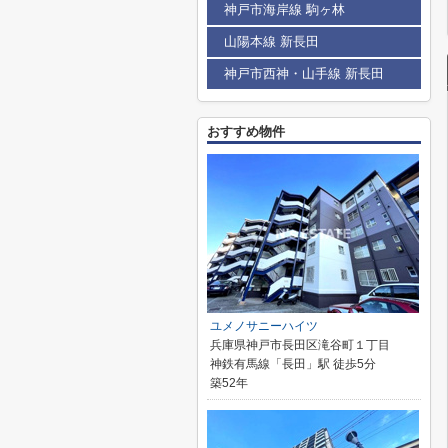
神戸市海岸線 駒ヶ林
山陽本線 新長田
神戸市西神・山手線 新長田
おすすめ物件
ユメノサニーハイツ
兵庫県神戸市長田区滝谷町１丁目
神鉄有馬線「長田」駅 徒歩5分
築52年