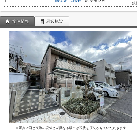
丁目
山陽本線
「
新長田
」駅 徒歩13分
鉄
物件情報
周辺施設
※写真や図と実際の現状とが異なる場合は現状を優先させていただきます