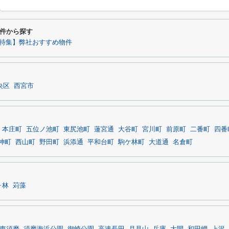
件から探す
特集】弊社おすすめ物件
央区
西宮市
本庄町
五位ノ池町
東尻池町
蓮宮通
大谷町
宮川町
前原町
二番町
四番
神町
西山町
野田町
浜添通
平和台町
駒ケ林町
大道通
名倉町
ヶ林
苅藻