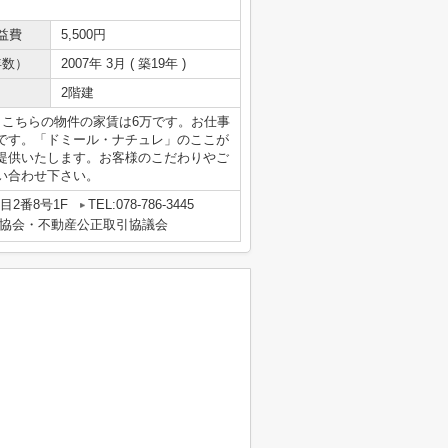
益費
5,500円
年数）
2007年 3月 ( 築19年 )
2階建
。こちらの物件の家賃は6万です。お仕事
です。「ドミール・ナチュレ」のここが
提供いたします。お客様のこだわりやご
い合わせ下さい。
2番8号1F
TEL:078-786-3445
協会・不動産公正取引協議会