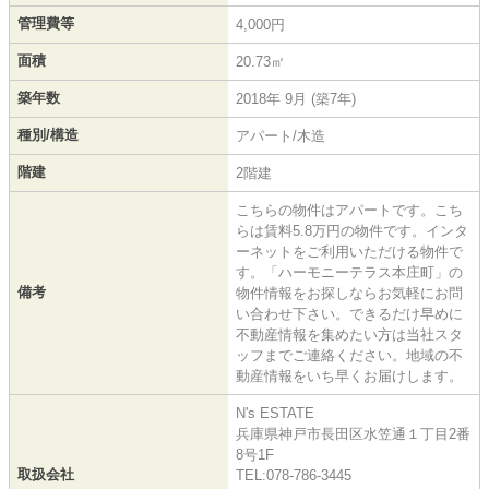
管理費等
4,000円
面積
20.73㎡
築年数
2018年 9月 (築7年)
種別/構造
アパート/木造
階建
2階建
こちらの物件はアパートです。こち
らは賃料5.8万円の物件です。インタ
ーネットをご利用いただける物件で
す。「ハーモニーテラス本庄町」の
備考
物件情報をお探しならお気軽にお問
い合わせ下さい。できるだけ早めに
不動産情報を集めたい方は当社スタ
ッフまでご連絡ください。地域の不
動産情報をいち早くお届けします。
N's ESTATE
兵庫県神戸市長田区水笠通１丁目2番
8号1F
取扱会社
TEL:078-786-3445