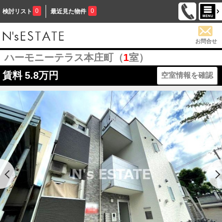
0
0
検討リスト
最近見た物件
お問合せ
ハーモニーテラス本庄町（
1
室）
賃料
5.8万円
空室情報を確認