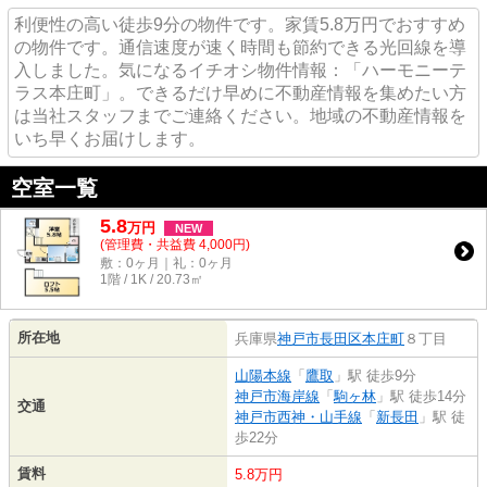
利便性の高い徒歩9分の物件です。家賃5.8万円でおすすめ
の物件です。通信速度が速く時間も節約できる光回線を導
入しました。気になるイチオシ物件情報：「ハーモニーテ
ラス本庄町」。できるだけ早めに不動産情報を集めたい方
は当社スタッフまでご連絡ください。地域の不動産情報を
いち早くお届けします。
空室一覧
5.8
万
円
NEW
(管理費・共益費 4,000円)
敷：0ヶ月｜礼：0ヶ月
1階 / 1K / 20.73㎡
所在地
兵庫県
神戸市長田区
本庄町
８丁目
山陽本線
「
鷹取
」駅 徒歩9分
神戸市海岸線
「
駒ヶ林
」駅 徒歩14分
交通
神戸市西神・山手線
「
新長田
」駅 徒
歩22分
賃料
5.8万円