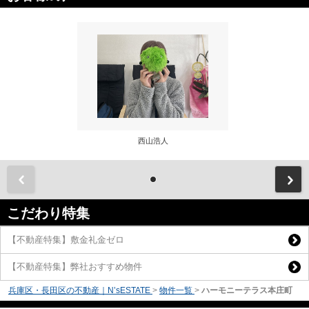
西山浩人
前
こだわり特集
【不動産特集】敷金礼金ゼロ
【不動産特集】弊社おすすめ物件
兵庫区・長田区の不動産｜N’sESTATE
>
物件一覧
>
ハーモニーテラス本庄町