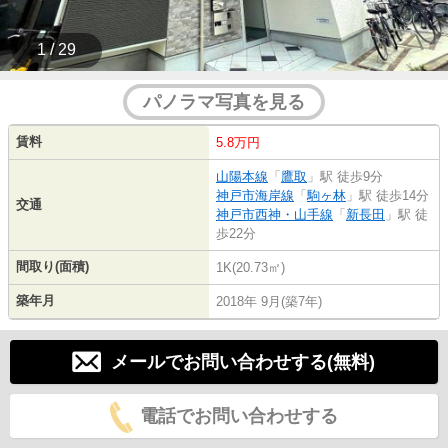
1 / 29
パノラマ写真を見る
賃料
5.8万円
山陽本線
「
鷹取
」駅 徒歩9分
神戸市海岸線
「
駒ヶ林
」駅 徒歩14分
交通
神戸市西神・山手線
「
新長田
」駅 徒
歩22分
間取り(面積)
1K(20.73㎡)
築年月
2018年 9月(築7年)
メールでお問い合わせする(無料)
電話でお問い合わせする