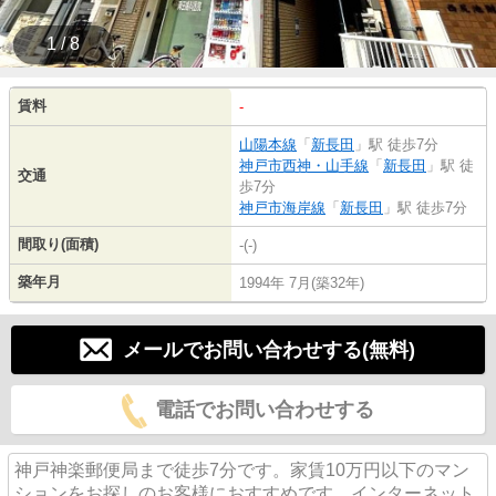
1 / 8
賃料
-
山陽本線
「
新長田
」駅 徒歩7分
神戸市西神・山手線
「
新長田
」駅 徒
交通
歩7分
神戸市海岸線
「
新長田
」駅 徒歩7分
間取り(面積)
-(-)
築年月
1994年 7月(築32年)
メールでお問い合わせする(無料)
電話でお問い合わせする
神戸神楽郵便局まで徒歩7分です。家賃10万円以下のマン
ションをお探しのお客様におすすめです。インターネット