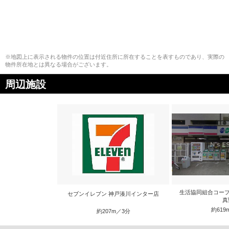
※地図上に表示される物件の位置は付近住所に所在することを表すものであり、実際の
物件所在地とは異なる場合がございます。
周辺施設
生活協同組合コープ
セブンイレブン 神戸湊川インター店
真
約619
約207m／3分