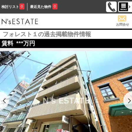
0
0
検討リスト
最近見た物件
お問合せ
フォレスト１の過去掲載物件情報
賃料
***
万円