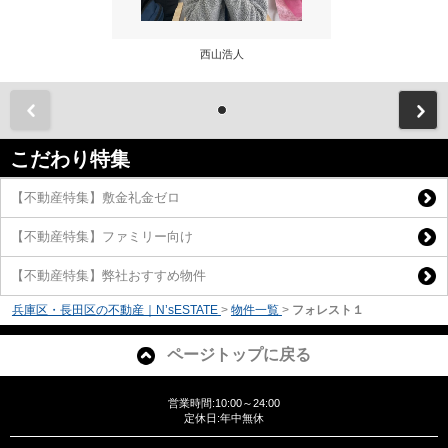
西山浩人
前
こだわり特集
【不動産特集】敷金礼金ゼロ
【不動産特集】ファミリー向け
【不動産特集】弊社おすすめ物件
兵庫区・長田区の不動産｜N’sESTATE
>
物件一覧
>
フォレスト１
ページトップに戻る
営業時間:10:00～24:00
定休日:年中無休