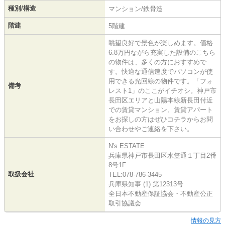
種別/構造
マンション/鉄骨造
階建
5階建
眺望良好で景色が楽しめます。価格
6.8万円ながら充実した設備のこちら
の物件は、多くの方におすすめで
す。快適な通信速度でパソコンが使
用できる光回線の物件です。「フォ
備考
レスト1」のここがイチオシ。神戸市
長田区エリアと山陽本線新長田付近
での賃貸マンション、賃貸アパート
をお探しの方はぜひコチラからお問
い合わせやご連絡を下さい。
N's ESTATE
兵庫県神戸市長田区水笠通１丁目2番
8号1F
取扱会社
TEL:078-786-3445
兵庫県知事 (1) 第12313号
全日本不動産保証協会・不動産公正
取引協議会
情報の見方