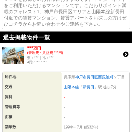
をご利用いただけるマンションです。こだわりポイント満
載のフォレスト1。神戸市長田区エリアと山陽本線新長田
付近での賃貸マンション、賃貸アパートをお探しの方はぜ
ひコチラからお問い合わせやご連絡を下さい。
過去掲載物件一覧
***
万円
(管理費・共益費 ***円)
敷：***｜礼：***
4階 / *** / ***
所在地
兵庫県
神戸市長田区
西尻池町
２丁目
交通
山陽本線
「
新長田
」駅 徒歩7分
賃料
-
管理費等
-
面積
-
築年数
1994年 7月 (築32年)