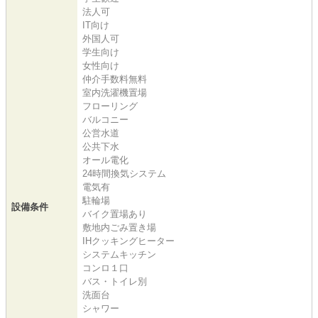
法人可
IT向け
外国人可
学生向け
女性向け
仲介手数料無料
室内洗濯機置場
フローリング
バルコニー
公営水道
公共下水
オール電化
24時間換気システム
電気有
駐輪場
設備条件
バイク置場あり
敷地内ごみ置き場
IHクッキングヒーター
システムキッチン
コンロ１口
バス・トイレ別
洗面台
シャワー