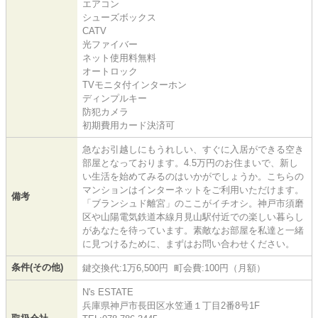
エアコン
シューズボックス
CATV
光ファイバー
ネット使用料無料
オートロック
TVモニタ付インターホン
ディンプルキー
防犯カメラ
初期費用カード決済可
急なお引越しにもうれしい、すぐに入居ができる空き
部屋となっております。4.5万円のお住まいで、新し
い生活を始めてみるのはいかがでしょうか。こちらの
マンションはインターネットをご利用いただけます。
備考
「ブランシュド離宮」のここがイチオシ。神戸市須磨
区や山陽電気鉄道本線月見山駅付近での楽しい暮らし
があなたを待っています。素敵なお部屋を私達と一緒
に見つけるために、まずはお問い合わせください。
条件(その他)
鍵交換代:1万6,500円 町会費:100円（月額）
N's ESTATE
兵庫県神戸市長田区水笠通１丁目2番8号1F