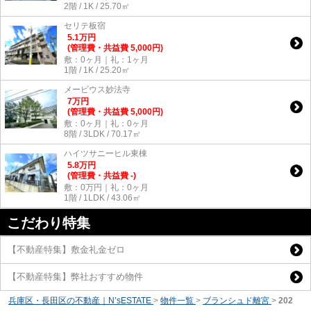
2階 / 1K / 25.70㎡
セリテ板宿
5.1
万
円
(管理費・共益費 5,000円)
敷：0ヶ月｜礼：1ヶ月
1階 / 1K / 25.20㎡
メービウス妙法寺
7
万
円
(管理費・共益費 5,000円)
敷：0ヶ月｜礼：0ヶ月
8階 / 3LDK / 70.17㎡
ハイツサニーヒル東棟
5.8
万
円
(管理費・共益費 -)
敷：0万円｜礼：0ヶ月
1階 / 1LDK / 43.06㎡
こだわり特集
【不動産特集】敷金礼金ゼロ
【不動産特集】弊社おすすめ物件
兵庫区・長田区の不動産｜N’sESTATE
>
物件一覧
>
ブランシュド離宮
>
202