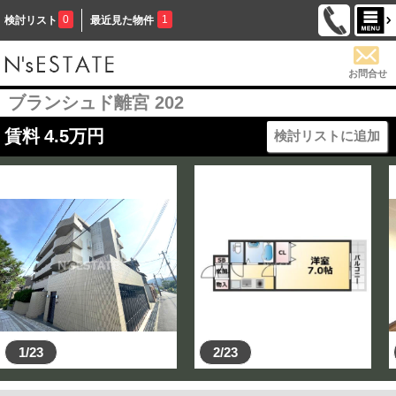
0
1
検討リスト
最近見た物件
お問合せ
ブランシュド離宮 202
賃料
4.5
万円
検討リストに追加
1/23
2/23