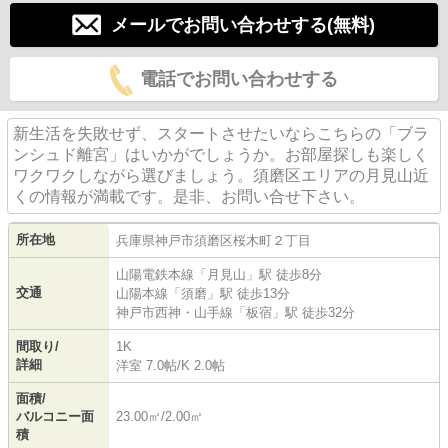
メールでお問い合わせする(無料)
電話でお問い合わせする
新生活を失敗せず、スタートさせたいならこちらの「ブラ
ンシュド離宮」はいかがでしょうか。お部屋探しも楽しく
ワクワクしながら選びましょう。須磨区エリアの月見山近
くの情報が満載です。是非、お問い合せ下さい。
所在地
兵庫県
神戸市須磨区
桜木町
２丁目
山陽電鉄本線
「
月見山
」駅 徒歩8分
交通
山陽本線
「
須磨
」駅 徒歩13分
神戸市西神・山手線
「
板宿
」駅 徒歩32分
間取り/
1K
詳細
洋室 7.0帖
/
K 2.0帖
面積/
バルコニー面
23.00㎡/2.00㎡
積