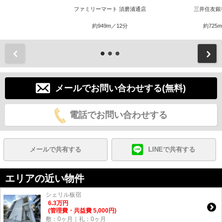
ファミリーマート 須磨浦通店
三井住友銀
約949m／12分
約725
前
メールでお問い合わせする(無料)
電話でお問い合わせする
メールで共有する
LINEで共有する
エリアの近い物件
シェリル板宿
6.3
万
円
(管理費・共益費 5,000円)
敷：0ヶ月｜礼：0ヶ月