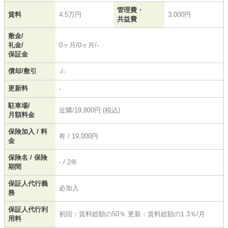
管理費・
賃料
4.5万円
3,000円
共益費
敷金/
礼金/
0ヶ月/0ヶ月/-
保証金
償却/敷引
-/-
更新料
-
駐車場/
近隣/19,800円 (税込)
月額料金
保険加入 / 料
有 / 19,000円
金
保険名 / 保険
- / 2年
期間
保証人代行義
必加入
務
保証人代行利
初回：賃料総額の50％ 更新：賃料総額の1.3％/月
用料