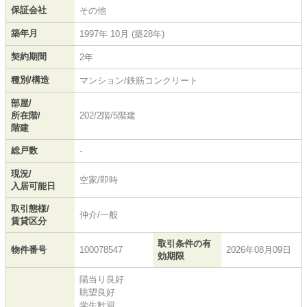
保証会社
その他
築年月
1997年 10月 (築28年)
契約期間
2年
種別/構造
マンション/鉄筋コンクリート
部屋/
所在階/
202/2階/5階建
階建
総戸数
-
現況/
空家/即時
入居可能日
取引態様/
仲介/一般
賃貸区分
取引条件の有
物件番号
100078547
2026年08月09日
効期限
陽当り良好
眺望良好
学生歓迎