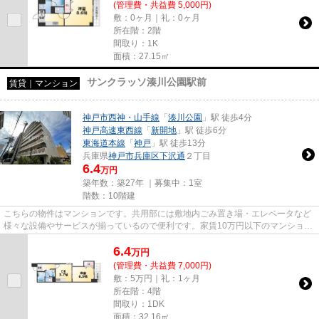
(管理費・共益費 5,000円)
敷：0ヶ月｜礼：0ヶ月
所在階：2階
間取り：1K
面積：27.15㎡
サンクラッソ湊川公園駅前
賃貸｜マンション
神戸市西神・山手線
「
湊川公園
」駅 徒歩4分
神戸高速東西線
「
新開地
」駅 徒歩6分
東海道本線
「
神戸
」駅 徒歩13分
兵庫県
神戸市兵庫区
下沢通
２丁目
6.4
万円
築年数：築27年 ｜募集中：
1室
階数：10階建
こちらの物件はマンションです。共用部には敷地内ごみ置き場・エレベータなど
様々な設備やサービスが揃っているので便利です。家賃10万円以下のマンション
をお探しのお客様におすすめ...
6.4
万
円
(管理費・共益費 7,000円)
敷：5万円｜礼：1ヶ月
所在階：4階
間取り：1DK
面積：32.16㎡