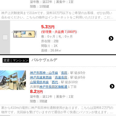
築年数：築22年 ｜募集中：
1室
階数：10階建
神戸上沢郵便局まで211mです。賃料10万円以下をご希望のお客様、ぜひお問い
合わせください。こちらの物件はインターネットをご利用いただけます。こだわ
りポイント満載のアスライフ湊...
5.3
万
円
(管理費・共益費 7,000円)
敷：0ヶ月｜礼：0ヶ月
所在階：2階
間取り：1K
面積：26.84㎡
パルケヴェルデ
賃貸｜マンション
神戸市西神・山手線
「
長田
」駅 徒歩5分
神戸高速東西線
「
高速長田
」駅 徒歩5分
山陽電鉄本線
「
西代
」駅 徒歩10分
兵庫県
神戸市長田区
御船通
１丁目
8.2
万円
築年数：築11年 ｜募集中：
1室
階数：3階建
家から410mの場所に神戸長田神社通郵便局があります。こちらは賃料8.2万円の
物件です。光回線を繋げていますので通信が早く快適にパソコンが使えます。新