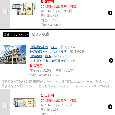
6.6
万
円
(管理費・共益費 6,000円)
敷：0ヶ月｜礼：9万円
所在階：4階
間取り：1K
面積：30.08㎡
セリテ板宿
賃貸｜マンション
山陽電鉄本線
「
板宿
」駅 徒歩7分
神戸市西神・山手線
「
板宿
」駅 徒歩7分
山陽本線
「
鷹取
」駅 徒歩23分
兵庫県
神戸市須磨区
養老町
２丁目
5.1
万円
築年数：築25年 ｜募集中：
1室
階数：4階建 地下1階
移動範囲が広がる2駅利用可能な物件です。共用部にはエレベータ・敷地内ごみ
置き場などが揃っており、とても充実しています。こちらのマンションの家賃は
5.1万です。インターネットを...
5.1
万
円
(管理費・共益費 5,000円)
敷：0ヶ月｜礼：1ヶ月
所在階：1階
間取り：1K