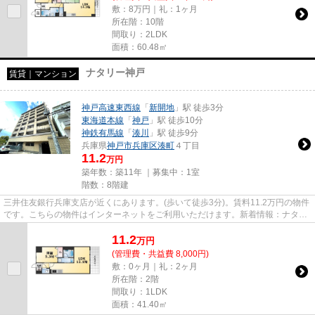
敷：8万円｜礼：1ヶ月
所在階：10階
間取り：2LDK
面積：60.48㎡
ナタリー神戸
賃貸｜マンション
神戸高速東西線
「
新開地
」駅 徒歩3分
東海道本線
「
神戸
」駅 徒歩10分
神鉄有馬線
「
湊川
」駅 徒歩9分
兵庫県
神戸市兵庫区
湊町
４丁目
11.2
万円
築年数：築11年 ｜募集中：
1室
階数：8階建
三井住友銀行兵庫支店が近くにあります。(歩いて徒歩3分)。賃料11.2万円の物件
です。こちらの物件はインターネットをご利用いただけます。新着情報：ナタリ
ー神戸の空室情報ならコチラ...
11.2
万
円
(管理費・共益費 8,000円)
敷：0ヶ月｜礼：2ヶ月
所在階：2階
間取り：1LDK
面積：41.40㎡