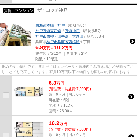
ザ・コッチ神戸
賃貸｜マンション
東海道本線
「
神戸
」駅 徒歩8分
神戸高速東西線
「
高速神戸
」駅 徒歩5分
神戸市西神・山手線
「
大倉山
」駅 徒歩8分
兵庫県
神戸市兵庫区
西橘通
１丁目
6.8
10.2
万円～
万円
築年数：築12年 ｜募集中：
2室
階数：10階建
眺めの良い物件です。共用部にはエレベータ・敷地内ごみ置き場などが揃ってお
り、とても充実しています。家賃10万円以下の物件をお探しのお客様におすすめ
です。インターネットをご利...
6.8
万
円
(管理費・共益費 7,000円)
敷：0ヶ月｜礼：0ヶ月
所在階：6階
間取り：1LDK
面積：26.00㎡
10.2
万
円
(管理費・共益費 7,000円)
敷：0ヶ月｜礼：0ヶ月