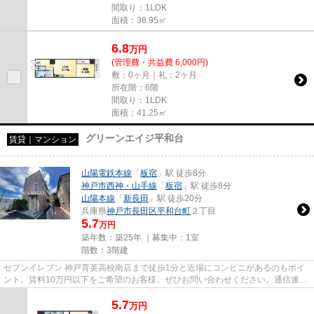
間取り：1LDK
面積：38.95㎡
6.8
万
円
(管理費・共益費 6,000円)
敷：0ヶ月｜礼：2ヶ月
所在階：6階
間取り：1LDK
面積：41.25㎡
グリーンエイジ平和台
賃貸｜マンション
山陽電鉄本線
「
板宿
」駅 徒歩8分
神戸市西神・山手線
「
板宿
」駅 徒歩8分
山陽本線
「
新長田
」駅 徒歩20分
兵庫県
神戸市長田区
平和台町
２丁目
5.7
万円
築年数：築25年 ｜募集中：
1室
階数：3階建
セブンイレブン 神戸育英高校南店まで徒歩1分と近場にコンビニがあるのもポイ
ント。賃料10万円以下をご希望のお客様、ぜひお問い合わせください。通信速度
が速く時間も節約できる光回...
5.7
万
円