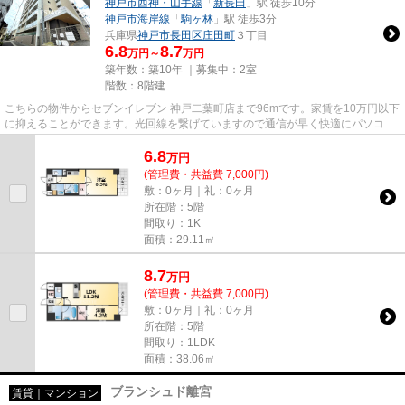
神戸市西神・山手線
「
新長田
」駅 徒歩10分
神戸市海岸線
「
駒ヶ林
」駅 徒歩3分
兵庫県
神戸市長田区
庄田町
３丁目
6.8
8.7
万円～
万円
築年数：築10年 ｜募集中：
2室
階数：8階建
こちらの物件からセブンイレブン 神戸二葉町店まで96mです。家賃を10万円以下
に抑えることができます。光回線を繋げていますので通信が早く快適にパソコン
が使えます。当社イチオシの...
6.8
万
円
(管理費・共益費 7,000円)
敷：0ヶ月｜礼：0ヶ月
所在階：5階
間取り：1K
面積：29.11㎡
8.7
万
円
(管理費・共益費 7,000円)
敷：0ヶ月｜礼：0ヶ月
所在階：5階
間取り：1LDK
面積：38.06㎡
ブランシュド離宮
賃貸｜マンション