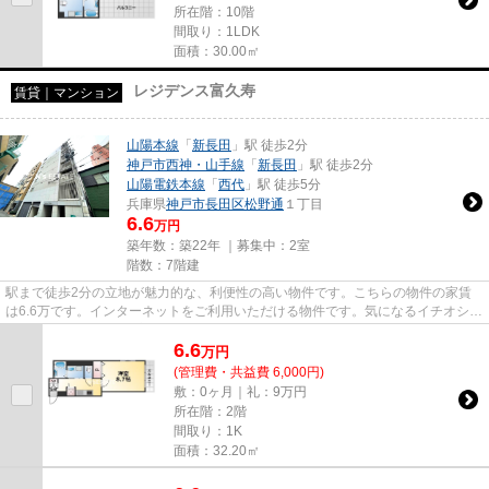
所在階：10階
間取り：1LDK
面積：30.00㎡
レジデンス富久寿
賃貸｜マンション
山陽本線
「
新長田
」駅 徒歩2分
神戸市西神・山手線
「
新長田
」駅 徒歩2分
山陽電鉄本線
「
西代
」駅 徒歩5分
兵庫県
神戸市長田区
松野通
１丁目
6.6
万円
築年数：築22年 ｜募集中：
2室
階数：7階建
駅まで徒歩2分の立地が魅力的な、利便性の高い物件です。こちらの物件の家賃
は6.6万です。インターネットをご利用いただける物件です。気になるイチオシ物
件情報：「レジデンス富久寿...
6.6
万
円
(管理費・共益費 6,000円)
敷：0ヶ月｜礼：9万円
所在階：2階
間取り：1K
面積：32.20㎡