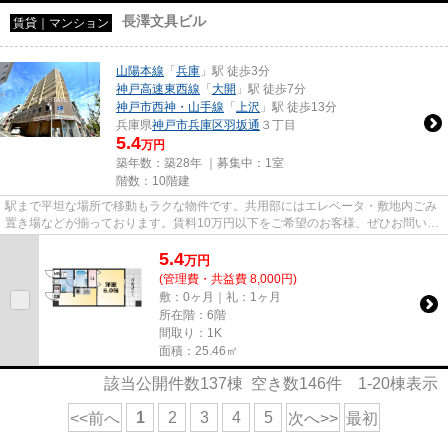
長澤文具ビル
賃貸｜マンション
山陽本線
「
兵庫
」駅 徒歩3分
神戸高速東西線
「
大開
」駅 徒歩7分
神戸市西神・山手線
「
上沢
」駅 徒歩13分
兵庫県
神戸市兵庫区
羽坂通
３丁目
5.4
万円
築年数：築28年 ｜募集中：
1室
階数：10階建
駅まで平坦な場所で移動もラクな物件です。共用部にはエレベータ・敷地内ごみ
置き場などが揃っております。賃料10万円以下をご希望のお客様、ぜひお問い合
わせください。光回線を繋げ...
5.4
万
円
(管理費・共益費 8,000円)
敷：0ヶ月｜礼：1ヶ月
所在階：6階
間取り：1K
面積：25.46㎡
該当公開件数
137
棟 空き数
146
件
1-20
棟表示
1
2
3
4
5
<<前へ
次へ>>
最初