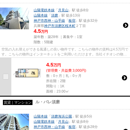
山陽電鉄本線
「
月見山
」駅 徒歩8分
山陽本線
「
須磨
」駅 徒歩13分
神戸市西神・山手線
「
板宿
」駅 徒歩32分
兵庫県
神戸市須磨区
桜木町
２丁目
4.5
万円
築年数：築28年 ｜募集中：
1室
階数：5階建
空気の入れ替えができる風通しの良い物件です。こちらの物件の賃料は4.5万円で
す。こちらの物件はインターネットをご利用いただけます。当社イチオシの物件
の「ブランシュド離宮」。ぜ...
4.5
万
円
(管理費・共益費 3,000円)
敷：0ヶ月｜礼：0ヶ月
所在階：2階
間取り：1K
面積：23.00㎡
ル・パレ須磨
賃貸｜マンション
山陽本線
「
須磨海浜公園
」駅 徒歩5分
山陽電鉄本線
「
月見山
」駅 徒歩8分
神戸市西神・山手線
「
板宿
」駅 徒歩28分