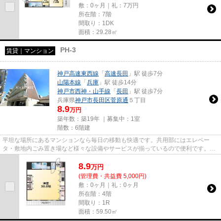
敷：0ヶ月｜礼：7万円
所在階：7階
間取り：1DK
面積：29.28㎡
PH-3
賃貸｜マンション
神戸高速東西線
「
高速長田
」駅 徒歩7分
山陽本線
「
兵庫
」駅 徒歩14分
神戸市西神・山手線
「
長田
」駅 徒歩7分
兵庫県
神戸市長田区
菅原通
５丁目
8.9
万円
築年数：築19年 ｜募集中：
1室
階数：6階建
平坦な場所にあるマンションなら毎日の移動も快適です。共用部にはエレベー
タ・敷地内ごみ置き場など様々な設備やサービスが揃っているので便利です。賃
料が月8.9万円の物件です。お仕...
8.9
万
円
(管理費・共益費 5,000円)
敷：0ヶ月｜礼：0ヶ月
所在階：4階
間取り：1R
面積：59.50㎡