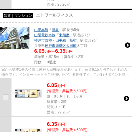
面積：25.20㎡
エトワールフィクス
賃貸｜マンション
山陽本線
「
鷹取
」駅 徒歩5分
山陽電鉄本線
「
東須磨
」駅 徒歩7分
神戸市西神・山手線
「
板宿
」駅 徒歩9分
兵庫県
神戸市須磨区
大田町
８丁目
6.05
6.35
万円～
万円
築年数：築15年 ｜募集中：
2室
階数：10階建
家から徒歩1分の位置に神戸大田郵便局があります。家賃6.15万円でおすすめの
物件です。インターネットをご利用いただける物件です。こだわりポイント満載
のエトワールフィクス。当社ス...
6.05
万
円
(管理費・共益費 5,500円)
敷：0ヶ月｜礼：1ヶ月
所在階：2階
間取り：1R
面積：29.28㎡
6.35
万
円
(管理費・共益費 4,500円)