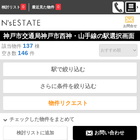
0
0
検討リスト
最近見た物件
お問合せ
神戸市交通局神戸市西神・山手線の駅選択画面
137
該当物件
棟
146
空き数
件
駅で絞り込む
さらに条件を絞り込む
物件リクエスト
チェックした物件をまとめて
検討リストに追加
お問い合わせ