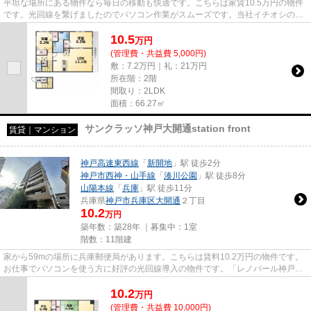
平坦な場所にある物件なら毎日の移動も快適です。こちらは家賃10.5万円の物件
です。光回線を繋げましたのでパソコン作業がスムーズです。当社イチオシの物
件の「Maison Kannade」。ぜ...
10.5
万
円
(管理費・共益費 5,000円)
敷：7.2万円｜礼：21万円
所在階：2階
間取り：2LDK
面積：66.27㎡
サンクラッソ神戸大開通station front
賃貸｜マンション
神戸高速東西線
「
新開地
」駅 徒歩2分
神戸市西神・山手線
「
湊川公園
」駅 徒歩8分
山陽本線
「
兵庫
」駅 徒歩11分
兵庫県
神戸市兵庫区
大開通
２丁目
10.2
万円
築年数：築28年 ｜募集中：
1室
階数：11階建
家から59mの場所に兵庫郵便局があります。こちらは賃料10.2万円の物件です。
お仕事でパソコンを使う方に好評の光回線導入の物件です。「レノバール神戸」
のここがイチオシ。できるだけ...
10.2
万
円
(管理費・共益費 10,000円)