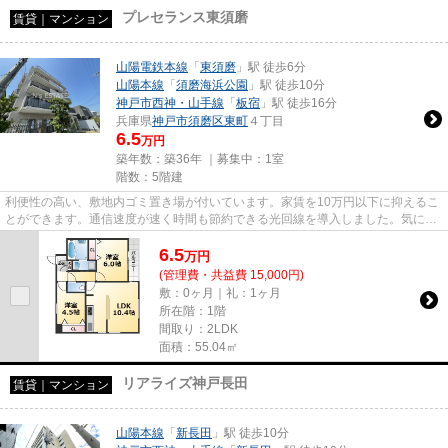
プレセランス東須磨
賃貸｜マンション
山陽電鉄本線
「
東須磨
」駅 徒歩6分
山陽本線
「
須磨海浜公園
」駅 徒歩10分
神戸市西神・山手線
「
板宿
」駅 徒歩16分
兵庫県
神戸市須磨区
東町
４丁目
6.5
万円
築年数：築36年 ｜募集中：
1室
階数：5階建
利便性の高い、敷地内ゴミ置き場が付いています。家賃を10万円以下に抑えるこ
とができます。通信速度が速く時間も節約できる光回線を導入しました。気にな
るイチオシ物件情報：「プレ...
6.5
万
円
(管理費・共益費 15,000円)
敷：0ヶ月｜礼：1ヶ月
所在階：1階
間取り：2LDK
面積：55.04㎡
リアライズ神戸長田
賃貸｜マンション
山陽本線
「
新長田
」駅 徒歩10分