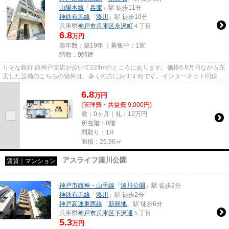
山陽本線
「
兵庫
」駅 徒歩11分
神鉄有馬線
「
湊川
」駅 徒歩10分
兵庫県
神戸市兵庫区
永沢町
４丁目
6.8
万円
築年数：築19年 ｜募集中：
1室
階数：9階建
りそな銀行 西神戸支店が歩いて224mのところにあります。価格6.8万円ながら充
実した設備のこちらの物件は、多くの方におすすめです。インターネット回線が
ある物件です。当社イチオシ...
6.8
万
円
(管理費・共益費 9,000円)
敷：0ヶ月｜礼：12万円
所在階：8階
間取り：1R
面積：26.96㎡
アスライフ湊川公園
賃貸｜マンション
神戸市西神・山手線
「
湊川公園
」駅 徒歩2分
神鉄有馬線
「
湊川
」駅 徒歩2分
神戸高速東西線
「
新開地
」駅 徒歩6分
兵庫県
神戸市兵庫区
下沢通
１丁目
5.3
万円