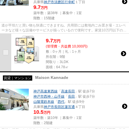
兵庫県
神戸市須磨区
行幸町
１丁目
9.7
万円
築年数：築38年 ｜募集中：
1室
階数：15階建
道が平坦だと買い物も快適にできますね。共用部には敷地内ごみ置き場・エレベ
ータなど様々な設備やサービスが揃っているので便利です。家賃10万円以下のマ
ンションをお探しのお客様に...
9.7
万
円
(管理費・共益費 10,000円)
敷：0ヶ月｜礼：1ヶ月
所在階：9階
間取り：3LDK
面積：64.78㎡
Maison Kannade
賃貸｜マンション
神戸高速東西線
「
高速長田
」駅 徒歩7分
神戸市西神・山手線
「
長田
」駅 徒歩7分
山陽電鉄本線
「
西代
」駅 徒歩9分
兵庫県
神戸市長田区
蓮宮通
４丁目
10.5
万円
築年数：築10年 ｜募集中：
1室
階数：2階建