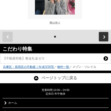
西山浩人
前
こだわり特集
【不動産特集】敷金礼金ゼロ
兵庫区・長田区の不動産｜N’sESTATE
>
物件一覧
>
メゾン・ソレイユ
ページトップに戻る
営業時間:10:00～24:00
定休日:年中無休
ホーム