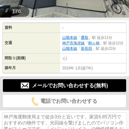
1 / 6
賃料
-
山陽本線
「
鷹取
」駅 徒歩11分
交通
神戸市海岸線
「
駒ヶ林
」駅 徒歩12分
山陽本線
「
新長田
」駅 徒歩22分
間取り(面積)
-(-)
築年月
2019年 1月(築7年)
メールでお問い合わせする(無料)
電話でお問い合わせする
神戸海運郵便局まで徒歩3分と近いです。家賃6.85万円で
おすすめの物件です。光回線を繋げましたのでパソコン作
業がスムーズです。「メゾン・ソレイユ」の物件情報をお