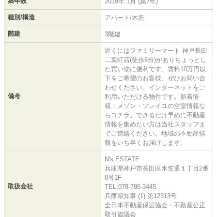
築年数
2019年 1月 (築7年)
種別/構造
アパート/木造
階建
3階建
近くにはファミリーマート 神戸長田
二葉町店(徒歩6分)がありちょっとし
た買い物に便利です。賃料10万円以
下をご希望のお客様、ぜひお問い合
わせください。インターネットをご
備考
利用いただける物件です。新着情
報：メゾン・ソレイユの空室情報な
らコチラ。できるだけ早めに不動産
情報を集めたい方は当社スタッフま
でご連絡ください。地域の不動産情
報をいち早くお届けします。
N's ESTATE
兵庫県神戸市長田区水笠通１丁目2番
8号1F
取扱会社
TEL:078-786-3445
兵庫県知事 (1) 第12313号
全日本不動産保証協会・不動産公正
取引協議会