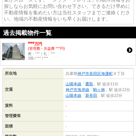
探しならお気軽にお問い合わせ下さい。できるだけ早めに
不動産情報を集めたい方は当社スタッフまでご連絡くださ
い。地域の不動産情報をいち早くお届けします。
過去掲載物件一覧
***
万円
(管理費・共益費 ***円)
敷：***｜礼：***
3階 / *** / ***
所在地
兵庫県
神戸市長田区
海運町
８丁目
山陽本線
「
鷹取
」駅 徒歩11分
交通
神戸市海岸線
「
駒ヶ林
」駅 徒歩12分
山陽本線
「
新長田
」駅 徒歩22分
賃料
-
管理費等
-
面積
-