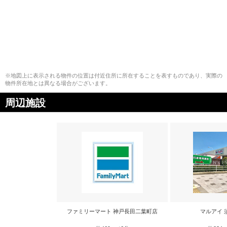
※地図上に表示される物件の位置は付近住所に所在することを表すものであり、実際の
物件所在地とは異なる場合がございます。
周辺施設
ファミリーマート 神戸長田二葉町店
マルアイ 