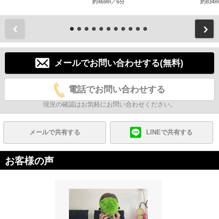
約469m／6分
約834
前
メールでお問い合わせする(無料)
電話でお問い合わせする
現況の確認はお気軽にお問い合わせください。
メールで共有する
LINEで共有する
お客様の声