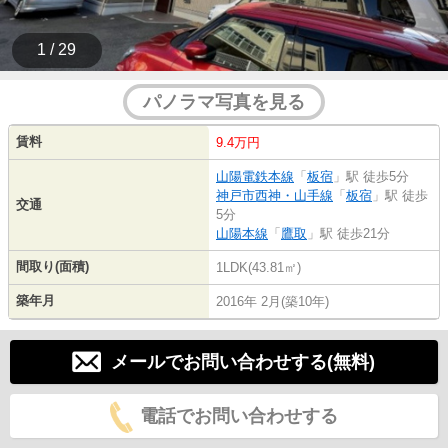
1 / 29
パノラマ写真を見る
賃料
9.4万円
山陽電鉄本線
「
板宿
」駅 徒歩5分
神戸市西神・山手線
「
板宿
」駅 徒歩
交通
5分
山陽本線
「
鷹取
」駅 徒歩21分
間取り(面積)
1LDK(43.81㎡)
築年月
2016年 2月(築10年)
メールでお問い合わせする(無料)
電話でお問い合わせする