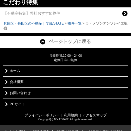
こだわり特集
【不動産特集】弊社おすすめ物件
兵庫区・長田区の不動産｜N’sESTATE
>
物件一覧
>
ラ・メゾンアンソレイエ板
宿
ページトップに戻る
営業時間:10:00～24:00
定休日:年中無休
ホーム
会社概要
お問い合わせ
PCサイト
プライバシーポリシー
利用規約
｜アクセスマップ
｜
Copyright(c) N's ESTATE All rights reserved.