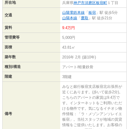
所在地
兵庫県
神戸市須磨区
板宿町
１丁目
山陽電鉄本線
「
板宿
」駅 徒歩5分
交通
山陽本線
「
鷹取
」駅 徒歩21分
賃料
9.4万円
管理費等
5,000円
面積
43.81㎡
築年数
2016年 2月 (築10年)
種別/構造
アパート/軽量鉄骨
階建
3階建
みなと銀行板宿支店板宿北出張所が
近くにあります。(歩いて徒歩2分)。
こちらのアパートの家賃は9.4万で
す。インターネットをご利用いただ
ける物件です。気になるイチオシ物
備考
件情報：「ラ・メゾンアンソレイエ
板宿」。当社スタッフが地域の賃貸
情報をご提供いたします。お客様の