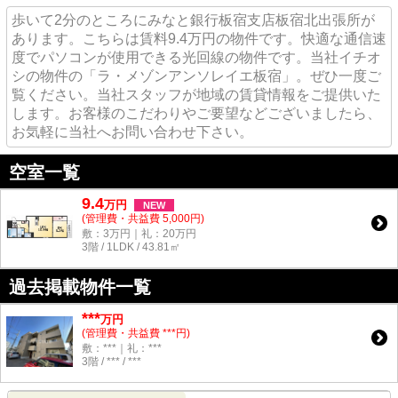
歩いて2分のところにみなと銀行板宿支店板宿北出張所が
あります。こちらは賃料9.4万円の物件です。快適な通信速
度でパソコンが使用できる光回線の物件です。当社イチオ
シの物件の「ラ・メゾンアンソレイエ板宿」。ぜひ一度ご
覧ください。当社スタッフが地域の賃貸情報をご提供いた
します。お客様のこだわりやご要望などございましたら、
お気軽に当社へお問い合わせ下さい。
空室一覧
9.4
万
円
NEW
(管理費・共益費 5,000円)
敷：3万円｜礼：20万円
3階 / 1LDK / 43.81㎡
過去掲載物件一覧
***
万円
(管理費・共益費 ***円)
敷：***｜礼：***
3階 / *** / ***