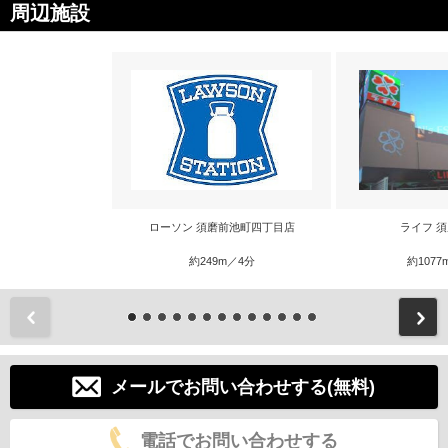
周辺施設
ローソン 須磨前池町四丁目店
ライフ 
約249m／4分
約1077
前
メールでお問い合わせする(無料)
電話でお問い合わせする