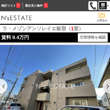
0
0
検討リスト
最近見た物件
お問合せ
ラ・メゾンアンソレイエ板宿（
1
室）
賃料
9.4万円
空室情報を確認