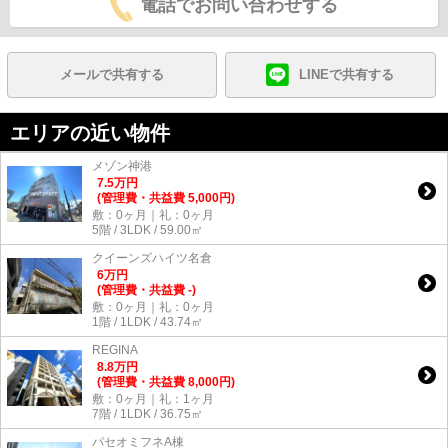
電話でお問い合わせする
メールで共有する
LINEで共有する
エリアの近い物件
メゾン神港
7.5
万
円
(管理費・共益費 5,000円)
敷：0ヶ月｜礼：0ヶ月
5階 / 3LDK / 59.00㎡
クイーンズハイツ名倉
6
万
円
(管理費・共益費 -)
敷：0ヶ月｜礼：0ヶ月
1階 / 1LDK / 43.74㎡
REGINA
8.8
万
円
(管理費・共益費 8,000円)
敷：0ヶ月｜礼：1ヶ月
7階 / 1LDK / 36.75㎡
パセオミフネA棟