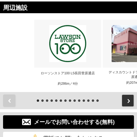
周辺施設
ディスカウントドラ
ローソンストア100 LS長田菅原通店
原
約207
約286m／4分
前
メールでお問い合わせする(無料)