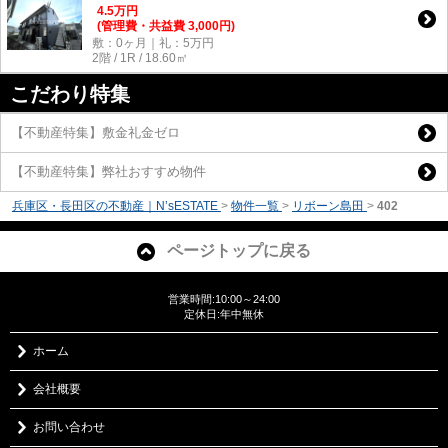
4.5
万
円
(管理費・共益費 3,000円)
敷：0ヶ月｜礼：5万円
2階 / 1R / 18.60㎡
こだわり特集
【不動産特集】敷金礼金ゼロ
【不動産特集】弊社おすすめ物件
兵庫区・長田区の不動産｜N’sESTATE
>
物件一覧
>
リボーン島田
>
402
ページトップに戻る
営業時間:10:00～24:00
定休日:年中無休
ホーム
会社概要
お問い合わせ