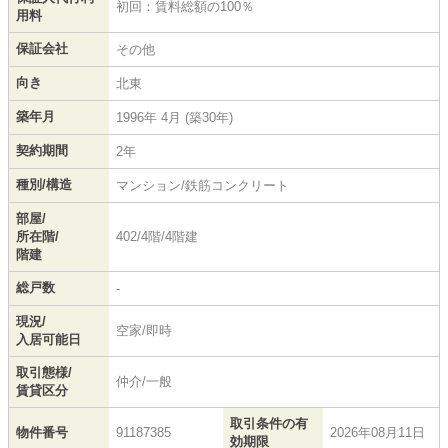
初回：賃料総額の100％
用料
保証会社
その他
向き
北東
築年月
1996年 4月 (築30年)
契約期間
2年
種別/構造
マンション/鉄筋コンクリート
部屋/
所在階/
402/4階/4階建
階建
総戸数
-
現況/
空家/即時
入居可能日
取引態様/
仲介/一般
賃貸区分
取引条件の有
物件番号
91187385
2026年08月11日
効期限