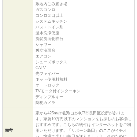
敷地内ごみ置き場
ガスコンロ
コンロ２口以上
システムキッチン
バス・トイレ別
温水洗浄便座
洗髪洗面化粧台
シャワー
独立洗面台
エアコン
シューズボックス
CATV
光ファイバー
ネット使用料無料
オートロック
TVモニタ付インターホン
ディンプルキー
防犯カメラ
家から425mの場所には神戸市長田区役所がありま
す。家賃10万円以下のマンションをお探しのお客様に
おすすめです。こちらの物件はインターネットをご利
備考
用いただけます。「リボーン島田」のここがイチオ
シ。快適で楽しい毎日を送りましょう。そのために