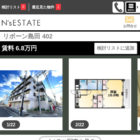
0
1
検討リスト
最近見た物件
お問合せ
リボーン島田 402
賃料
6.8
万円
検討リストに追加
1/22
2/22