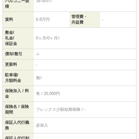
バルコニー面
39.00㎡/-
積
管理費・
賃料
6.8万円
-
共益費
敷金/
礼金/
0ヶ月/0ヶ月/-
保証金
償却/敷引
-/-
更新料
-
駐車場/
無/-
月額料金
保険加入 / 料
有 / 20,000円
金
保険名 / 保険
フレックス少額短期保険 / -
期間
保証人代行義
必加入
務
保証人代行利