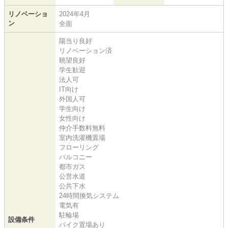
リノベーショ
2024年4月
ン
全面
陽当り良好
リノベーション済
眺望良好
学生歓迎
法人可
IT向け
外国人可
学生向け
女性向け
仲介手数料無料
室内洗濯機置場
フローリング
バルコニー
都市ガス
公営水道
公共下水
24時間換気システム
電気有
駐輪場
設備条件
バイク置場あり