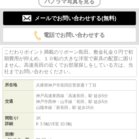
パノラマ写真を見る
メールでお問い合わせする(無料)
電話でお問い合わせする
こだわりポイント満載のリボーン島田。敷金礼金０円で初
期費用が抑えめ。１０帖の大きな洋室で家具の配置に困り
ません。高速長田の近くでお部屋探しをしている方は、当
社までお問い合わせください。
所在地
兵庫県
神戸市長田区
菅原通
７丁目
神戸高速東西線
「
高速長田
」駅 徒歩5分
交通
神戸市西神・山手線
「
長田
」駅 徒歩5分
山陽本線
「
新長田
」駅 徒歩15分
間取り/
1K
詳細
K 3.5帖
/
洋室 10.0帖
面積/