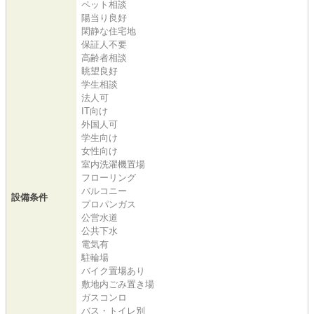
ペット相談
陽当り良好
閑静な住宅地
保証人不要
高齢者相談
眺望良好
学生相談
法人可
IT向け
外国人可
学生向け
女性向け
室内洗濯機置場
フローリング
バルコニー
設備条件
プロパンガス
公営水道
公共下水
電気有
駐輪場
バイク置場あり
敷地内ごみ置き場
ガスコンロ
バス・トイレ別