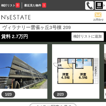
0
1
検討リスト
最近見た物件
お問合せ
ヴィラナリー雲雀ヶ丘3号棟 209
賃料
2.7
万円
検討リストに追加
1/23
2/23