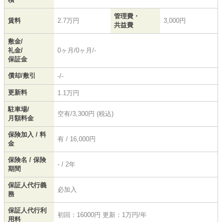
管理費・
賃料
2.7万円
3,000円
共益費
敷金/
礼金/
0ヶ月/0ヶ月/-
保証金
償却/敷引
-/-
更新料
1.1万円
駐車場/
空有/3,300円 (税込)
月額料金
保険加入 / 料
有 / 16,000円
金
保険名 / 保険
- / 2年
期間
保証人代行義
必加入
務
保証人代行利
初回：16000円 更新：1万円/年
用料