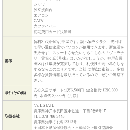
シャワー
独立洗面台
エアコン
CATV
光ファイバー
初期費用カード決済可
賃料2.7万円のお部屋です。調べ物ラクラク、光回線
で早い通信速度でパソコンが使用できます。新生活を
失敗せず、スタートさせたいならこちらの「ヴィラナ
リー雲雀ヶ丘3号棟」はいかがでしょうか。神戸市長
備考
田区は住環境が充実しており、利便性の高い暮らしを
するならこのエリアです。当社は地域に密着し、多種
多様な賃貸情報を取り扱っているので、ぜひご連絡下
さい。
安心入居サポート:1万6,500円 鍵交換代:1万6,500
条件(その他)
円 水道代:2,000円（月額）
N's ESTATE
兵庫県神戸市長田区水笠通１丁目2番8号1F
取扱会社
TEL:078-786-3445
兵庫県知事 (1) 第12313号
全日本不動産保証協会・不動産公正取引協議会