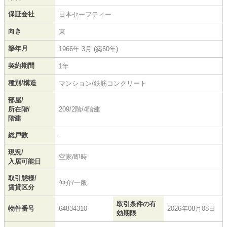
保証会社
日本セーフティー
向き
東
築年月
1966年 3月 (築60年)
契約期間
1年
種別/構造
マンション/鉄筋コンクリート
部屋/
所在階/
209/2階/4階建
階建
総戸数
-
現況/
空家/即時
入居可能日
取引態様/
仲介/一般
賃貸区分
取引条件の有
物件番号
64834310
2026年08月08日
効期限