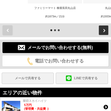
ファミリーマート 柳屋長田丸山店
丸山
約1673m／21分
約1933
前
メールでお問い合わせする(無料)
電話でお問い合わせする
メールで共有する
LINEで共有する
エリアの近い物件
堀切スカイハイツ
5
万
円
(管理費・共益費 -)