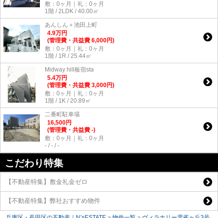
敷：0ヶ月｜礼：0ヶ月
1階 / 2LDK / 40.00㎡
あんしん＋池田上町
4.9
万
円
(管理費・共益費 6,000円)
敷：0ヶ月｜礼：0ヶ月
1階 / 1R / 25.44㎡
Midway hill板宿sta
5.4
万
円
(管理費・共益費 3,000円)
敷：0ヶ月｜礼：0ヶ月
1階 / 1K / 20.89㎡
二番町駐車場
16,500
円
(管理費・共益費 -)
敷：0ヶ月｜礼：0ヶ月
- / - / -
こだわり特集
【不動産特集】敷金礼金ゼロ
【不動産特集】弊社おすすめ物件
兵庫区・長田区の不動産｜N’sESTATE
>
物件一覧
>
ヴィラナリー雲雀ヶ丘3号