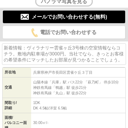
パノラマ写真を見る
メールでお問い合わせする(無料)
電話でお問い合わせする
新着情報：ヴィラナリー雲雀ヶ丘3号棟の空室情報ならコ
チラ。敷地内駐車場が3000円。当社でなら、きっとお客様
の希望条件にマッチしたお部屋が見つかることでしょう。
所在地
兵庫県
神戸市長田区
雲雀ケ丘
３丁目
山陽本線
「
兵庫
」駅 バス22分 「萩乃町」 停歩10分
交通
神鉄有馬線
「
鵯越
」駅 徒歩21分
神鉄有馬線
「
丸山
」駅 徒歩22分
間取り/
1DK
詳細
DK 4.5帖
/
洋室 6.5帖
面積/
バルコニー面
30.00㎡/-
積