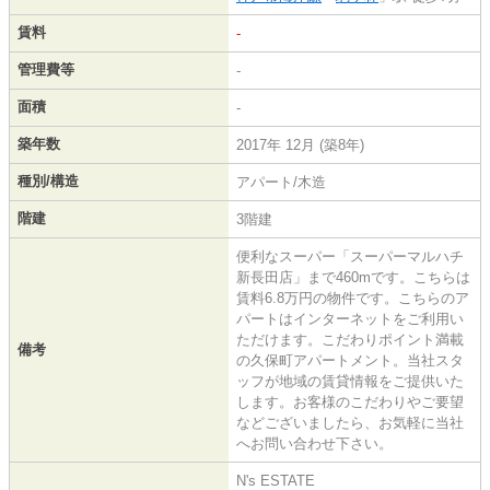
賃料
-
管理費等
-
面積
-
築年数
2017年 12月 (築8年)
種別/構造
アパート/木造
階建
3階建
便利なスーパー「スーパーマルハチ
新長田店」まで460mです。こちらは
賃料6.8万円の物件です。こちらのア
パートはインターネットをご利用い
ただけます。こだわりポイント満載
備考
の久保町アパートメント。当社スタ
ッフが地域の賃貸情報をご提供いた
します。お客様のこだわりやご要望
などございましたら、お気軽に当社
へお問い合わせ下さい。
N's ESTATE