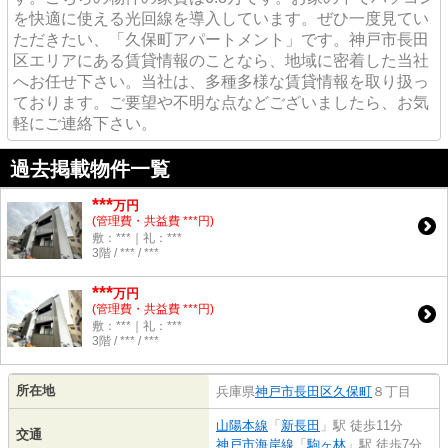
を快適に使える光回線を導入しています。ぜひ一度見てい
ただきたい、「久保町アパートメント」です。神戸市長田
区エリアにある賃貸情報のことなら、地域に密着した当社
へお任せ下さい。当社は、多種多様な賃貸情報を取り扱っ
ております。ご要望や不明な点などございましたら、お気
軽にご連絡下さい。
過去掲載物件一覧
***
万円
(管理費・共益費 ***円)
敷：***｜礼：***
3階 / *** / ***
***
万円
(管理費・共益費 ***円)
敷：***｜礼：***
3階 / *** / ***
所在地
兵庫県
神戸市長田区
久保町
８丁目
山陽本線
「
新長田
」駅 徒歩11分
交通
神戸市海岸線
「
駒ヶ林
」駅 徒歩7分