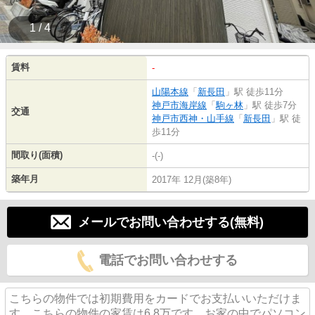
1 / 4
賃料
-
山陽本線
「
新長田
」駅 徒歩11分
神戸市海岸線
「
駒ヶ林
」駅 徒歩7分
交通
神戸市西神・山手線
「
新長田
」駅 徒
歩11分
間取り(面積)
-(-)
築年月
2017年 12月(築8年)
メールでお問い合わせする(無料)
電話でお問い合わせする
こちらの物件では初期費用をカードでお支払いいただけま
す。こちらの物件の家賃は6.8万です。お家の中でパソコン