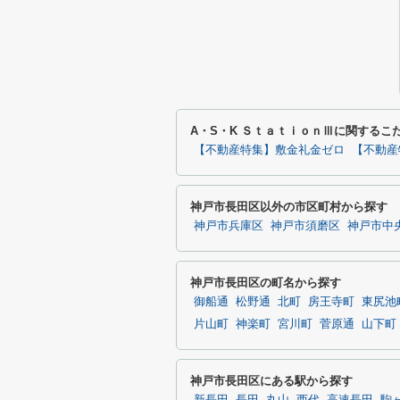
A・S・K ＳｔａｔｉｏｎⅢに関するこ
【不動産特集】敷金礼金ゼロ
【不動産
神戸市長田区以外の市区町村から探す
神戸市兵庫区
神戸市須磨区
神戸市中
神戸市長田区の町名から探す
御船通
松野通
北町
房王寺町
東尻池
片山町
神楽町
宮川町
菅原通
山下町
神戸市長田区にある駅から探す