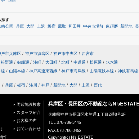
ヶ林
苅藻
ら探す
御崎公園
兵庫
大開
上沢
板宿
鷹取
和田岬
中央市場前
東須磨
新開地
長
神戸市兵庫区
/
神戸市須磨区
/
神戸市中央区
/
西宮市
松野通
/
御船通
/
湊町
/
大田町
/
北町
/
中道通
/
松原通
/
水木通
手線
/
山陽本線
/
神戸高速東西線
/
神戸市海岸線
/
山陽電鉄本線
/
神鉄有馬線
田
/
兵庫
/
板宿
/
湊川
/
神戸
/
新開地
/
大開
/
上沢
/
西代
兵庫区・長田区の不動産ならN’sESTAT
周辺施設検索
スタッフ紹介
兵庫県神戸市長田区水笠通１丁目2番8号1F
お客様の声
TEL:078-786-3445
け
お問い合わせ
FAX:078-786-3452
物件
Copyright(c) N's ESTATE