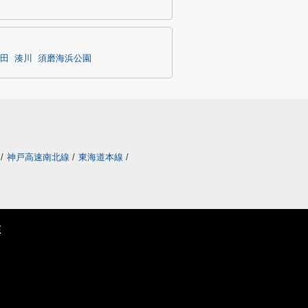
田
湊川
須磨海浜公園
/
神戸高速南北線
/
東海道本線
/
E