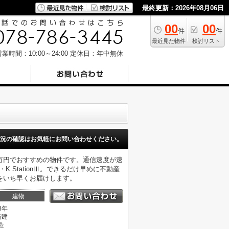
最終更新：2026年08月06日
00
00
件
件
最近見た物件
検討リスト
業時間：10:00～24:00
定休日：年中無休
況の確認はお気軽にお問い合わせください。
5万円でおすすめの物件です。通信速度が速
StationⅢ。できるだけ早めに不動産
をいち早くお届けします。
建物
8年
階建
造