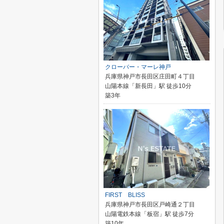
クローバー・マーレ神戸
兵庫県神戸市長田区庄田町４丁目
山陽本線「新長田」駅 徒歩10分
築3年
FIRST BLISS
兵庫県神戸市長田区戸崎通２丁目
山陽電鉄本線「板宿」駅 徒歩7分
築10年