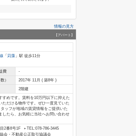
情報の見方
【アパート】
線
「
苅藻
」駅 徒歩11分
益費
-
年数）
2017年 11月 ( 築8年 )
2階建
すすめです。賃料を10万円以下に抑えた
いただける物件です。ぜひ一度見ていた
当社スタッフが地域の賃貸情報をご提供いた
ましたら、お気軽に当社へお問い合わせ
2番8号1F
TEL:078-786-3445
協会・不動産公正取引協議会