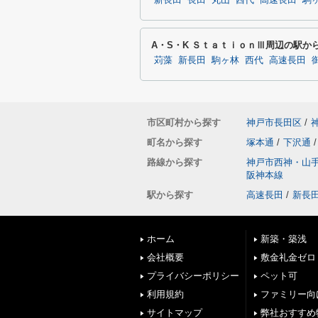
新長田
長田
丸山
西代
高速長田
駒
A・S・K ＳｔａｔｉｏｎⅢ周辺の駅か
苅藻
新長田
駒ヶ林
西代
高速長田
市区町村から探す
神戸市長田区
/
町名から探す
塚本通
/
下沢通
/
路線から探す
神戸市西神・山
阪神本線
駅から探す
高速長田
/
新長
ホーム
新築・築浅
会社概要
敷金礼金ゼロ
プライバシーポリシー
ペット可
利用規約
ファミリー向
サイトマップ
弊社おすすめ