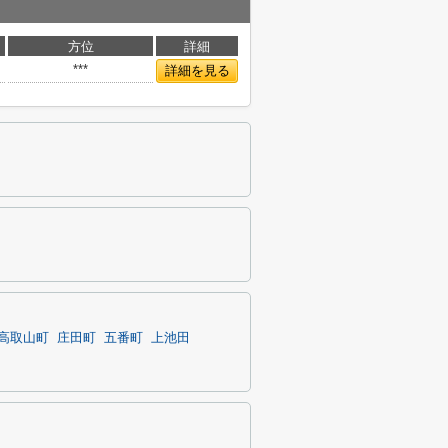
方位
詳細
***
詳細を見る
高取山町
庄田町
五番町
上池田