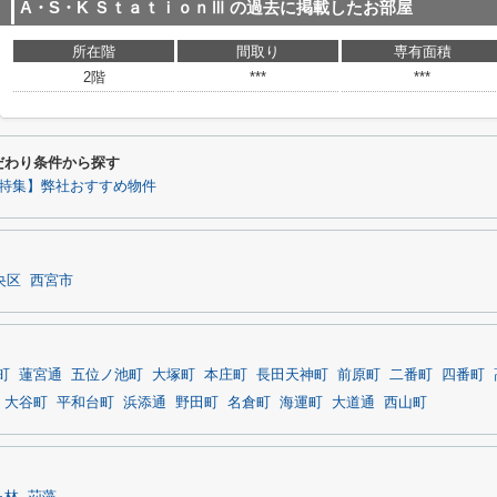
A・S・K ＳｔａｔｉｏｎⅢ
の過去に掲載したお部屋
所在階
間取り
専有面積
2階
***
***
だわり条件から探す
特集】弊社おすすめ物件
央区
西宮市
町
蓮宮通
五位ノ池町
大塚町
本庄町
長田天神町
前原町
二番町
四番町
大谷町
平和台町
浜添通
野田町
名倉町
海運町
大道通
西山町