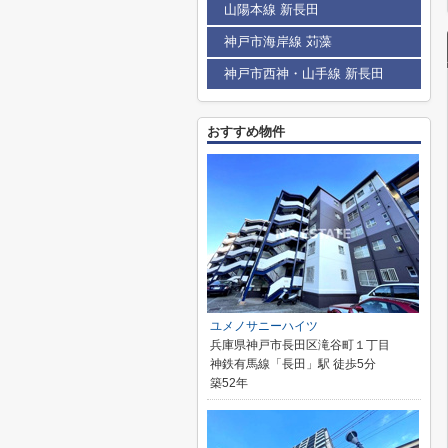
山陽本線 新長田
神戸市海岸線 苅藻
神戸市西神・山手線 新長田
おすすめ物件
ユメノサニーハイツ
兵庫県神戸市長田区滝谷町１丁目
神鉄有馬線「長田」駅 徒歩5分
築52年