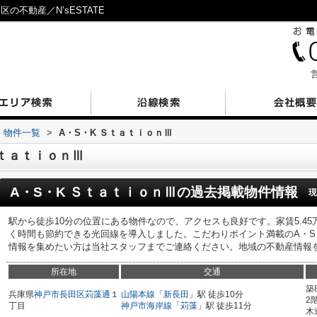
の不動産／N’sESTATE
営
物件一覧
>
A・S・K ＳｔａｔｉｏｎⅢ
ＳｔａｔｉｏｎⅢ
A・S・K ＳｔａｔｉｏｎⅢ
の過去掲載物件情報
現
駅から徒歩10分の位置にある物件なので、アクセスも良好です。家賃5.4
く時間も節約できる光回線を導入しました。こだわりポイント満載のA・S・K 
情報を集めたい方は当社スタッフまでご連絡ください。地域の不動産情報
所在地
交通
築
兵庫県
神戸市長田区
苅藻通
１
山陽本線
「
新長田
」駅 徒歩10分
2
丁目
神戸市海岸線
「
苅藻
」駅 徒歩11分
木