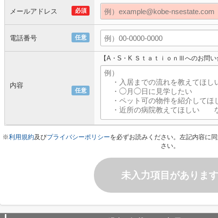
メールアドレス
必須
電話番号
任意
【A・S・K ＳｔａｔｉｏｎⅢへのお問
内容
任意
※
利用規約
及び
プライバシーポリシー
を必ずお読みください。左記内容に同
さい。
未入力項目がありま