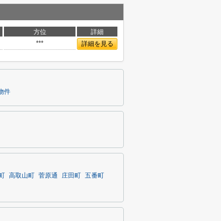
方位
詳細
***
詳細を見る
物件
町
高取山町
菅原通
庄田町
五番町