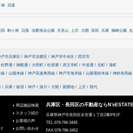
ヶ林
苅藻
長田
駒ヶ林
苅藻
須磨海浜公園
月見山
上沢
大開
長田
兵庫
御崎公園
丸
神戸市兵庫区
/
神戸市須磨区
/
神戸市中央区
/
西宮市
松野通
/
御船通
/
大田町
/
松原通
/
房王寺町
/
中道通
/
北町
/
湊町
手線
/
山陽本線
/
神戸高速東西線
/
神戸市海岸線
/
山陽電鉄本線
/
神鉄有馬線
田
/
兵庫
/
板宿
/
神戸
/
湊川
/
大開
/
新開地
/
上沢
/
西代
兵庫区・長田区の不動産ならN’sESTAT
周辺施設検索
スタッフ紹介
兵庫県神戸市長田区水笠通１丁目2番8号1F
お客様の声
TEL:078-786-3445
け
お問い合わせ
FAX:078-786-3452