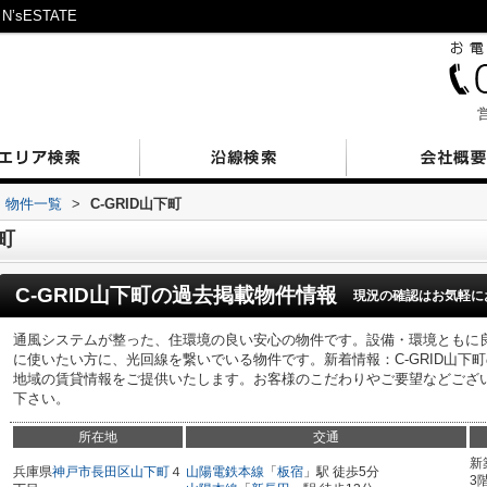
sESTATE
営
物件一覧
>
C-GRID山下町
町
C-GRID山下町
の過去掲載物件情報
現況の確認はお気軽に
通風システムが整った、住環境の良い安心の物件です。設備・環境ともに良
に使いたい方に、光回線を繋いでいる物件です。新着情報：C-GRID山下
地域の賃貸情報をご提供いたします。お客様のこだわりやご要望などござ
下さい。
所在地
交通
新
兵庫県
神戸市長田区
山下町
４
山陽電鉄本線
「
板宿
」駅 徒歩5分
3