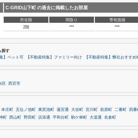
C-GRID山下町
の過去に掲載したお部屋
所在階
間取り
専有面積
2階
***
***
ら探す
集】ペット可
【不動産特集】ファミリー向け
【不動産特集】弊社おすすめ
央区
西宮市
本庄町
五位ノ池町
東尻池町
蓮宮通
大谷町
宮川町
前原町
二番町
四番
神町
西山町
野田町
浜添通
平和台町
駒ケ林町
大道通
名倉町