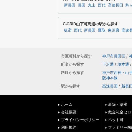
新長田
長田
丸山
西代
高速長田
駒
C-GRID山下町周辺の駅から探す
板宿
西代
新長田
鷹取
東須磨
高速
市区町村から探す
神戸市長田区
/
町名から探す
下沢通
/
塚本通
/
路線から探す
神戸市西神・山
阪神本線
駅から探す
高速長田
/
新長
ホーム
新築・築浅
会社概要
敷金礼金ゼロ
プライバシーポリシー
ペット可
利用規約
ファミリー向