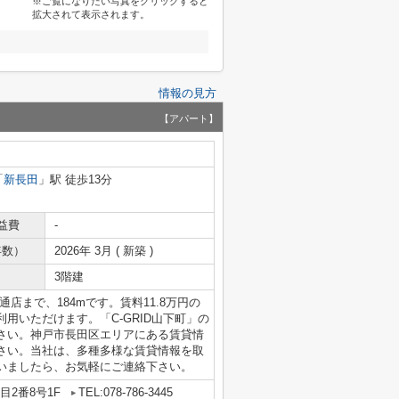
※ご覧になりたい写真をクリックすると
拡大されて表示されます。
情報の見方
【アパート】
「
新長田
」駅 徒歩13分
益費
-
年数）
2026年 3月 ( 新築 )
3階建
店まで、184mです。賃料11.8万円の
用いただけます。「C-GRID山下町」の
さい。神戸市長田区エリアにある賃貸情
さい。当社は、多種多様な賃貸情報を取
いましたら、お気軽にご連絡下さい。
2番8号1F
TEL:078-786-3445