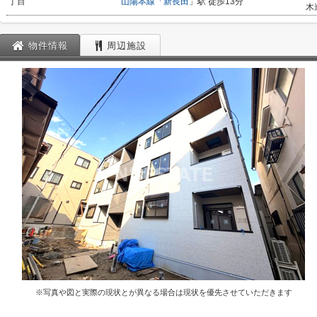
丁目
山陽本線
「
新長田
」駅 徒歩13分
木
物件情報
周辺施設
※写真や図と実際の現状とが異なる場合は現状を優先させていただきます