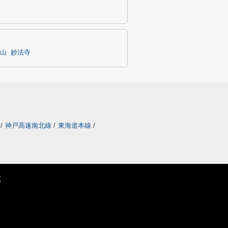
山
妙法寺
/
神戸高速南北線
/
東海道本線
/
E