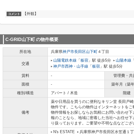
【外観】
コメント
C-GRID山下町
の物件概要
所在地
兵庫県
神戸市長田区
山下町
４丁目
山陽電鉄本線
「
板宿
」駅 徒歩5分
山陽本線
交通
神戸市西神・山手線
「
板宿
」駅 徒歩5分
賃料
-
管理費・共
面積
-
築年月（築
種別/構造
アパート / 木造
階建
薬や日用品を買うのに便利なキリン堂 長田戸崎通
物件です。こちらの物件はインターネットをご利
備考
物件情報をお探しならお気軽にお問い合わせ下
報のことなら、地域に密着した当社へお任せ下
り扱っております。ご要望や不明な点などござ
N's ESTATE
兵庫県神戸市長田区水笠通１丁目