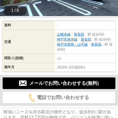
1 / 6
賃料
-
山陽本線
「
新長田
」駅 徒歩8分
神戸市海岸線
「
新長田
」駅 徒歩8分
交通
神戸市西神・山手線
「
新長田
」駅 徒
歩8分
間取り(面積)
-(-)
築年月
2021年 2月(築5年)
メールでお問い合わせする(無料)
電話でお問い合わせする
根強いニーズを誇る駅近の物件となり、徒歩8分に駅があ
ります。賃料12.7万円の物件です。パソコンを快適に使い