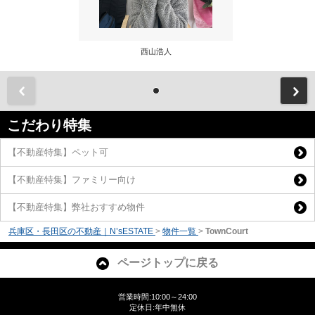
西山浩人
前
こだわり特集
【不動産特集】ペット可
【不動産特集】ファミリー向け
【不動産特集】弊社おすすめ物件
兵庫区・長田区の不動産｜N’sESTATE
>
物件一覧
>
TownCourt
ページトップに戻る
営業時間:10:00～24:00
定休日:年中無休