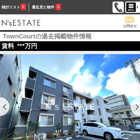
0
0
検討リスト
最近見た物件
お問合せ
TownCourtの過去掲載物件情報
賃料
***
万円