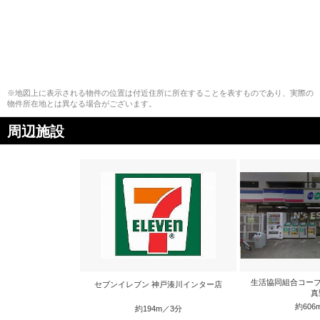
※地図上に表示される物件の位置は付近住所に所在することを表すものであり、実際の
物件所在地とは異なる場合がございます。
周辺施設
生活協同組合コープ
セブンイレブン 神戸湊川インター店
真
約606
約194m／3分