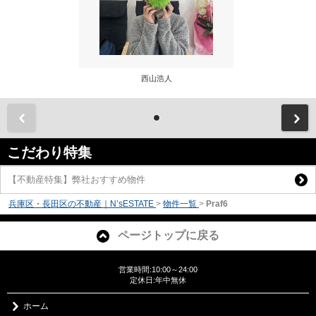
西山浩人
前
こだわり特集
【不動産特集】弊社おすすめ物件
兵庫区・長田区の不動産｜N’sESTATE
>
物件一覧
>
Praf6
ページトップに戻る
営業時間:10:00～24:00
定休日:年中無休
ホーム