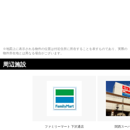
※地図上に表示される物件の位置は付近住所に所在することを表すものであり、実際の
物件所在地とは異なる場合がございます。
周辺施設
ファミリーマート 下沢通店
関西スーパ