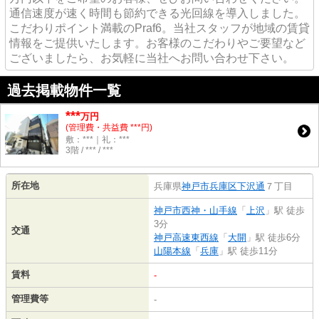
通信速度が速く時間も節約できる光回線を導入しました。
こだわりポイント満載のPraf6。当社スタッフが地域の賃貸
情報をご提供いたします。お客様のこだわりやご要望など
ございましたら、お気軽に当社へお問い合わせ下さい。
過去掲載物件一覧
***
万円
(管理費・共益費 ***円)
敷：***｜礼：***
3階 / *** / ***
所在地
兵庫県
神戸市兵庫区
下沢通
７丁目
神戸市西神・山手線
「
上沢
」駅 徒歩
3分
交通
神戸高速東西線
「
大開
」駅 徒歩6分
山陽本線
「
兵庫
」駅 徒歩11分
賃料
-
管理費等
-