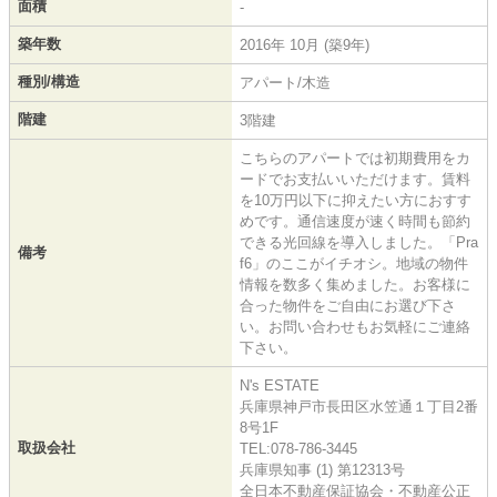
面積
-
築年数
2016年 10月 (築9年)
種別/構造
アパート/木造
階建
3階建
こちらのアパートでは初期費用をカ
ードでお支払いいただけます。賃料
を10万円以下に抑えたい方におすす
めです。通信速度が速く時間も節約
できる光回線を導入しました。「Pra
備考
f6」のここがイチオシ。地域の物件
情報を数多く集めました。お客様に
合った物件をご自由にお選び下さ
い。お問い合わせもお気軽にご連絡
下さい。
N's ESTATE
兵庫県神戸市長田区水笠通１丁目2番
8号1F
取扱会社
TEL:078-786-3445
兵庫県知事 (1) 第12313号
全日本不動産保証協会・不動産公正