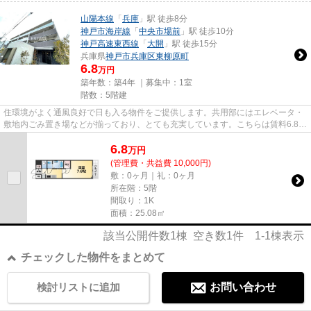
山陽本線
「
兵庫
」駅 徒歩8分
神戸市海岸線
「
中央市場前
」駅 徒歩10分
神戸高速東西線
「
大開
」駅 徒歩15分
兵庫県
神戸市兵庫区
東柳原町
6.8
万円
築年数：築4年 ｜募集中：
1室
階数：5階建
住環境がよく通風良好で日も入る物件をご提供します。共用部にはエレベータ・
敷地内ごみ置き場などが揃っており、とても充実しています。こちらは賃料6.8万
円の物件です。光回線を繋げ...
6.8
万
円
(管理費・共益費 10,000円)
敷：0ヶ月｜礼：0ヶ月
所在階：5階
間取り：1K
面積：25.08㎡
該当公開件数
1
棟 空き数
1
件
1-1
棟表示
チェックした物件をまとめて
検討リストに追加
お問い合わせ