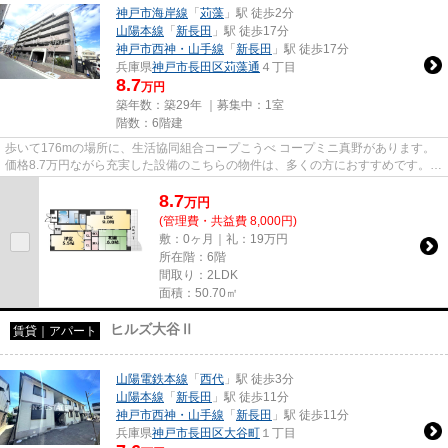
神戸市海岸線
「
苅藻
」駅 徒歩2分
山陽本線
「
新長田
」駅 徒歩17分
神戸市西神・山手線
「
新長田
」駅 徒歩17分
兵庫県
神戸市長田区
苅藻通
４丁目
8.7
万円
築年数：築29年 ｜募集中：
1室
階数：6階建
歩いて176mの場所に、生活協同組合コープこうべ コープミニ真野があります。
価格8.7万円ながら充実した設備のこちらの物件は、多くの方におすすめです。こ
ちらの物件はインターネット...
8.7
万
円
(管理費・共益費 8,000円)
敷：0ヶ月｜礼：19万円
所在階：6階
間取り：2LDK
面積：50.70㎡
ヒルズ大谷Ⅱ
賃貸｜アパート
山陽電鉄本線
「
西代
」駅 徒歩3分
山陽本線
「
新長田
」駅 徒歩11分
神戸市西神・山手線
「
新長田
」駅 徒歩11分
兵庫県
神戸市長田区
大谷町
１丁目