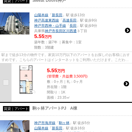
Sweat Doors神戸
賃貸｜アパート
山陽本線
「
新長田
」駅 徒歩13分
神戸高速東西線
「
高速長田
」駅 徒歩9分
神戸市西神・山手線
「
長田
」駅 徒歩9分
兵庫県
神戸市長田区
川西通
３丁目
5.55
万円
築年数：築7年 ｜募集中：
1室
階数：3階建
駅まで徒歩13分の物件です。家賃10万円以下のアパートをお探しのお客様におす
すめです。こちらのアパートはインターネットをご利用いただけます。こだわり
ポイント満載のSweat Doors神...
5.55
万
円
(管理費・共益費 3,500円)
敷：0ヶ月｜礼：0ヶ月
所在階：1階
間取り：1K
面積：23.35㎡
駒ヶ林アパートPJ A棟
賃貸｜アパート
神戸市海岸線
「
駒ヶ林
」駅 徒歩5分
山陽本線
「
新長田
」駅 徒歩16分