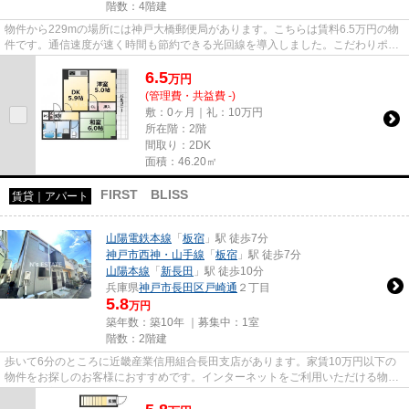
階数：4階建
物件から229mの場所には神戸大橋郵便局があります。こちらは賃料6.5万円の物
件です。通信速度が速く時間も節約できる光回線を導入しました。こだわりポイ
ント満載のホームAS1。神戸市...
6.5
万
円
(管理費・共益費 -)
敷：0ヶ月｜礼：10万円
所在階：2階
間取り：2DK
面積：46.20㎡
FIRST BLISS
賃貸｜アパート
山陽電鉄本線
「
板宿
」駅 徒歩7分
神戸市西神・山手線
「
板宿
」駅 徒歩7分
山陽本線
「
新長田
」駅 徒歩10分
兵庫県
神戸市長田区
戸崎通
２丁目
5.8
万円
築年数：築10年 ｜募集中：
1室
階数：2階建
歩いて6分のところに近畿産業信用組合長田支店があります。家賃10万円以下の
物件をお探しのお客様におすすめです。インターネットをご利用いただける物件
です。新着情報：FIRST BLISS...