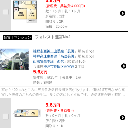
5.8
万
円
(管理費・共益費 4,000円)
敷：1ヶ月｜礼：1ヶ月
所在階：2階
間取り：2K
面積：25.00㎡
フォレスト蓮宮No2
賃貸｜マンション
神戸市西神・山手線
「
長田
」駅 徒歩5分
神戸高速東西線
「
高速長田
」駅 徒歩5分
山陽電鉄本線
「
西代
」駅 徒歩10分
兵庫県
神戸市長田区
蓮宮通
２丁目
5.6
万円
築年数：築25年 ｜募集中：
1室
階数：3階建
家から400mのところに三井住友銀行長田支店があります。価格5.5万円ながら充
実した設備のこちらの物件は、多くの方におすすめです。通信速度が速く時間も
節約できる光回線を導入しまし...
5.6
万
円
(管理費・共益費 -)
敷：0ヶ月｜礼：0ヶ月
所在階：2階
間取り：1K