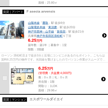
面積：25.80㎡
F asecia arvensis
賃貸｜アパート
山陽本線
「
鷹取
」駅 徒歩6分
山陽電鉄本線
「
東須磨
」駅 徒歩20分
神戸市西神・山手線
「
新長田
」駅 徒歩21分
兵庫県
神戸市長田区
浪松町
５丁目
6.25
万円
築年数：築1年 ｜募集中：
1室
階数：3階建
ローソン 浪松町店まで徒歩3分と近場にコンビニがあるのもポイント。こちらは
賃料6.25万円の物件です。光回線を繋げましたのでパソコン作業がスムーズで
す。ぜひ一度見ていただきたい...
6.25
万
円
(管理費・共益費 4,000円)
敷：0ヶ月｜礼：0ヶ月
所在階：1階
間取り：1LDK
面積：29.96㎡
エスポワールダイエイ
賃貸｜マンション