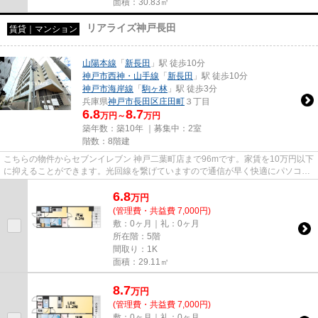
面積：30.83㎡
リアライズ神戸長田
賃貸｜マンション
山陽本線
「
新長田
」駅 徒歩10分
神戸市西神・山手線
「
新長田
」駅 徒歩10分
神戸市海岸線
「
駒ヶ林
」駅 徒歩3分
兵庫県
神戸市長田区
庄田町
３丁目
6.8
8.7
万円～
万円
築年数：築10年 ｜募集中：
2室
階数：8階建
こちらの物件からセブンイレブン 神戸二葉町店まで96mです。家賃を10万円以下
に抑えることができます。光回線を繋げていますので通信が早く快適にパソコン
が使えます。当社イチオシの...
6.8
万
円
(管理費・共益費 7,000円)
敷：0ヶ月｜礼：0ヶ月
所在階：5階
間取り：1K
面積：29.11㎡
8.7
万
円
(管理費・共益費 7,000円)
敷：0ヶ月｜礼：0ヶ月