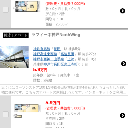
(管理費・共益費 7,000円)
敷：0ヶ月｜礼：0ヶ月
所在階：2階
間取り：1K
面積：25.50㎡
ラフィーネ神戸NorthWing
賃貸｜アパート
神鉄有馬線
「
長田
」駅 徒歩5分
神戸高速東西線
「
高速長田
」駅 徒歩27分
神戸市西神・山手線
「
上沢
」駅 徒歩19分
兵庫県
神戸市長田区
房王寺町
６丁目
5.9
万円
築年数：築8年 ｜募集中：
1室
階数：2階建
近くにはローソンストア100 LS神鉄長田駅前店(徒歩4分)がありちょっとした買い
物に便利です。こちらのアパートの家賃は5.9万です。インターネットをご利用い
ただける物件です。「ラフ...
5.9
万
円
(管理費・共益費 5,000円)
敷：0ヶ月｜礼：0ヶ月
所在階：2階
間取り：1K