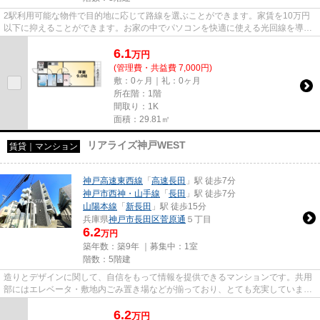
2駅利用可能な物件で目的地に応じて路線を選ぶことができます。家賃を10万円
以下に抑えることができます。お家の中でパソコンを快適に使える光回線を導入
しています。ぜひ一度見ていた...
6.1
万
円
(管理費・共益費 7,000円)
敷：0ヶ月｜礼：0ヶ月
所在階：1階
間取り：1K
面積：29.81㎡
リアライズ神戸WEST
賃貸｜マンション
神戸高速東西線
「
高速長田
」駅 徒歩7分
神戸市西神・山手線
「
長田
」駅 徒歩7分
山陽本線
「
新長田
」駅 徒歩15分
兵庫県
神戸市長田区
菅原通
５丁目
6.2
万円
築年数：築9年 ｜募集中：
1室
階数：5階建
造りとデザインに関して、自信をもって情報を提供できるマンションです。共用
部にはエレベータ・敷地内ごみ置き場などが揃っており、とても充実していま
す。賃料が月6.2万円の物件です...
6.2
万
円