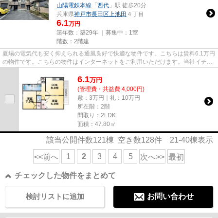
山陽電鉄本線
「
西代
」駅 徒歩20分
兵庫県
神戸市長田区
上池田
４丁目
6.1
万円
築年数：築29年 ｜募集中：
1室
階数：2階建
夏場の電気代も安く抑えられる通風良好で快適な物件です。こちらは賃料6.1万円
の物件です。こちらの物件はインターネットをご利用いただけます。当社イチオ
シの物件の「メゾン・ド・フ...
6.1
万
円
(管理費・共益費 4,000円)
敷：3万円｜礼：10万円
所在階：2階
間取り：2LDK
面積：47.80㎡
該当公開件数
121
棟 空き数
128
件
21-40
棟表示
1
2
3
4
5
<<前へ
次へ>>
最初
チェックした物件をまとめて
検討リストに追加
お問い合わせ