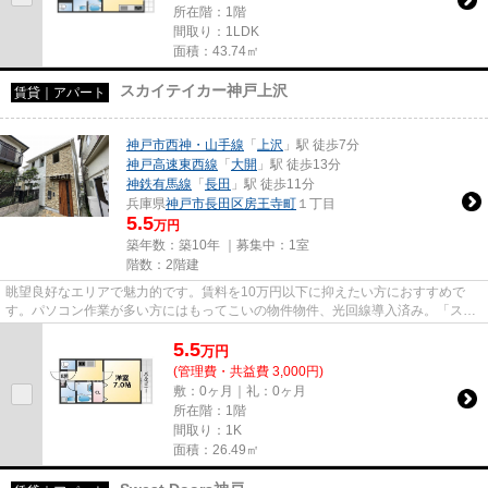
所在階：1階
間取り：1LDK
面積：43.74㎡
スカイテイカー神戸上沢
賃貸｜アパート
神戸市西神・山手線
「
上沢
」駅 徒歩7分
神戸高速東西線
「
大開
」駅 徒歩13分
神鉄有馬線
「
長田
」駅 徒歩11分
兵庫県
神戸市長田区
房王寺町
１丁目
5.5
万円
築年数：築10年 ｜募集中：
1室
階数：2階建
眺望良好なエリアで魅力的です。賃料を10万円以下に抑えたい方におすすめで
す。パソコン作業が多い方にはもってこいの物件物件、光回線導入済み。「スカ
イテイカー神戸上沢」の物件情...
5.5
万
円
(管理費・共益費 3,000円)
敷：0ヶ月｜礼：0ヶ月
所在階：1階
間取り：1K
面積：26.49㎡