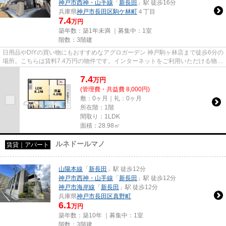
神戸市西神・山手線
「
新長田
」駅 徒歩16分
兵庫県
神戸市長田区
駒ケ林町
４丁目
7.4
万円
築年数：築1年未満 ｜募集中：
1室
階数：3階建
日用品やDIYの買い物にもおすすめなアグロガーデン 神戸駒ヶ林店まで徒歩6分の
場所。こちらは賃料7.4万円の物件です。インターネットをご利用いただける物件
です。「駒ヶ林アパートPJ...
7.4
万
円
(管理費・共益費 8,000円)
敷：0ヶ月｜礼：0ヶ月
所在階：1階
間取り：1LDK
面積：28.98㎡
ルネドールマノ
賃貸｜アパート
山陽本線
「
新長田
」駅 徒歩12分
神戸市西神・山手線
「
新長田
」駅 徒歩12分
神戸市海岸線
「
新長田
」駅 徒歩12分
兵庫県
神戸市長田区
真野町
6.1
万円
築年数：築10年 ｜募集中：
1室
階数：3階建