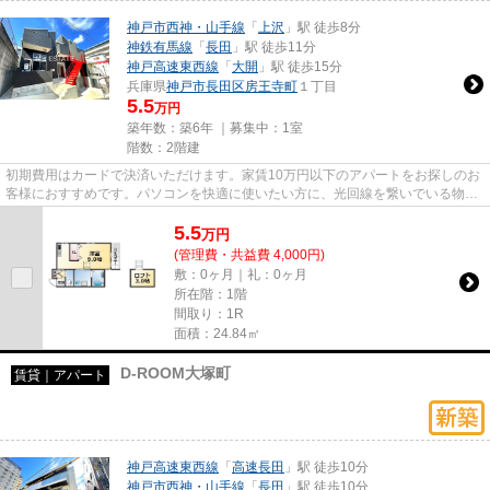
神戸市西神・山手線
「
上沢
」駅 徒歩8分
神鉄有馬線
「
長田
」駅 徒歩11分
神戸高速東西線
「
大開
」駅 徒歩15分
兵庫県
神戸市長田区
房王寺町
１丁目
5.5
万円
築年数：築6年 ｜募集中：
1室
階数：2階建
初期費用はカードで決済いただけます。家賃10万円以下のアパートをお探しのお
客様におすすめです。パソコンを快適に使いたい方に、光回線を繋いでいる物件
です。「K-MaisonRiche」の物...
5.5
万
円
(管理費・共益費 4,000円)
敷：0ヶ月｜礼：0ヶ月
所在階：1階
間取り：1R
面積：24.84㎡
D-ROOM大塚町
賃貸｜アパート
神戸高速東西線
「
高速長田
」駅 徒歩10分
神戸市西神・山手線
「
長田
」駅 徒歩10分