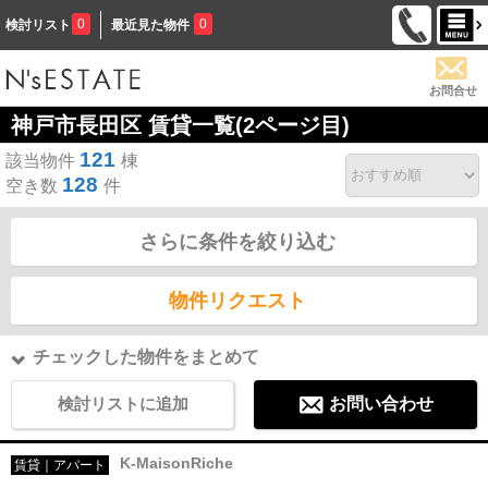
0
0
検討リスト
最近見た物件
お問合せ
神戸市長田区 賃貸一覧(2ページ目)
121
該当物件
棟
128
空き数
件
さらに条件を絞り込む
物件リクエスト
チェックした物件をまとめて
検討リストに追加
お問い合わせ
K-MaisonRiche
賃貸｜アパート