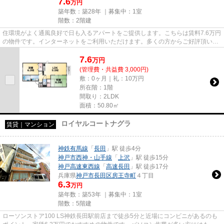
7.6
万円
築年数：築28年 ｜募集中：
1室
階数：2階建
住環境がよく通風良好で日も入るアパートをご提供します。こちらは賃料7.6万円
の物件です。インターネットをご利用いただけます。多くの方からご好評頂いて
いるヒルズ大谷Ⅱのご紹介で...
7.6
万
円
(管理費・共益費 3,000円)
敷：0ヶ月｜礼：10万円
所在階：1階
間取り：2LDK
面積：50.80㎡
ロイヤルコートナグラ
賃貸｜マンション
神鉄有馬線
「
長田
」駅 徒歩4分
神戸市西神・山手線
「
上沢
」駅 徒歩15分
神戸高速東西線
「
高速長田
」駅 徒歩17分
兵庫県
神戸市長田区
房王寺町
４丁目
6.3
万円
築年数：築53年 ｜募集中：
1室
階数：5階建
ローソンストア100 LS神鉄長田駅前店まで徒歩5分と近場にコンビニがあるのも