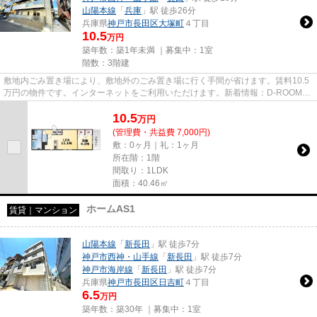
山陽本線
「
兵庫
」駅 徒歩26分
兵庫県
神戸市長田区
大塚町
４丁目
10.5
万円
築年数：築1年未満 ｜募集中：
1室
階数：3階建
敷地内ごみ置き場により、敷地外のごみ置き場に行く手間が省けます。賃料10.5
万円の物件です。インターネットをご利用いただけます。新着情報：D-ROOM大
塚町の空室情報ならコチラ。あ...
10.5
万
円
(管理費・共益費 7,000円)
敷：0ヶ月｜礼：1ヶ月
所在階：1階
間取り：1LDK
面積：40.46㎡
ホームAS1
賃貸｜マンション
山陽本線
「
新長田
」駅 徒歩7分
神戸市西神・山手線
「
新長田
」駅 徒歩7分
神戸市海岸線
「
新長田
」駅 徒歩7分
兵庫県
神戸市長田区
日吉町
４丁目
6.5
万円
築年数：築30年 ｜募集中：
1室