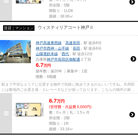
所在階：5階
間取り：1LDK
面積：38.06㎡
ウィスティリアコート神戸Ⅱ
賃貸｜マンション
神戸高速東西線
「
高速長田
」駅 徒歩6分
神戸市西神・山手線
「
長田
」駅 徒歩6分
山陽電鉄本線
「
西代
」駅 徒歩12分
兵庫県
神戸市長田区
御船通
２丁目
6.7
万円
築年数：築20年 ｜募集中：
1室
階数：6階建
駅まで平坦なエリアに位置する物件で気軽に散歩できるのもいいですね。共用部
には敷地内ごみ置き場・エレベータなどが揃っております。こちらの物件の家賃
は6.7万です。パソコン作業が...
6.7
万
円
(管理費・共益費 6,000円)
敷：0ヶ月｜礼：1.5ヶ月
所在階：2階
間取り：1R
面積：33.18㎡