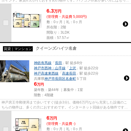
ポイント。家賃6.3万円でおすすめの物件です。パソコン作業が多い方にはもって
こいの物件物件、光回線導入...
6.3
万
円
(管理費・共益費 5,000円)
敷：0ヶ月｜礼：0ヶ月
所在階：2階
間取り：3LDK
面積：57.57㎡
クイーンズハイツ名倉
賃貸｜マンション
神鉄有馬線
「
長田
」駅 徒歩8分
神戸市西神・山手線
「
上沢
」駅 徒歩22分
神戸高速東西線
「
高速長田
」駅 徒歩22分
兵庫県
神戸市長田区
名倉町
５丁目
6
万円
築年数：築44年 ｜募集中：
1室
階数：4階建
神戸房王寺郵便局まで歩いてすぐ(徒歩3分)。価格6万円ながら充実した設備のこ
ちらの物件は、多くの方におすすめです。インターネット回線がある物件です。
ぜひ一度見ていただきたい、...
6
万
円
(管理費・共益費 -)
敷：0ヶ月｜礼：0ヶ月