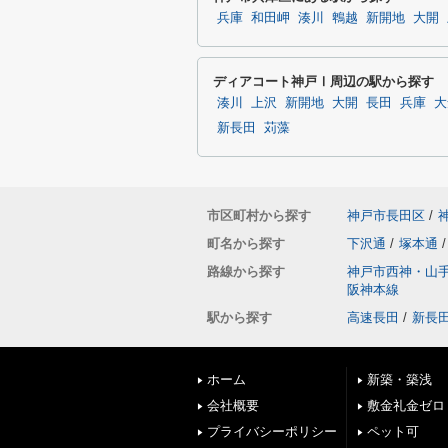
兵庫
和田岬
湊川
鵯越
新開地
大開
ディアコート神戸Ⅰ周辺の駅から探す
湊川
上沢
新開地
大開
長田
兵庫
大
新長田
苅藻
市区町村から探す
神戸市長田区
/
町名から探す
下沢通
/
塚本通
/
路線から探す
神戸市西神・山
阪神本線
駅から探す
高速長田
/
新長
ホーム
新築・築浅
会社概要
敷金礼金ゼロ
プライバシーポリシー
ペット可