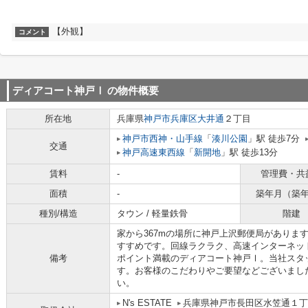
【外観】
コメント
ディアコート神戸Ⅰ
の物件概要
所在地
兵庫県
神戸市兵庫区
大井通
２丁目
神戸市西神・山手線
「
湊川公園
」駅 徒歩7分
交通
神戸高速東西線
「
新開地
」駅 徒歩13分
賃料
-
管理費・共
面積
-
築年月（築
種別/構造
タウン / 軽量鉄骨
階建
家から367mの場所に神戸上沢郵便局がありま
すすめです。回線ラクラク、高速インターネッ
備考
ポイント満載のディアコート神戸Ⅰ。当社スタ
す。お客様のこだわりやご要望などございまし
い。
N's ESTATE
兵庫県神戸市長田区水笠通１丁目