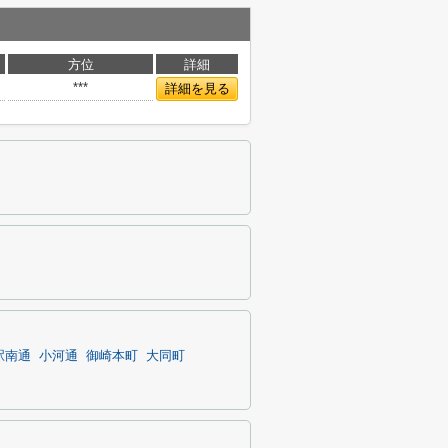
方位
詳細
***
詳細を見る
駅南通
小河通
御崎本町
大同町