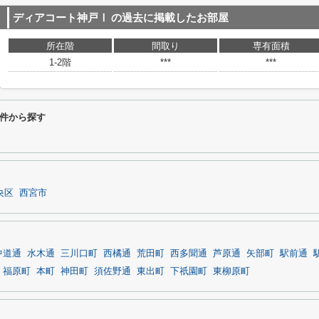
ディアコート神戸Ⅰ
の過去に掲載したお部屋
所在階
間取り
専有面積
1-2階
***
***
件から探す
央区
西宮市
中道通
水木通
三川口町
西橘通
荒田町
西多聞通
芦原通
矢部町
駅前通
福原町
本町
神田町
須佐野通
東出町
下祇園町
東柳原町