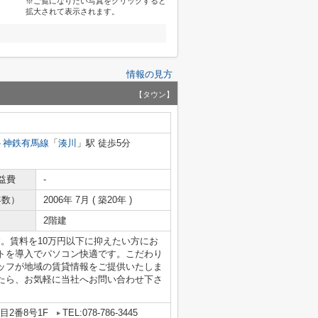
※ご覧になりたい写真をクリックすると
拡大されて表示されます。
情報の見方
【タウン】
神鉄有馬線
「
湊川
」駅 徒歩5分
益費
-
年数）
2006年 7月 ( 築20年 )
2階建
す。賃料を10万円以下に抑えたい方にお
トを導入でパソコン快適です。こだわり
ッフが地域の賃貸情報をご提供いたしま
たら、お気軽に当社へお問い合わせ下さ
2番8号1F
TEL:078-786-3445