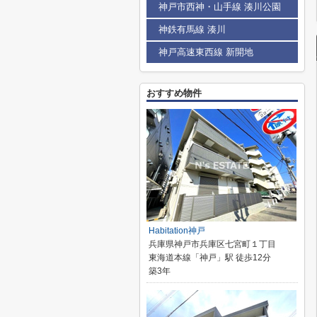
神戸市西神・山手線 湊川公園
神鉄有馬線 湊川
神戸高速東西線 新開地
おすすめ物件
Habitation神戸
兵庫県神戸市兵庫区七宮町１丁目
東海道本線「神戸」駅 徒歩12分
築3年