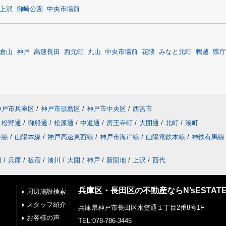
上沢
御崎公園
中央市場前
倉山
神戸
高速長田
西元町
丸山
中央市場前
花隈
みなと元町
鵯越
県庁
神戸市兵庫区
/
神戸市須磨区
/
神戸市中央区
/
西宮市
松野通
/
御船通
/
松原通
/
中道通
/
房王寺町
/
大開通
/
北町
/
湊町
手線
/
山陽本線
/
神戸高速東西線
/
神戸市海岸線
/
山陽電鉄本線
/
神鉄有馬線
田
/
兵庫
/
板宿
/
湊川
/
大開
/
神戸
/
新開地
/
上沢
/
西代
兵庫区・長田区の不動産ならN’sESTAT
周辺施設検索
スタッフ紹介
兵庫県神戸市長田区水笠通１丁目2番8号1F
お客様の声
TEL:078-786-3445