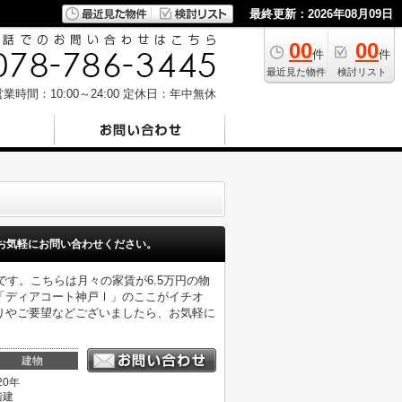
最終更新：2026年08月09日
00
00
件
件
最近見た物件
検討リスト
業時間：10:00～24:00
定休日：年中無休
お気軽にお問い合わせください。
です。こちらは月々の家賃が6.5万円の物
「ディアコート神戸Ⅰ」のここがイチオ
りやご要望などございましたら、お気軽に
建物
20年
階建