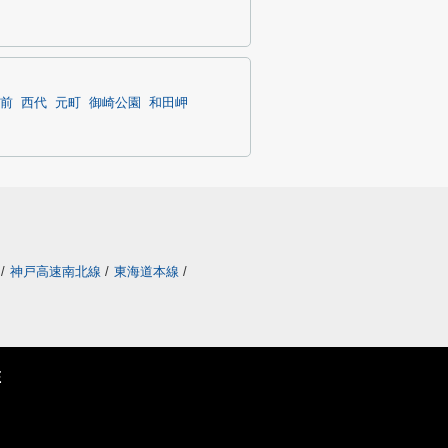
前
西代
元町
御崎公園
和田岬
/
神戸高速南北線
/
東海道本線
/
E