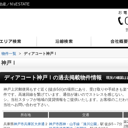
／N’sESTATE
営
物件一覧
>
ディアコート神戸Ⅰ
ト神戸Ⅰ
ディアコート神戸Ⅰ
の過去掲載物件情報
現況の確認は
神戸上沢郵便局もすぐ近く(徒歩5分)の場所にあり、受け取りや手続きも楽
件です。高速回線を繋げています、通信が速いのでストレスを感じない。
シ。当社スタッフが地域の賃貸情報をご提供いたします。お客様のこだわ
当社へお問い合わせ下さい。
所在地
交通
築
兵庫県
神戸市兵庫区
大井通
２
神戸市西神・山手線
「
湊川公園
」駅 徒歩5～7分
2