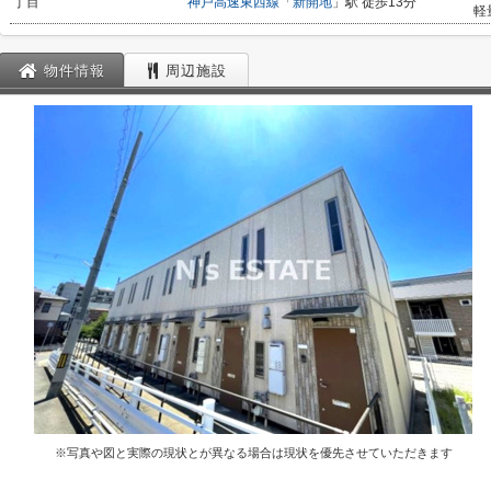
丁目
神戸高速東西線
「
新開地
」駅 徒歩13分
軽
物件情報
周辺施設
※写真や図と実際の現状とが異なる場合は現状を優先させていただきます