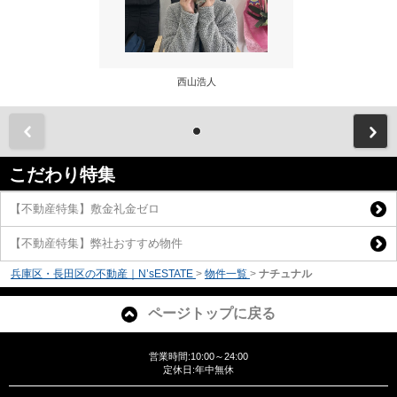
西山浩人
前
こだわり特集
【不動産特集】敷金礼金ゼロ
【不動産特集】弊社おすすめ物件
兵庫区・長田区の不動産｜N’sESTATE
>
物件一覧
>
ナチュナル
ページトップに戻る
営業時間:10:00～24:00
定休日:年中無休