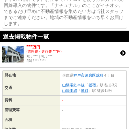
回線導入の物件です。「ナチュナル」のここがイチオシ。
できるだけ早めに不動産情報を集めたい方は当社スタッフ
までご連絡ください。地域の不動産情報をいち早くお届け
します。
過去掲載物件一覧
***
万円
(管理費・共益費 ***円)
敷：***｜礼：***
2階 / *** / ***
所在地
兵庫県
神戸市須磨区
戎町
４丁目
山陽電鉄本線
「
板宿
」駅 徒歩3分
交通
山陽本線
「
鷹取
」駅 徒歩13分
賃料
-
管理費等
-
面積
-