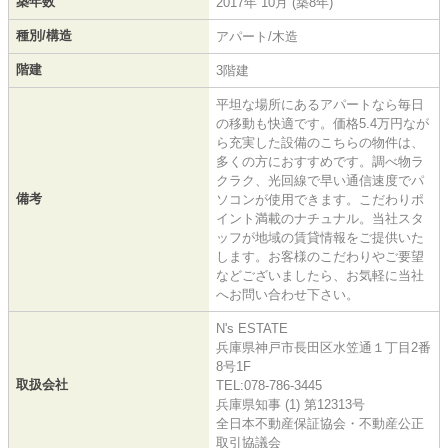
築年数
2017年 10月 (築8年)
種別/構造
アパート/木造
階建
3階建
平坦な場所にあるアパートなら毎日
の移動も快適です。価格5.4万円なが
ら充実した設備のこちらの物件は、
多くの方におすすめです。調べ物ラ
クラク、光回線で早い通信速度でパ
備考
ソコンが使用できます。こだわりポ
イント満載のナチュナル。当社スタ
ッフが地域の賃貸情報をご提供いた
します。お客様のこだわりやご要望
などございましたら、お気軽に当社
へお問い合わせ下さい。
N's ESTATE
兵庫県神戸市長田区水笠通１丁目2番
8号1F
取扱会社
TEL:078-786-3445
兵庫県知事 (1) 第12313号
全日本不動産保証協会・不動産公正
取引協議会