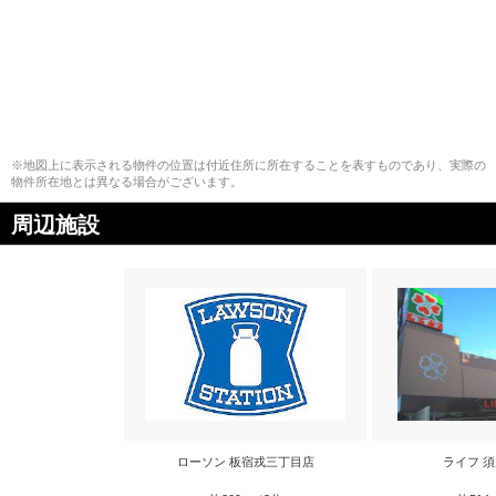
※地図上に表示される物件の位置は付近住所に所在することを表すものであり、実際の
物件所在地とは異なる場合がございます。
周辺施設
ローソン 板宿戎三丁目店
ライフ 