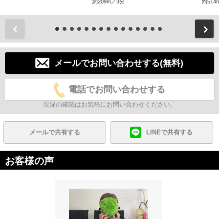
約209m／3分
約514
前
メールでお問い合わせする(無料)
電話でお問い合わせする
現況の確認はお気軽にお問い合わせください。
メールで共有する
LINEで共有する
お客様の声