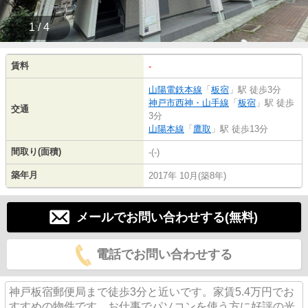
1 / 4
賃料
-
山陽電鉄本線
「
板宿
」駅 徒歩3分
神戸市西神・山手線
「
板宿
」駅 徒歩
交通
3分
山陽本線
「
鷹取
」駅 徒歩13分
間取り(面積)
-(-)
築年月
2017年 10月(築8年)
メールでお問い合わせする(無料)
電話でお問い合わせする
神戸板宿郵便局まで徒歩3分と近いです。家賃5.4万円でお
すすめの物件です。お仕事でパソコンを使う方に好評の光