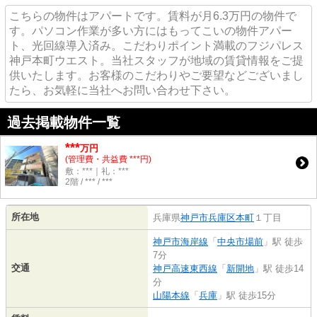
こちらの物件はアパートです。賃料が月6.3万円の物件で
す。パソコン作業が多い方にはもってこいの物件アパー
ト、光回線導入済み。こだわりポイント満載のフジパレス
神戸本町ウエスト。当社スタッフが地域の賃貸情報をご提
供いたします。お客様のこだわりやご要望などございまし
たら、お気軽に当社へお問い合わせ下さい。
過去掲載物件一覧
***
万円
(管理費・共益費 ***円)
敷：***｜礼：***
2階 / *** / ***
所在地
兵庫県
神戸市兵庫区
本町
１丁目
神戸市海岸線
「
中央市場前
」駅 徒歩
7分
交通
神戸高速東西線
「
新開地
」駅 徒歩14
分
山陽本線
「
兵庫
」駅 徒歩15分