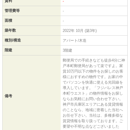
賃料
-
管理費等
-
面積
-
築年数
2022年 10月 (築3年)
種別/構造
アパート/木造
階建
3階建
郵便局での手続きなども徒歩4分に神
戸本町郵便局があって楽ですよ。家
賃10万円以下の物件をお探しのお客
様におすすめの物件です。お家の中
でパソコンを快適に使える光回線を
導入しています。「フジパレス神戸
本町ウエスト」の物件情報をお探し
備考
ならお気軽にお問い合わせ下さい。
神戸市兵庫区エリアにある賃貸情報
のことなら、地域に密着した当社へ
お任せ下さい。当社は、多種多様な
賃貸情報を取り扱っております。ご
要望や不明な点などございました