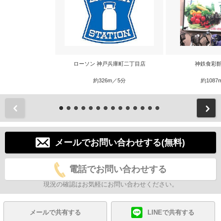
ローソン 神戸兵庫町二丁目店
神鉄食彩館
約326m／5分
約1087
前
メールでお問い合わせする(無料)
電話でお問い合わせする
現況の確認はお気軽にお問い合わせください。
メールで共有する
LINEで共有する