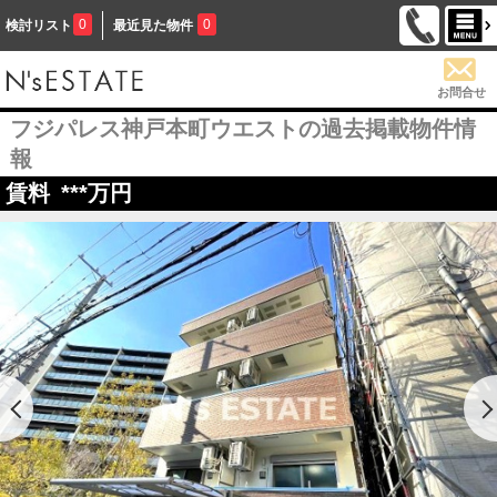
0
0
検討リスト
最近見た物件
お問合せ
フジパレス神戸本町ウエストの過去掲載物件情
報
賃料
***
万円