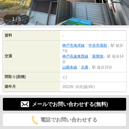
1 / 5
賃料
-
神戸市海岸線
「
中央市場前
」駅 徒歩
7分
交通
神戸高速東西線
「
新開地
」駅 徒歩14
分
山陽本線
「
兵庫
」駅 徒歩15分
間取り(面積)
-(-)
築年月
2022年 10月(築3年)
メールでお問い合わせする(無料)
電話でお問い合わせする