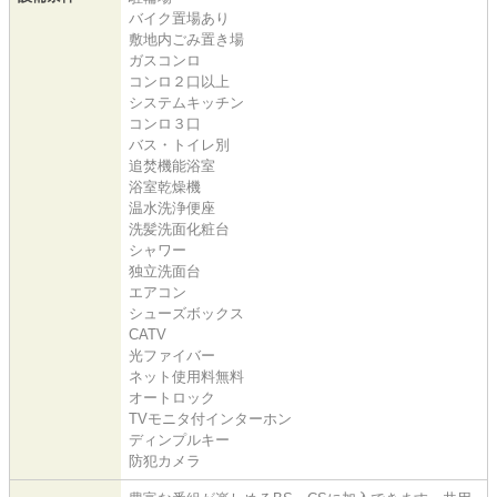
バイク置場あり
敷地内ごみ置き場
ガスコンロ
コンロ２口以上
システムキッチン
コンロ３口
バス・トイレ別
追焚機能浴室
浴室乾燥機
温水洗浄便座
洗髪洗面化粧台
シャワー
独立洗面台
エアコン
シューズボックス
CATV
光ファイバー
ネット使用料無料
オートロック
TVモニタ付インターホン
ディンプルキー
防犯カメラ