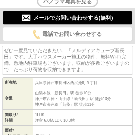
パノラマ写真を見る
メールでお問い合わせする(無料)
電話でお問い合わせする
ぜひ一度見ていただきたい、「メルディアキューブ新長
田」です。大手ハウスメーカー施工の物件。無料Wi-Fi完
備。敷地内駐車場もございます。収納が多数ございますの
で、たっぷり荷物を収納できますよ。
所在地
兵庫県
神戸市長田区
西尻池町
３丁目
山陽本線
「
新長田
」駅 徒歩10分
交通
神戸市西神・山手線
「
新長田
」駅 徒歩10分
神戸市海岸線
「
苅藻
」駅 徒歩11分
間取り/
1LDK
詳細
洋室 6.0帖
/
LDK 10.0帖
面積/