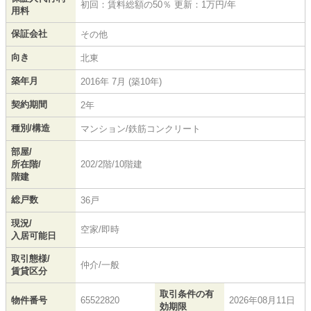
初回：賃料総額の50％ 更新：1万円/年
用料
保証会社
その他
向き
北東
築年月
2016年 7月 (築10年)
契約期間
2年
種別/構造
マンション/鉄筋コンクリート
部屋/
所在階/
202/2階/10階建
階建
総戸数
36戸
現況/
空家/即時
入居可能日
取引態様/
仲介/一般
賃貸区分
取引条件の有
物件番号
65522820
2026年08月11日
効期限