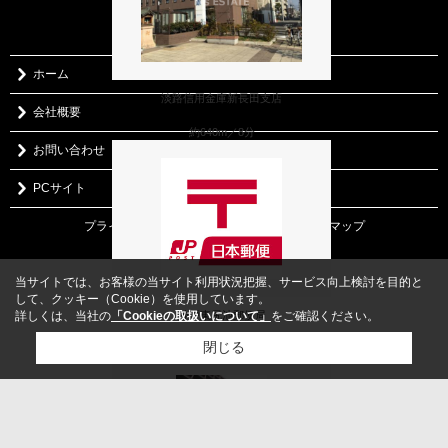
営業時間:10:00～24:00
定休日:年中無休
ホーム
淡路信用金庫新長田支店
会社概要
約640m／8分
お問い合わせ
PCサイト
プライバシーポリシー
利用規約
｜アクセスマップ
｜
Copyright(c) N's ESTATE All rights reserved.
当サイトでは、お客様の当サイト利用状況把握、サービス向上検討を目的と
して、クッキー（Cookie）を使用しています。
神戸東尻池郵便局
詳しくは、当社の
「Cookieの取扱いについて」
をご確認ください。
閉じる
約437m／6分