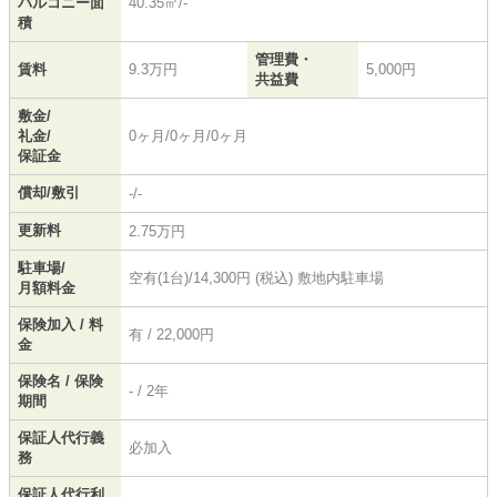
バルコニー面
40.35㎡/-
積
管理費・
賃料
9.3万円
5,000円
共益費
敷金/
礼金/
0ヶ月/0ヶ月/0ヶ月
保証金
償却/敷引
-/-
更新料
2.75万円
駐車場/
空有(1台)/14,300円 (税込) 敷地内駐車場
月額料金
保険加入 / 料
有 / 22,000円
金
保険名 / 保険
- / 2年
期間
保証人代行義
必加入
務
保証人代行利