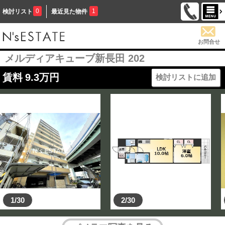
0
1
検討リスト
最近見た物件
お問合せ
メルディアキューブ新長田 202
賃料
9.3
万円
検討リストに追加
1/30
2/30