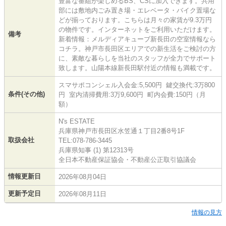
豊富な番組が楽しめるBS、CSに加入できます。共用
部には敷地内ごみ置き場・エレベータ・バイク置場な
どが揃っております。こちらは月々の家賃が9.3万円
の物件です。インターネットをご利用いただけます。
備考
新着情報：メルディアキューブ新長田の空室情報なら
コチラ。神戸市長田区エリアでの新生活をご検討の方
に、素敵な暮らしを当社のスタッフが全力でサポート
致します。山陽本線新長田駅付近の情報も満載です。
スマサポコンシェル入会金:5,500円 鍵交換代:3万800
条件(その他)
円 室内清掃費用:3万9,600円 町内会費:150円（月
額）
N's ESTATE
兵庫県神戸市長田区水笠通１丁目2番8号1F
取扱会社
TEL:078-786-3445
兵庫県知事 (1) 第12313号
全日本不動産保証協会・不動産公正取引協議会
情報更新日
2026年08月04日
更新予定日
2026年08月11日
情報の見方