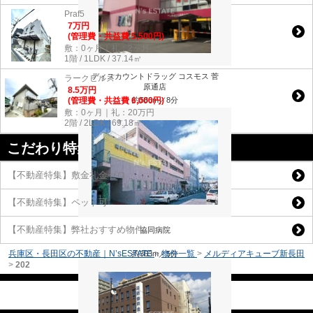
Praf5
7
万
円
(管理費・共益費 5,500円)
敷：0ヶ月｜礼：2ヶ月
1階 / 1LDK / 37.14㎡
ディスカウントドラッグ コスモス 菅
ラークヒルズ
原通店
8.5
万
円
約586m／8分
(管理費・共益費 6,000円)
敷：0ヶ月｜礼：20万円
2階 / 2LDK / 69.18㎡
こだわり特集
【不動産特集】敷金礼金ゼロ
【不動産特集】ペット可
【不動産特集】弊社おすすめ物件
協同病院
兵庫区・長田区の不動産｜N’sESTATE
>
物件一覧
>
メルディアキューブ新長田
約363m／5分
>
202
ページトップに戻る