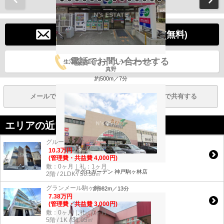
メールでお問い合わせする(無料)
電話でお問い合わせする
生活協同組合コープこうべ コープミニ
真野
約500m／7分
メールで共有する
LINEで共有する
エリアの近い物件
グルーブメゾンⅧ
10.3
万
円
(管理費・共益費 4,000円)
敷：0ヶ月｜礼：1ヶ月
アグロガーデン 神戸駒ヶ林店
2階 / 2LDK / 56.38㎡
グランメール駒ヶ林
約982m／13分
7.38
万
円
(管理費・共益費 3,000円)
敷：0ヶ月｜礼：0ヶ月
5階 / 1K / 31.05㎡