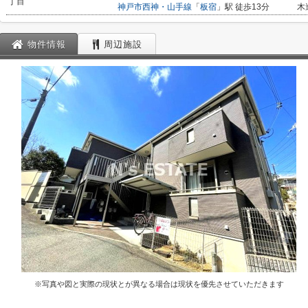
丁目
神戸市西神・山手線
「
板宿
」駅 徒歩13分
木
物件情報
周辺施設
※写真や図と実際の現状とが異なる場合は現状を優先させていただきます