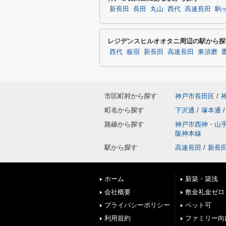
新長田
長田
丸山
西代
高速長田
駒
レジデンスヒルオオタニ周辺の駅から探
西代
板宿
新長田
高速長田
東須磨
市区町村から探す
神戸市長田区
/
町名から探す
下沢通
/
塚本通
/
路線から探す
神戸市西神・山
阪神本線
駅から探す
高速長田
/
新長
ホーム
新築・築浅
会社概要
敷金礼金ゼロ
プライバシーポリシー
ペット可
利用規約
ファミリー向