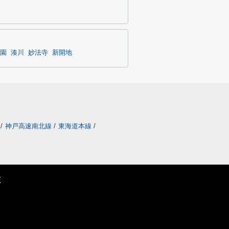
園
湊川
妙法寺
新開地
/
神戸高速南北線
/
東海道本線
/
E