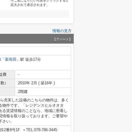
※ご覧になりたい写真をクリックすると
拡大されて表示されます。
情報の見方
【アパート】
線
「
新長田
」駅 徒歩17分
益費
-
年数）
2010年 2月 ( 築16年 )
2階建
がら充実した設備のこちらの物件は、多く
る物件です。「レジデンスヒルオオタ
ある賃貸情報のことなら、地域に密着し
貸情報を取り扱っております。ご要望や
下さい。
2番8号1F
TEL:078-786-3445