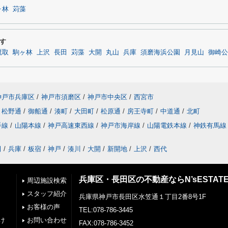
ヶ林
苅藻
す
鷹取
駒ヶ林
上沢
長田
苅藻
大開
丸山
兵庫
須磨海浜公園
月見山
御崎公
神戸市兵庫区
/
神戸市須磨区
/
神戸市中央区
/
西宮市
松野通
/
御船通
/
湊町
/
大田町
/
松原通
/
房王寺町
/
中道通
/
北町
手線
/
山陽本線
/
神戸高速東西線
/
神戸市海岸線
/
山陽電鉄本線
/
神鉄有馬線
田
/
兵庫
/
板宿
/
神戸
/
湊川
/
大開
/
新開地
/
上沢
/
西代
兵庫区・長田区の不動産ならN’sESTAT
周辺施設検索
スタッフ紹介
兵庫県神戸市長田区水笠通１丁目2番8号1F
お客様の声
TEL:078-786-3445
け
お問い合わせ
FAX:078-786-3452