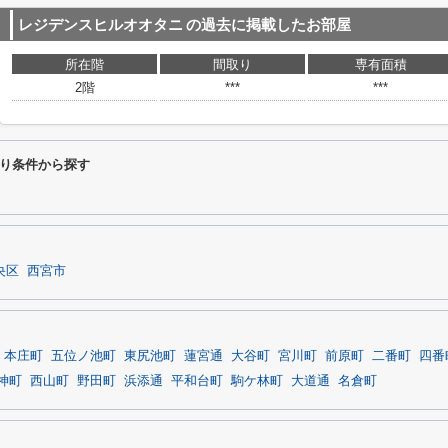
レジデンスヒルオオタニ
の過去に掲載したお部屋
所在階
間取り
専有面積
2階
***
***
り条件から探す
央区
西宮市
本庄町
五位ノ池町
東尻池町
蓮宮通
大谷町
宮川町
前原町
二番町
四番
神町
西山町
野田町
浜添通
平和台町
駒ケ林町
大道通
名倉町