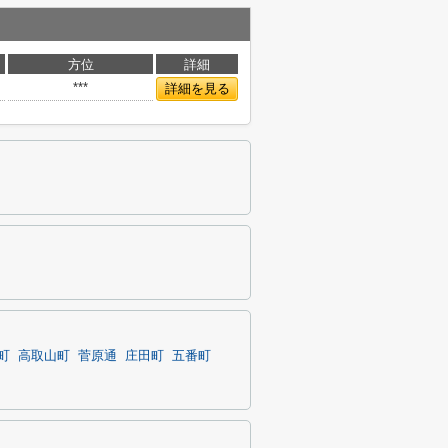
方位
詳細
***
詳細を見る
町
高取山町
菅原通
庄田町
五番町