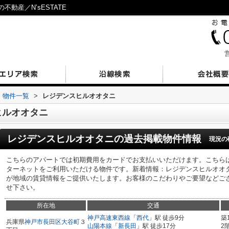
動産／N’sESTATE
営
物件一覧
>
レジデンスヒルオオタニ
ヒルオオタニ
レジデンスヒルオオタニ
の過去掲載物件情報
現況の
こちらのアパートでは初期費用をカードでお支払いいただけます。こちらは
ターネットをご利用いただける物件です。新着情報：レジデンスヒルオオ
が地域の賃貸情報をご提供いたします。お客様のこだわりやご要望などご
せ下さい。
所在地
交通
神戸高速東西線
「
西代
」駅 徒歩9分
築
兵庫県
神戸市長田区
大谷町
３
山陽本線
「
新長田
」駅 徒歩17分
2