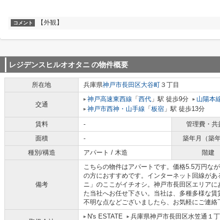
【外観】
コメント
レジデンスヒルオオタニ
の物件概要
所在地
兵庫県
神戸市長田区
大谷町
３丁目
神戸高速東西線
「
西代
」駅 徒歩9分
山陽本
交通
神戸市西神・山手線
「
板宿
」駅 徒歩13分
賃料
-
管理費・共
面積
-
築年月（築
種別/構造
アパート / 木造
階建
こちらの物件はアパートです。価格5.5万円な
の方におすすめです。インターネット回線があ
備考
ニ」のここがイチオシ。神戸市長田区エリアに
た当社へお任せ下さい。当社は、多種多様な賃
不明な点などございましたら、お気軽にご連絡
N's ESTATE
兵庫県神戸市長田区水笠通１丁目