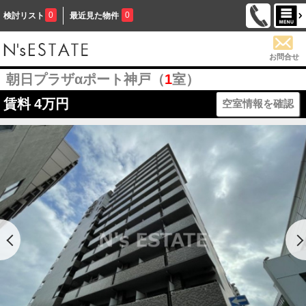
0
0
検討リスト
最近見た物件
お問合せ
朝日プラザαポート神戸（
1
室）
賃料
4万円
空室情報を確認