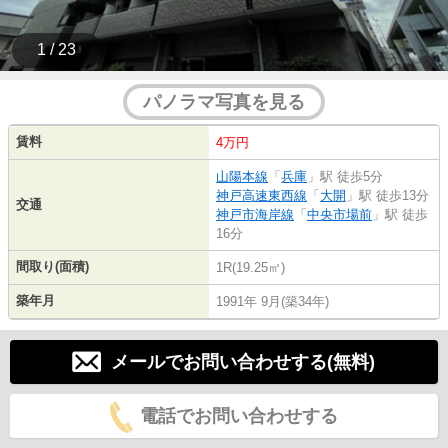
1 / 23
パノラマ写真を見る
賃料
4万円
山陽本線
「
兵庫
」駅 徒歩5分
神戸高速東西線
「
大開
」駅 徒歩13分
交通
神戸市海岸線
「
中央市場前
」駅 徒歩
16分
間取り(面積)
1R(19.25㎡)
築年月
1991年 9月(築34年)
メールでお問い合わせする(無料)
電話でお問い合わせする