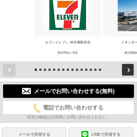
セブンイレブン JR兵庫駅前店
イオンモ
約375m／5分
約1300
前
メールでお問い合わせする(無料)
電話でお問い合わせする
現況の確認はお気軽にお問い合わせください。
メールで共有する
LINEで共有する