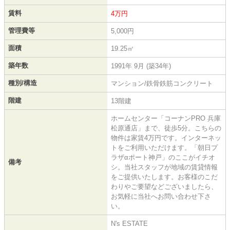
賃料
4万円
管理費等
5,000円
面積
19.25㎡
築年数
1991年 9月 (築34年)
種別/構造
マンション/鉄骨鉄筋コンクリート
階建
13階建
ホームセンター「コーナンPRO 兵庫
松原通店」まで、徒歩5分。こちらの
物件は家賃4万円です。インターネッ
トをご利用いただけます。「朝日プ
ラザαポート神戸」のここがイチオ
備考
シ。当社スタッフが地域の賃貸情報
をご提供いたします。お客様のこだ
わりやご要望などございましたら、
お気軽に当社へお問い合わせ下さ
い。
N's ESTATE