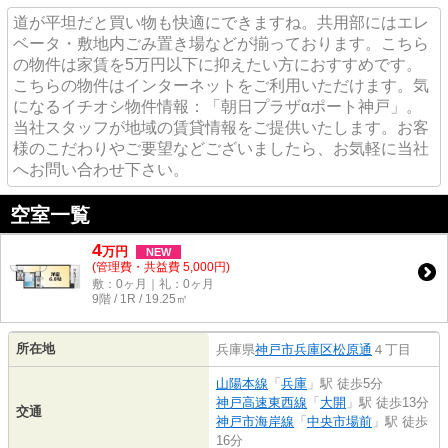
道が平坦だと買い物も快適にできますね。共用部にはエレ
ベータ・敷地内ごみ置き場などが揃っております。こちら
の物件は家賃を5万円以下に抑えたい方におすすめです。
こちらの物件はインターネットをご利用いただけます。気
になるイチオシ物件情報：「朝日プラザαポート神戸」。
当社スタッフが地域の賃貸情報をご提供いたします。お客
様のこだわりやご要望などございましたら、お気軽に当社
へお問い合わせ下さい。
空室一覧
4
万
円
NEW
(管理費・共益費 5,000円)
敷：0ヶ月｜礼：0ヶ月
9階 / 1R / 19.25㎡
所在地
兵庫県
神戸市兵庫区
松原通
４丁目
山陽本線
「
兵庫
」駅 徒歩5分
神戸高速東西線
「
大開
」駅 徒歩13分
交通
神戸市海岸線
「
中央市場前
」駅 徒歩
16分