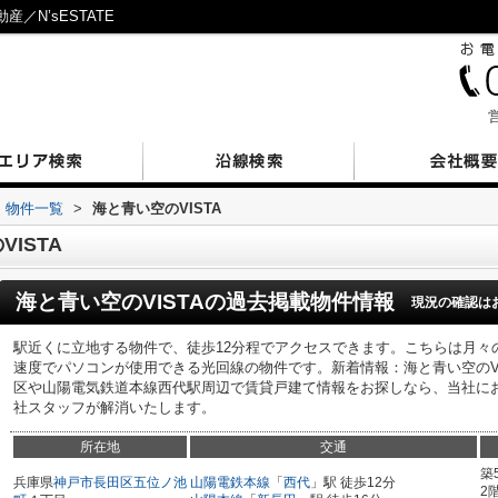
／N’sESTATE
営
物件一覧
>
海と青い空のVISTA
ISTA
海と青い空のVISTA
の過去掲載物件情報
現況の確認は
駅近くに立地する物件で、徒歩12分程でアクセスできます。こちらは月々の
速度でパソコンが使用できる光回線の物件です。新着情報：海と青い空のV
区や山陽電気鉄道本線西代駅周辺で賃貸戸建て情報をお探しなら、当社に
社スタッフが解消いたします。
所在地
交通
築
兵庫県
神戸市長田区
五位ノ池
山陽電鉄本線
「
西代
」駅 徒歩12分
2