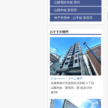
山陽電鉄本線 西代
山陽本線 新長田
神戸市西神・山手線 新長田
おすすめ物件
クローバー・マーレ神戸
兵庫県神戸市長田区庄田町４丁目
山陽本線「新長田」駅 徒歩10分
築3年