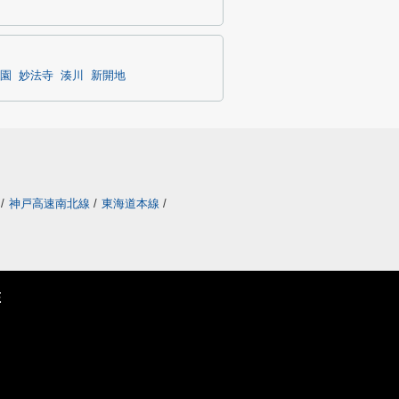
園
妙法寺
湊川
新開地
/
神戸高速南北線
/
東海道本線
/
E