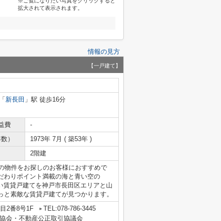
※ご覧になりたい写真をクリックすると
拡大されて表示されます。
情報の見方
【一戸建て】
「
新長田
」駅 徒歩16分
益費
-
年数）
1973年 7月 ( 築53年 )
2階建
下の物件をお探しのお客様におすすめで
だわりポイント満載の海と青い空の
しい賃貸戸建てを神戸市長田区エリアと山
っと素敵な賃貸戸建てが見つかります。
2番8号1F
TEL:078-786-3445
協会・不動産公正取引協議会