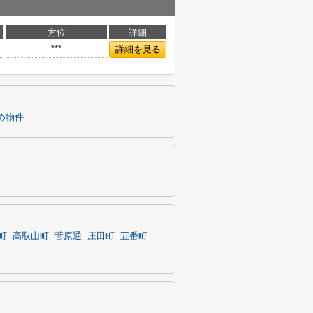
方位
詳細
***
詳細を見る
め物件
町
高取山町
菅原通
庄田町
五番町