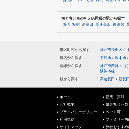
新長田
長田
丸山
西代
高速長田
駒
海と青い空のVISTA周辺の駅から探す
西代
板宿
新長田
高速長田
東須磨
市区町村から探す
神戸市長田区
/
町名から探す
下沢通
/
塚本通
/
路線から探す
神戸市西神・山
阪神本線
駅から探す
高速長田
/
新長
ホーム
新築・築浅
会社概要
敷金礼金ゼロ
プライバシーポリシー
ペット可
利用規約
ファミリー向
サイトマップ
弊社おすすめ