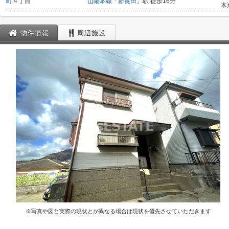
町
４丁目
山陽本線
「
新長田
」駅 徒歩16分
木
物件情報
周辺施設
※写真や図と実際の現状とが異なる場合は現状を優先させていただきます