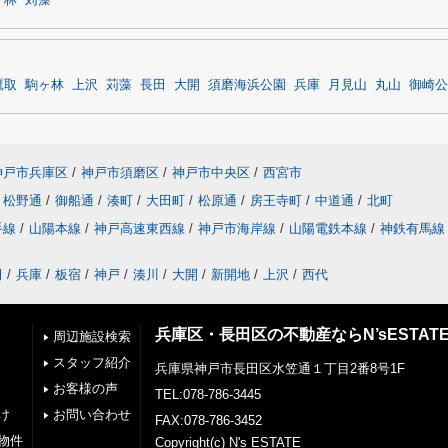
ヶ林
苅藻
鷹取
駒ヶ林
上沢
苅藻
長田
大開
須磨海浜公園
兵庫
月見山
丸山
御崎公
神戸市兵庫区
/
神戸市須磨区
/
神戸市中央区
/
西宮市
松野通
/
御船通
/
湊町
/
大田町
/
松原通
/
房王寺町
/
中道通
/
北町
手線
/
山陽本線
/
神戸高速東西線
/
神戸市海岸線
/
山陽電鉄本線
/
神鉄有馬線
田
/
兵庫
/
板宿
/
神戸
/
湊川
/
大開
/
新開地
/
上沢
/
西代
兵庫区・長田区の不動産ならN’sESTAT
周辺施設検索
スタッフ紹介
兵庫県神戸市長田区水笠通１丁目2番8号1F
お客様の声
TEL:078-786-3445
け
お問い合わせ
FAX:078-786-3452
物件
Copyright(c) N's ESTATE