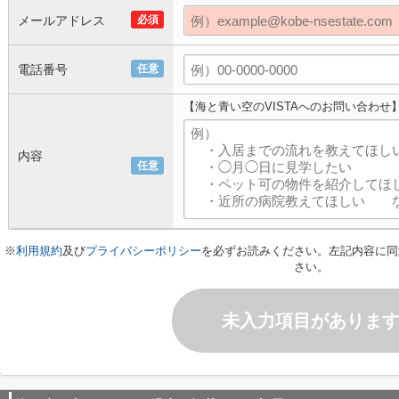
メールアドレス
必須
電話番号
任意
【海と青い空のVISTAへのお問い合わせ
内容
任意
※
利用規約
及び
プライバシーポリシー
を必ずお読みください。左記内容に同
さい。
未入力項目がありま