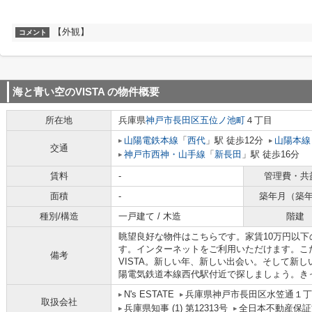
【外観】
コメント
海と青い空のVISTA
の物件概要
所在地
兵庫県
神戸市長田区
五位ノ池町
４丁目
山陽電鉄本線
「
西代
」駅 徒歩12分
山陽本線
交通
神戸市西神・山手線
「
新長田
」駅 徒歩16分
賃料
-
管理費・共
面積
-
築年月（築
種別/構造
一戸建て / 木造
階建
眺望良好な物件はこちらです。家賃10万円以
す。インターネットをご利用いただけます。こ
備考
VISTA。新しい年、新しい出会い。そして新
陽電気鉄道本線西代駅付近で探しましょう。き
N's ESTATE
兵庫県神戸市長田区水笠通１丁目
取扱会社
兵庫県知事 (1) 第12313号
全日本不動産保証