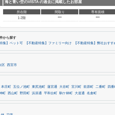
海と青い空のVISTA
の過去に掲載したお部屋
所在階
間取り
専有面積
1-2階
***
***
条件から探す
特集】ペット可
【不動産特集】ファミリー向け
【不動産特集】弊社おすす
央区
西宮市
本庄町
五位ノ池町
東尻池町
蓮宮通
大谷町
宮川町
前原町
二番町
四番
神町
西山町
野田町
浜添通
平和台町
駒ケ林町
大道通
名倉町