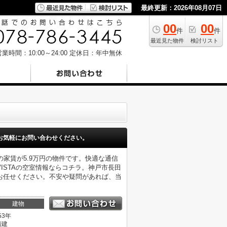
最終更新：2026年08月07日
00
00
件
件
最近見た物件
検討リスト
業時間：10:00～24:00
定休日：年中無休
お気軽にお問い合わせください。
家賃が5.9万円の物件です。快適な通信
ISTAの空室情報ならコチラ。神戸市長田
お任せください。不安や疑問があれば、当
建物
53年
階建